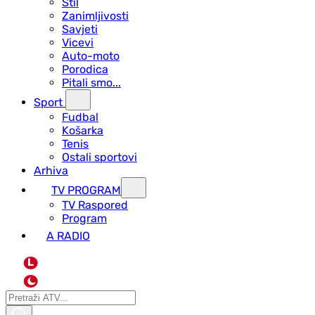
Stil
Zanimljivosti
Savjeti
Vicevi
Auto-moto
Porodica
Pitali smo...
Sport
Fudbal
Košarka
Tenis
Ostali sportovi
Arhiva
TV PROGRAM
ТV Raspored
Program
A RADIO
L