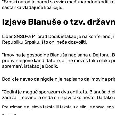
"Srpski narod je narod sa svim međunarodno kodifikova
sastanka vladajuće koalicije.
Izjave Blanuše o tzv. državn
Lider SNSD-a Milorad Dodik istakao je na konferenciji 
Republiku Srpsku, što oni neće dozvoliti.
"Imovina je gospodine Blanuša napisana u Dejtonu. B
protiv njegove kandidature, ali ne možeš tako olako pre
spreman", istakao je Dodik.
Dodik je naveo da nigdje nije napisano da imovina pr
"Jedini je moguć sporazum dva entiteta. Blanuša djeluje
zadržali imovinu, a onda on izjavi tako nešto. Da tako o
Preuzimanje dijelova teksta ili teksta u cjelini je dozvolje