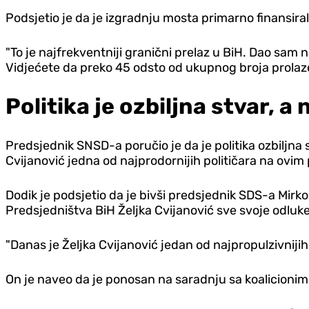
Podsjetio je da je izgradnju mosta primarno finansira
"To je najfrekventniji granični prelaz u BiH. Dao sam na
Vidjećete da preko 45 odsto od ukupnog broja prolaze 
Politika je ozbiljna stvar, a
Predsjednik SNSD-a poručio je da je politika ozbiljna s
Cvijanović jedna od najprodornijih političara na ovim
Dodik je podsjetio da je bivši predsjednik SDS-a Mirko
Predsjedništva BiH Željka Cvijanović sve svoje odluk
"Danas je Željka Cvijanović jedan od najpropulzivnijih 
On je naveo da je ponosan na saradnju sa koalicionim 