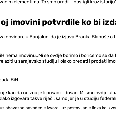
nim elementima. To smo uradili i postigli kroz istoriju
oj imovini potvrdile ko bi iz
za novinare u Banjaluci da je izjava Branka Blanuše o t
iH nema imovinu..Mi se ovdje borimo i borićemo se da
laziti u sarajevsko studiju i olako predati i prodati imo
ipada BiH.
 kao da ne zna je li pošao ili došao. Mi smo ovdje uloži
lako izgovara takve riječi, samo jer je u studiju federal
no uz obavezno navođenje izvora i uz postavljanje linka ka iz