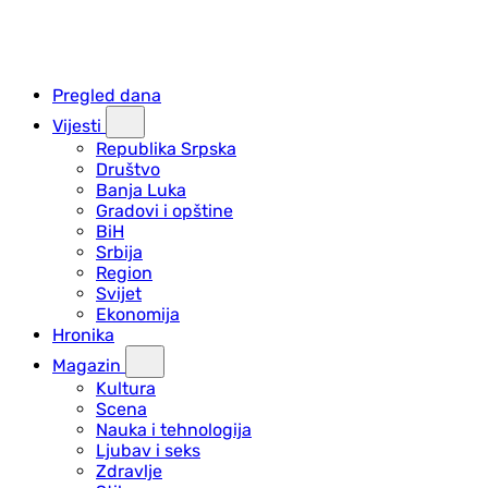
Pregled dana
Vijesti
Republika Srpska
Društvo
Banja Luka
Gradovi i opštine
BiH
Srbija
Region
Svijet
Ekonomija
Hronika
Magazin
Kultura
Scena
Nauka i tehnologija
Ljubav i seks
Zdravlje