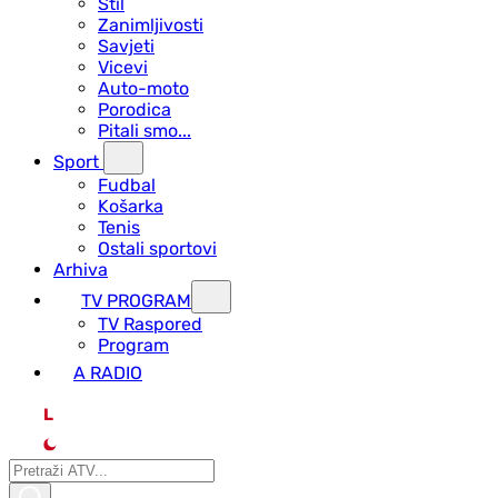
Stil
Zanimljivosti
Savjeti
Vicevi
Auto-moto
Porodica
Pitali smo...
Sport
Fudbal
Košarka
Tenis
Ostali sportovi
Arhiva
TV PROGRAM
ТV Raspored
Program
A RADIO
L