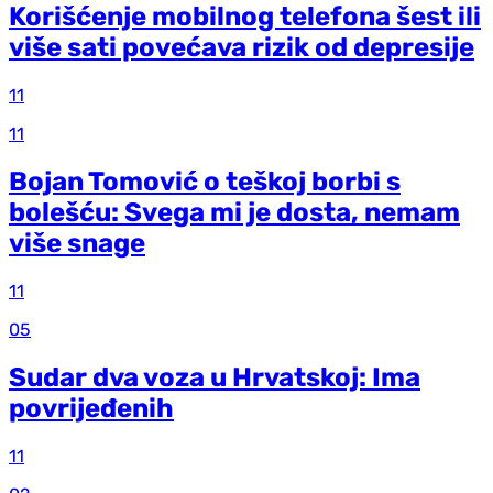
Korišćenje mobilnog telefona šest ili
više sati povećava rizik od depresije
11
11
Bojan Tomović o teškoj borbi s
bolešću: Svega mi je dosta, nemam
više snage
11
05
Sudar dva voza u Hrvatskoj: Ima
povrijeđenih
11