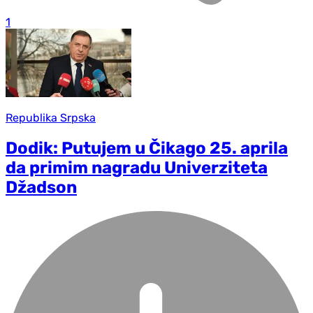
1
Republika Srpska
Dodik: Putujem u Čikago 25. aprila
da primim nagradu Univerziteta
Džadson