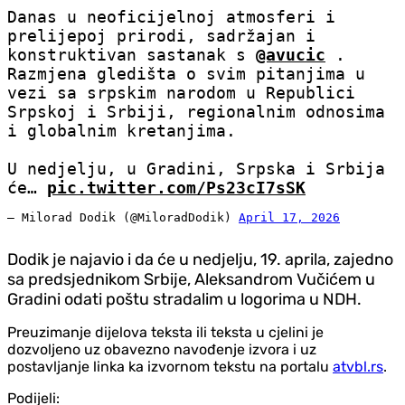
Danas u neoficijelnoj atmosferi i
prelijepoj prirodi, sadržajan i
konstruktivan sastanak s
@avucic
.
Razmjena gledišta o svim pitanjima u
vezi sa srpskim narodom u Republici
Srpskoj i Srbiji, regionalnim odnosima
i globalnim kretanjima.
U nedjelju, u Gradini, Srpska i Srbija
će…
pic.twitter.com/Ps23cI7sSK
— Milorad Dodik (@MiloradDodik)
April 17, 2026
Dodik je najavio i da će u ned‌jelju, 19. aprila, zajedno
sa predsjednikom Srbije, Aleksandrom Vučićem u
Gradini odati poštu stradalim u logorima u NDH.
Preuzimanje dijelova teksta ili teksta u cjelini je
dozvoljeno uz obavezno navođenje izvora i uz
postavljanje linka ka izvornom tekstu na portalu
atvbl.rs
.
Podijeli: