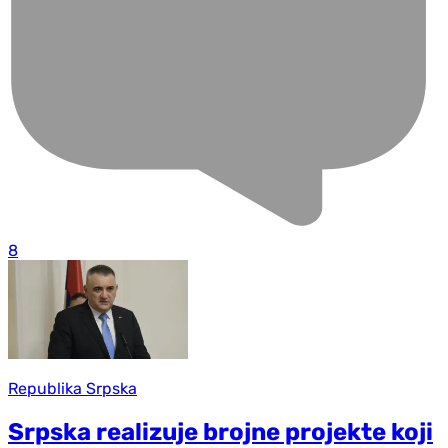
8
Republika Srpska
Srpska realizuje brojne projekte koji