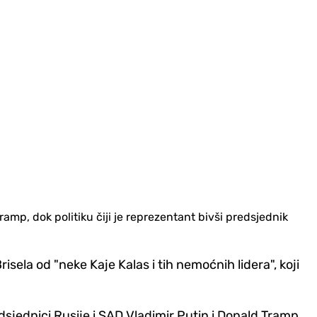
mp, dok politiku čiji je reprezentant bivši predsjednik
isela od "neke Kaje Kalas i tih nemoćnih lidera", koji
sjednici Rusije i SAD Vladimir Putin i Donald Tramp