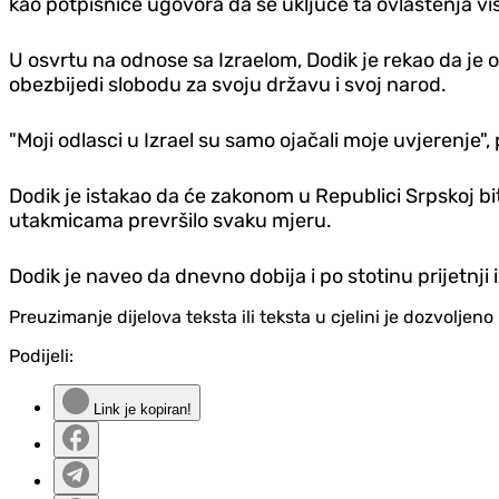
kao potpisnice ugovora da se uključe ta ovlaštenja 
U osvrtu na odnose sa Izraelom, Dodik je rekao da je 
obezbijedi slobodu za svoju državu i svoj narod.
"Moji odlasci u Izrael su samo ojačali moje uvjerenje", 
Dodik je istakao da će zakonom u Republici Srpskoj b
utakmicama prevršilo svaku mjeru.
Dodik je naveo da dnevno dobija i po stotinu prijetnji i
Preuzimanje dijelova teksta ili teksta u cjelini je dozvolje
Podijeli:
Link je kopiran!