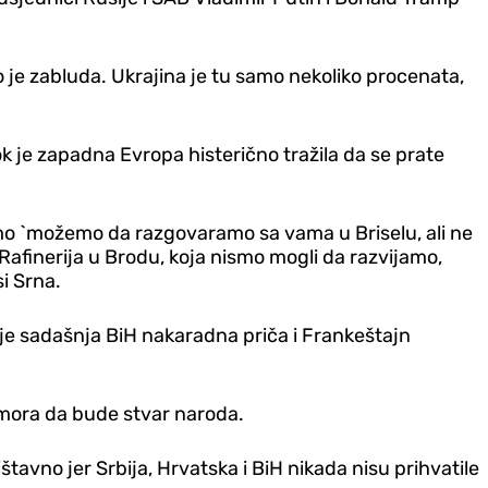
 je zabluda. Ukrajina je tu samo nekoliko procenata,
ok je zapadna Evropa histerično tražila da se prate
 smo `možemo da razgovaramo sa vama u Briselu, ali ne
 Rafinerija u Brodu, koja nismo mogli da razvijamo,
si Srna.
da je sadašnja BiH nakaradna priča i Frankeštajn
 mora da bude stvar naroda.
tavno jer Srbija, Hrvatska i BiH nikada nisu prihvatile