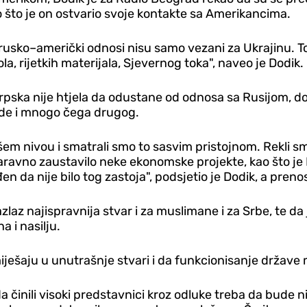
o što je on ostvario svoje kontakte sa Amerikancima.
rusko–američki odnosi nisu samo vezani za Ukrajinu. To
a, rijetkih materijala, Sjevernog toka", naveo je Dodik.
 Srpska nije htjela da odustane od odnosa sa Rusijom, d
ude i mnogo čega drugog.
višem nivou i smatrali smo to sasvim pristojnom. Rekli
 naravno zaustavilo neke ekonomske projekte, kao što je
đen da nije bilo tog zastoja", podsjetio je Dodik, a preno
razlaz najispravnija stvar i za muslimane i za Srbe, te 
a i nasilju.
iješaju u unutrašnje stvari i da funkcionisanje države
činili visoki predstavnici kroz odluke treba da bude niš