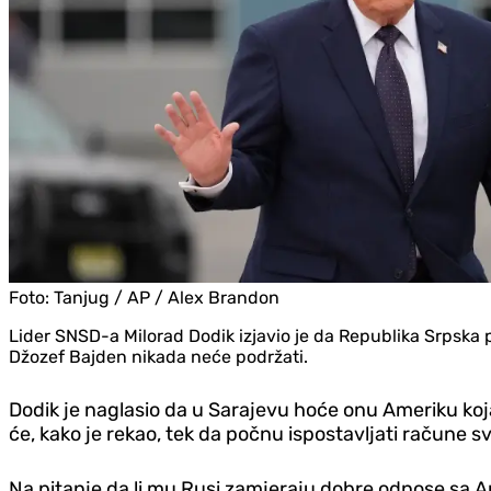
Foto:
Tanjug / AP / Alex Brandon
Lider SNSD-a Milorad Dodik izjavio je da Republika Srpska 
Džozef Bajden nikada neće podržati.
Dodik je naglasio da u Sarajevu hoće onu Ameriku koja n
će, kako je rekao, tek da počnu ispostavljati račune s
Na pitanje da li mu Rusi zamjeraju dobre odnose sa A