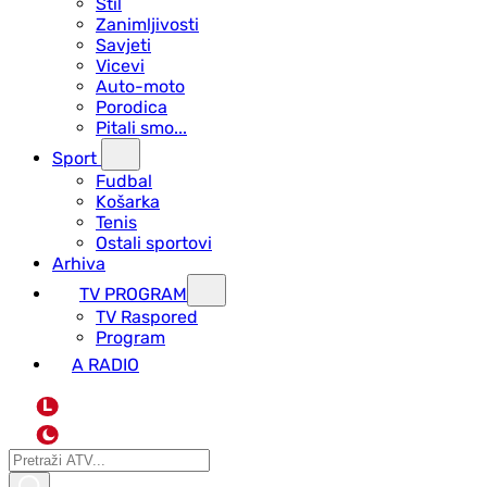
Stil
Zanimljivosti
Savjeti
Vicevi
Auto-moto
Porodica
Pitali smo...
Sport
Fudbal
Košarka
Tenis
Ostali sportovi
Arhiva
TV PROGRAM
ТV Raspored
Program
A RADIO
L