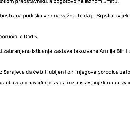
visokom predstavniku, a pogotovo ne lažnom Šmitu.
obostrana podrška veoma važna, te da je Srpska uvijek 
poručio je Dodik.
iti zabranjeno isticanje zastava takozvane Armije BiH 
z Sarajeva da će biti ubijen i on i njegova porodica zato 
no uz obavezno navođenje izvora i uz postavljanje linka ka iz