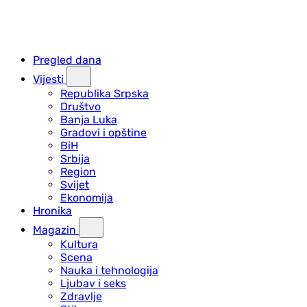
Pregled dana
Vijesti
Republika Srpska
Društvo
Banja Luka
Gradovi i opštine
BiH
Srbija
Region
Svijet
Ekonomija
Hronika
Magazin
Kultura
Scena
Nauka i tehnologija
Ljubav i seks
Zdravlje