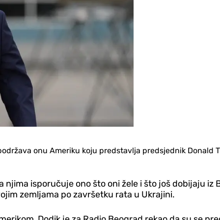
podržava onu Ameriku koju predstavlja predsjednik Donald Tra
jima isporučuje ono što oni žele i što još dobijaju iz Br
vojim zemljama po završetku rata u Ukrajini.
merikom, Dodik je za Radio Beograd rekao da su se pred