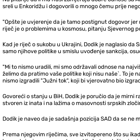
sreli u Enkoridžu i dogovorili o mnogo čemu prije neg
"Opšte je uvjerenje da je tamo postignut dogovor jer 
riječ je o problemima u kosmosu, pitanju Sjevernog pol
Kad je riječ o sukobu u Ukrajini, Dodik je naglasio da
samo njihove politike u smislu uvođenje sankcija, os
"Mi to nismo uradili, mi smo održavali odnose na naj
želimo da pratimo vaše politike koji nisu naše`. To je
nismo izgradili "Južni tok", koji bi vjerovatno bio izgra
Govoreći o stanju u BiH, Dodik je poručio da je mirni 
stvoren iz inata i na lažima o masovnosti srpskih zločin
Dodik je naveo da je sadašnja pozicija SAD da se ne m
Prema njegovim riječima, sve izvitopereno što su ikada 