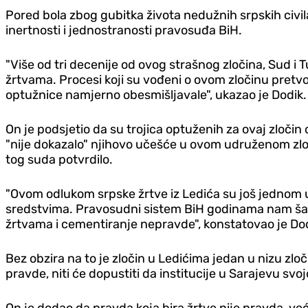
​Pored bola zbog gubitka života nedužnih srpskih civi
inertnosti i jednostranosti pravosuđa BiH.
"Više od tri decenije od ovog strašnog zločina, Sud i 
žrtvama. Procesi koji su vođeni o ovom zločinu pretvo
optužnice namjerno obesmišljavale", ukazao je Dodik.
On je podsjetio da su trojica optuženih za ovaj zloči
"nije dokazalo" njihovo učešće u ovom udruženom zloč
tog suda potvrdilo.
"Ovom odlukom srpske žrtve iz Ledića su još jednom u
sredstvima. Pravosudni sistem BiH godinama nam šalje
žrtvama i cementiranje nepravde", konstatovao je Dod
​Bez obzira na to je zločin u Ledićima jedan u nizu zl
pravde, niti će dopustiti da institucije u Sarajevu s
On je dodao da pravda koja bira žrtve nije pravda, ve