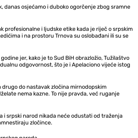
Dodik, danas osjećamo i duboko ogorčenje zbog sramne
 profesionalne i ljudske etike kada je riječ o srpskim
dićima i na prostoru Trnova su oslobađani ili su se
odine jer, kako je to Sud BiH obrazložio, Tužilaštvo
ualnu odgovornost, što je i Apelaciono vijeće istog
šta drugo do nastavak zločina mirnodopskim
dželate nema kazne. To nije pravda, već ruganje
a i srpski narod nikada neće odustati od traženja
amnestiraju zločince.
 srpskog naroda.