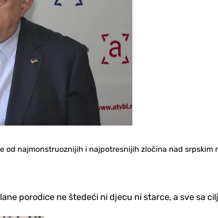
 je od najmonstruoznijih i najpotresnijih zločina nad srps
člane porodice ne štedeći ni djecu ni starce, a sve sa ci