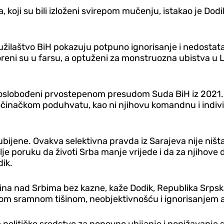
la, koji su bili izloženi svirepom mučenju, istakao je 
Tužilaštvo BiH pokazuju potpuno ignorisanje i nedostatak
reni su u farsu, a optuženi za monstruozna ubistva u Le
n oslobođeni prvostepenom presudom Suda BiH iz 2021. g
inačkom poduhvatu, kao ni njihovu komandnu i individ
bijene. ​Ovakva selektivna pravda iz Sarajeva nije ni
 poruku da životi Srba manje vrijede i da za njihove 
ik.
očina nad Srbima bez kazne, kaže Dodik, Republika Srpsk
vojom sramnom tišinom, neobjektivnošću i ignorisanjem 
ć političko sredstvo za ponovno ubijanje i ponižavanje