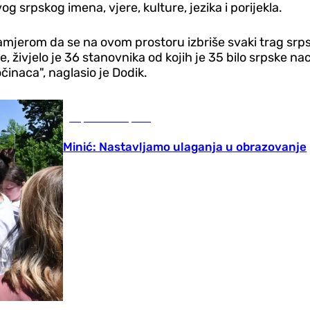
g srpskog imena, vjere, kulture, jezika i porijekla.
a namjerom da se na ovom prostoru izbriše svaki trag sr
 živjelo je 36 stanovnika od kojih je 35 bilo srpske nac
činaca", naglasio je Dodik.
Republika Srpska
Minić: Nastavljamo ulaganja u obrazovanje