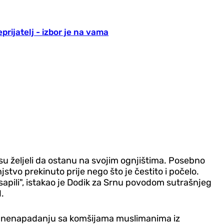
eprijatelj - izbor je na vama
što su željeli da ostanu na svojim ognjištima. Posebno
stvo prekinuto prije nego što je čestito i počelo.
sapili", istakao je Dodik za Srnu povodom sutrašnjeg
.
ra o nenapadanju sa komšijama muslimanima iz