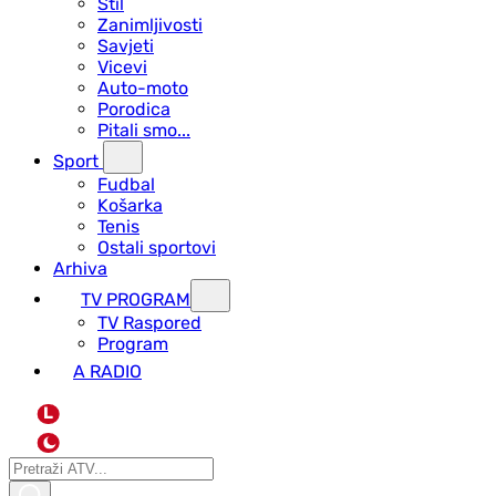
Stil
Zanimljivosti
Savjeti
Vicevi
Auto-moto
Porodica
Pitali smo...
Sport
Fudbal
Košarka
Tenis
Ostali sportovi
Arhiva
TV PROGRAM
ТV Raspored
Program
A RADIO
L