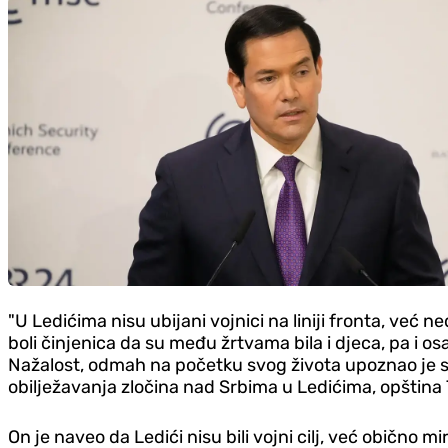
"U Ledićima nisu ubijani vojnici na liniji fronta, već ne
boli činjenica da su među žrtvama bila i djeca, pa i os
Nažalost, odmah na početku svog života upoznao je suro
obilježavanja zločina nad Srbima u Ledićima, opština T
On je naveo da ​Ledići nisu bili vojni cilj, već obič