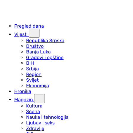
Pregled dana
Vijesti
Republika Srpska
Društvo
Banja Luka
Gradovi i opštine
BiH
Srbija
Region
Svijet
Ekonomija
Hronika
Magazin
Kultura
Scena
Nauka i tehnologija
Ljubav i seks
Zdravlje