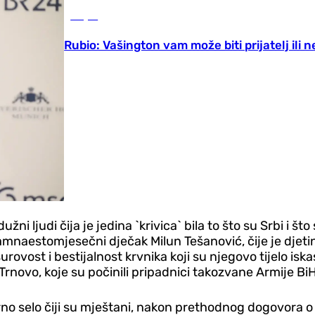
Svijet
Rubio: Vašington vam može biti prijatelj ili n
dužni ljudi čija je jedina `krivica` bila to što su Srbi i 
amnaestomjesečni dječak Milun Tešanović, čije je djetinj
vost i bestijalnost krvnika koji su njegovo tijelo iska
rnovo, koje su počinili pripadnici takozvane Armije BiH
no mirno selo čiji su mještani, nakon prethodnog dogovo