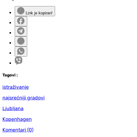
Link je kopiran!
Tag
ovi
:
istraživanje
najsrećniji gradovi
Ljubljana
Kopenhagen
Komentari
(0)