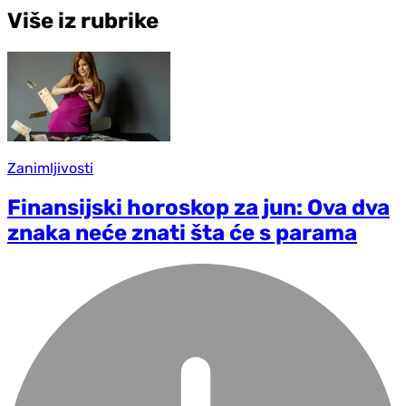
Više iz rubrike
Zanimljivosti
Finansijski horoskop za jun: Ova dva
znaka neće znati šta će s parama