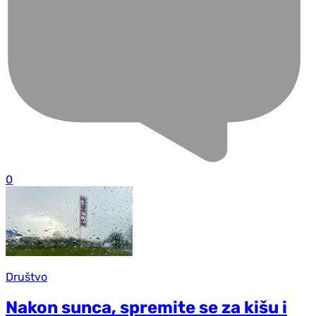
0
Društvo
Nakon sunca, spremite se za kišu i