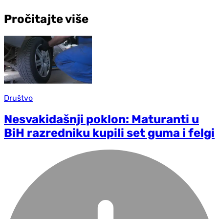
Pročitajte više
Društvo
Nesvakidašnji poklon: Maturanti u
BiH razredniku kupili set guma i felgi