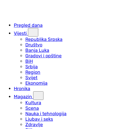
Pregled dana
Vijesti
Republika Srpska
Društvo
Banja Luka
Gradovi i opštine
BiH
Srbija
Region
Svijet
Ekonomija
Hronika
Magazin
Kultura
Scena
Nauka i tehnologija
Ljubav i seks
Zdravlje