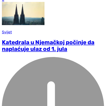
Svijet
Katedrala u Njemačkoj počinje da
naplaćuje ulaz od 1. jula