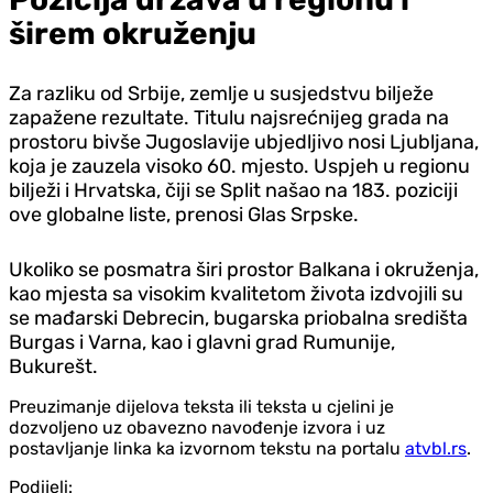
širem okruženju
Za razliku od Srbije, zemlje u susjedstvu bilježe
zapažene rezultate. Titulu najsrećnijeg grada na
prostoru bivše Jugoslavije ubjedljivo nosi Ljubljana,
koja je zauzela visoko 60. mjesto. Uspjeh u regionu
bilježi i Hrvatska, čiji se Split našao na 183. poziciji
ove globalne liste, prenosi Glas Srpske.
Ukoliko se posmatra širi prostor Balkana i okruženja,
kao mjesta sa visokim kvalitetom života izdvojili su
se mađarski Debrecin, bugarska priobalna središta
Burgas i Varna, kao i glavni grad Rumunije,
Bukurešt.
Preuzimanje dijelova teksta ili teksta u cjelini je
dozvoljeno uz obavezno navođenje izvora i uz
postavljanje linka ka izvornom tekstu na portalu
atvbl.rs
.
Podijeli: