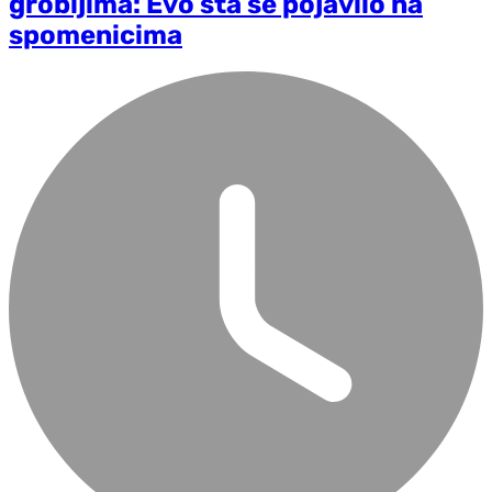
grobljima: Evo šta se pojavilo na
spomenicima