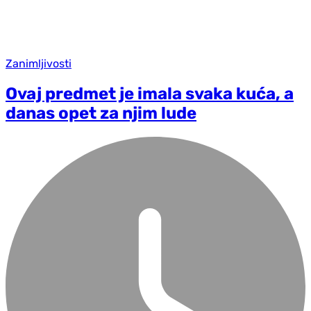
Zanimljivosti
Ovaj predmet je imala svaka kuća, a
danas opet za njim lude