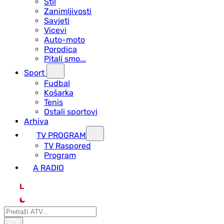
Stil
Zanimljivosti
Savjeti
Vicevi
Auto-moto
Porodica
Pitali smo...
Sport
Fudbal
Košarka
Tenis
Ostali sportovi
Arhiva
TV PROGRAM
ТV Raspored
Program
A RADIO
L