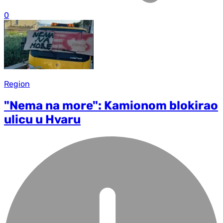
0
Region
"Nema na more": Kamionom blokirao
ulicu u Hvaru