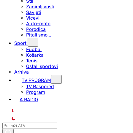
Stil
Zanimljivosti
Savjeti
Vicevi
Auto-moto
Porodica
Pitali smo...
Sport
Fudbal
Košarka
Tenis
Ostali sportovi
Arhiva
TV PROGRAM
ТV Raspored
Program
A RADIO
L