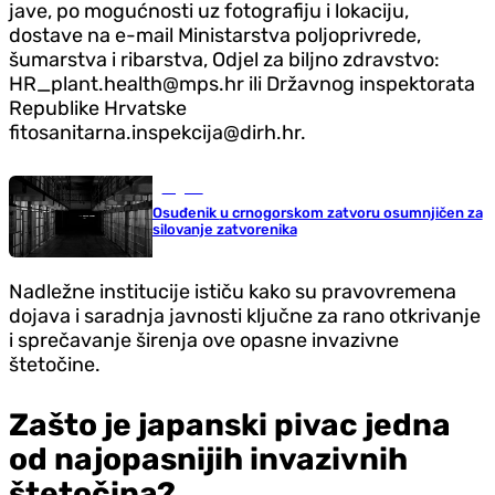
jave, po mogućnosti uz fotografiju i lokaciju,
dostave na e-mail Ministarstva poljoprivrede,
šumarstva i ribarstva, Od‌jel za biljno zdravstvo:
HR_plant.health@mps.hr ili Državnog inspektorata
Republike Hrvatske
fitosanitarna.inspekcija@dirh.hr.
Region
Osuđenik u crnogorskom zatvoru osumnjičen za
silovanje zatvorenika
Nadležne institucije ističu kako su pravovremena
dojava i saradnja javnosti ključne za rano otkrivanje
i sprečavanje širenja ove opasne invazivne
štetočine.
Zašto je japanski pivac jedna
od najopasnijih invazivnih
štetočina?