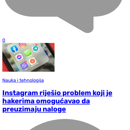
0
Nauka i tehnologija
Instagram riješio problem koji je
hakerima omogućavao da
preuzimaju naloge