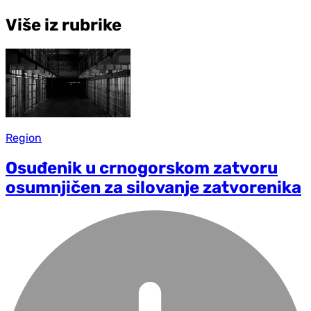
Više iz rubrike
Region
Osuđenik u crnogorskom zatvoru
osumnjičen za silovanje zatvorenika