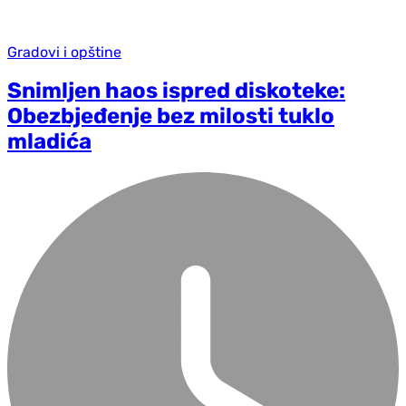
Gradovi i opštine
Snimljen haos ispred diskoteke:
Obezbjeđenje bez milosti tuklo
mladića