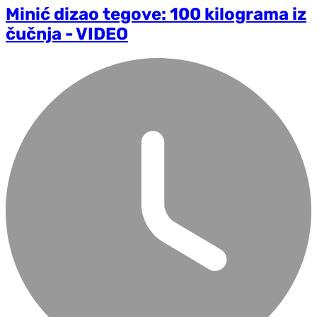
Minić dizao tegove: 100 kilograma iz
čučnja - VIDEO