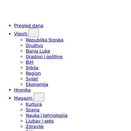
Pregled dana
Vijesti
Republika Srpska
Društvo
Banja Luka
Gradovi i opštine
BiH
Srbija
Region
Svijet
Ekonomija
Hronika
Magazin
Kultura
Scena
Nauka i tehnologija
Ljubav i seks
Zdravlje