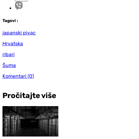
Tag
ovi
:
japanski pivac
Hrvatska
ribari
Šuma
Komentari
(0)
Pročitajte više