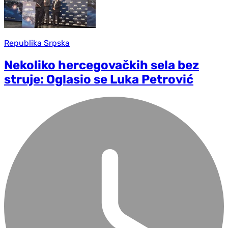
Republika Srpska
Nekoliko hercegovačkih sela bez
struje: Oglasio se Luka Petrović