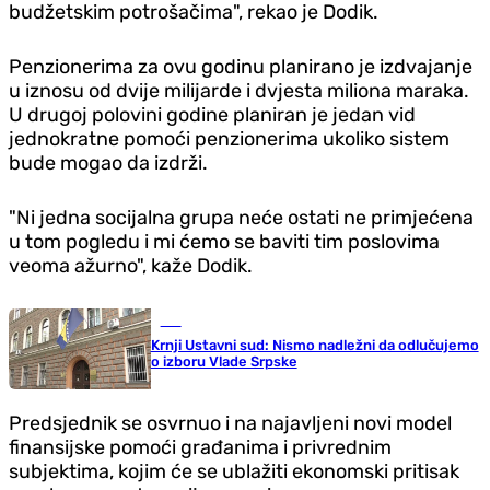
budžetskim potrošačima", rekao je Dodik.
Penzionerima za ovu godinu planirano je izdvajanje
u iznosu od dvije milijarde i dvjesta miliona maraka.
U drugoj polovini godine planiran je jedan vid
jednokratne pomoći penzionerima ukoliko sistem
bude mogao da izdrži.
"Ni jedna socijalna grupa neće ostati ne primjećena
u tom pogledu i mi ćemo se baviti tim poslovima
veoma ažurno", kaže Dodik.
BiH
Krnji Ustavni sud: Nismo nadležni da odlučujemo
o izboru Vlade Srpske
Predsjednik se osvrnuo i na najavljeni novi model
finansijske pomoći građanima i privrednim
subjektima, kojim će se ublažiti ekonomski pritisak