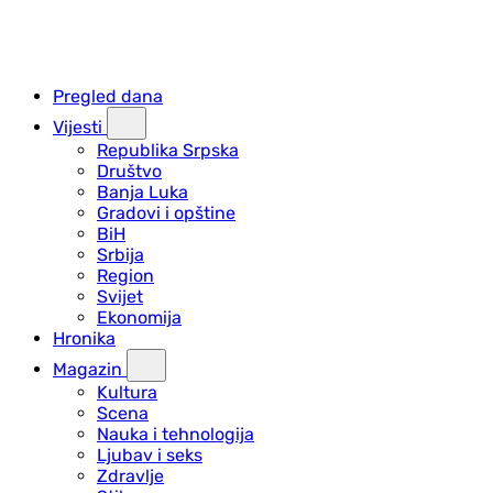
Pregled dana
Vijesti
Republika Srpska
Društvo
Banja Luka
Gradovi i opštine
BiH
Srbija
Region
Svijet
Ekonomija
Hronika
Magazin
Kultura
Scena
Nauka i tehnologija
Ljubav i seks
Zdravlje