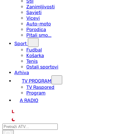
Stil
Zanimljivosti
Savjeti
Vicevi
Auto-moto
Porodica
Pitali smo...
Sport
Fudbal
Košarka
Tenis
Ostali sportovi
Arhiva
TV PROGRAM
ТV Raspored
Program
A RADIO
L