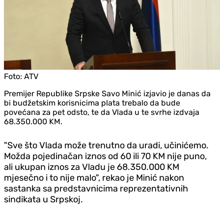
Foto:
ATV
Premijer Republike Srpske Savo Minić izjavio je danas da
bi budžetskim korisnicima plata trebalo da bude
povećana za pet odsto, te da Vlada u te svrhe izdvaja
68.350.000 KM.
"Sve što Vlada može trenutno da uradi, učinićemo.
Možda pojedinačan iznos od 60 ili 70 KM nije puno,
ali ukupan iznos za Vladu je 68.350.000 KM
mjesečno i to nije malo", rekao je Minić nakon
sastanka sa predstavnicima reprezentativnih
sindikata u Srpskoj.