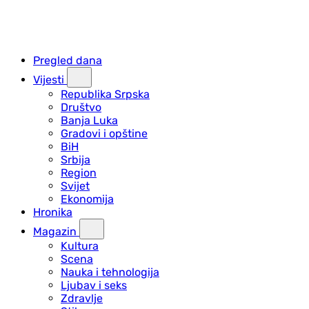
Pregled dana
Vijesti
Republika Srpska
Društvo
Banja Luka
Gradovi i opštine
BiH
Srbija
Region
Svijet
Ekonomija
Hronika
Magazin
Kultura
Scena
Nauka i tehnologija
Ljubav i seks
Zdravlje