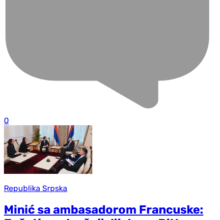
0
Republika Srpska
Minić sa ambasadorom Francuske: