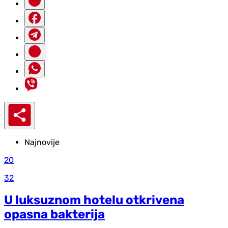
Najnovije
20
32
U luksuznom hotelu otkrivena
opasna bakterija