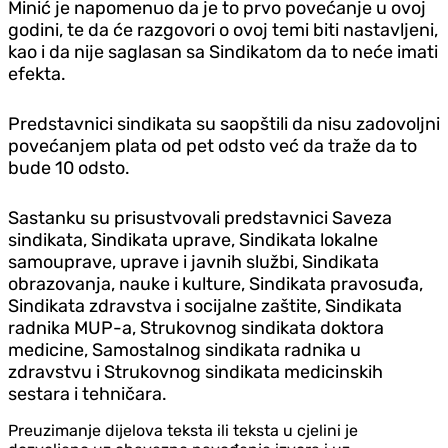
Minić je napomenuo da je to prvo povećanje u ovoj
godini, te da će razgovori o ovoj temi biti nastavljeni,
kao i da nije saglasan sa Sindikatom da to neće imati
efekta.
Predstavnici sindikata su saopštili da nisu zadovoljni
povećanjem plata od pet odsto već da traže da to
bude 10 odsto.
Sastanku su prisustvovali predstavnici Saveza
sindikata, Sindikata uprave, Sindikata lokalne
samouprave, uprave i javnih službi, Sindikata
obrazovanja, nauke i kulture, Sindikata pravosuđa,
Sindikata zdravstva i socijalne zaštite, Sindikata
radnika MUP-a, Strukovnog sindikata doktora
medicine, Samostalnog sindikata radnika u
zdravstvu i Strukovnog sindikata medicinskih
sestara i tehničara.
Preuzimanje dijelova teksta ili teksta u cjelini je