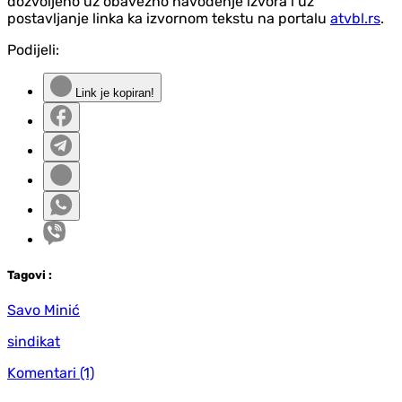
dozvoljeno uz obavezno navođenje izvora i uz
postavljanje linka ka izvornom tekstu na portalu
atvbl.rs
.
Podijeli:
Link je kopiran!
Tag
ovi
:
Savo Minić
sindikat
Komentari
(1)