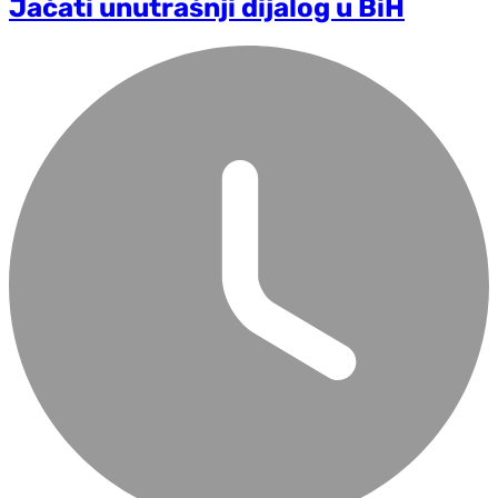
Jačati unutrašnji dijalog u BiH