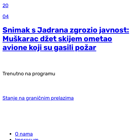
20
04
Snimak s Jadrana zgrozio javnost:
Muškarac džet skijem ometao
avione koji su gasili požar
Trenutno na programu
Stanje na graničnim prelazima
O nama
Impresum