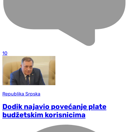
10
Republika Srpska
Dodik najavio povećanje plate
budžetskim korisnicima