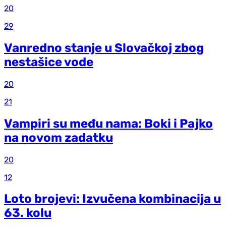
20
29
Vanredno stanje u Slovačkoj zbog
nestašice vode
20
21
Vampiri su među nama: Boki i Pajko
na novom zadatku
20
12
Loto brojevi: Izvučena kombinacija u
63. kolu