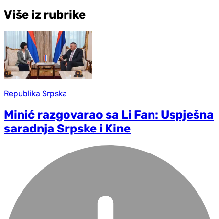
Više iz rubrike
Republika Srpska
Minić razgovarao sa Li Fan: Uspješna
saradnja Srpske i Kine