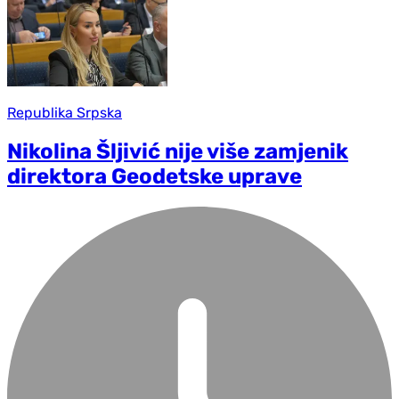
Republika Srpska
Nikolina Šljivić nije više zamjenik
direktora Geodetske uprave