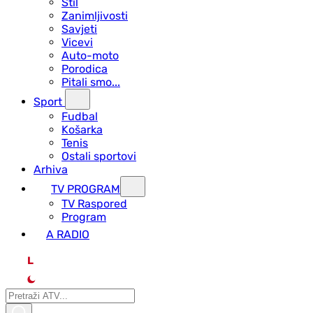
Stil
Zanimljivosti
Savjeti
Vicevi
Auto-moto
Porodica
Pitali smo...
Sport
Fudbal
Košarka
Tenis
Ostali sportovi
Arhiva
TV PROGRAM
ТV Raspored
Program
A RADIO
L