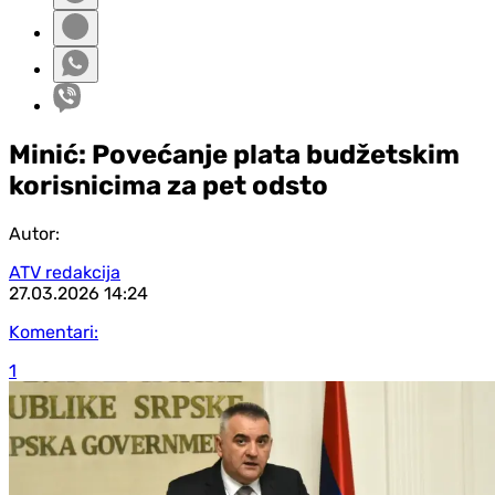
Minić: Povećanje plata budžetskim
korisnicima za pet odsto
Autor:
ATV redakcija
27.03.2026
14:24
Komentari:
1