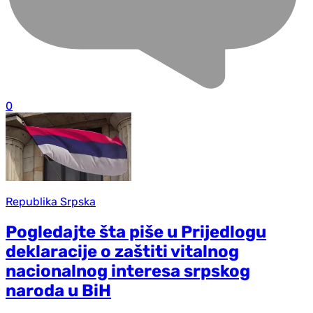
0
Republika Srpska
Pogledajte šta piše u Prijedlogu
deklaracije o zaštiti vitalnog
nacionalnog interesa srpskog
naroda u BiH