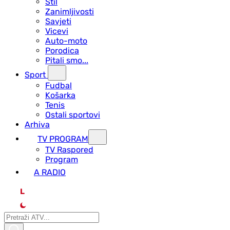
Stil
Zanimljivosti
Savjeti
Vicevi
Auto-moto
Porodica
Pitali smo...
Sport
Fudbal
Košarka
Tenis
Ostali sportovi
Arhiva
TV PROGRAM
ТV Raspored
Program
A RADIO
L