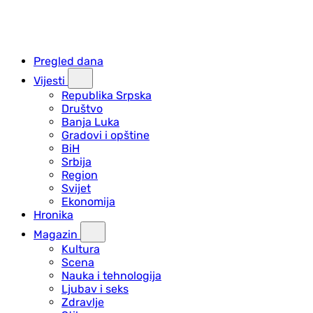
Pregled dana
Vijesti
Republika Srpska
Društvo
Banja Luka
Gradovi i opštine
BiH
Srbija
Region
Svijet
Ekonomija
Hronika
Magazin
Kultura
Scena
Nauka i tehnologija
Ljubav i seks
Zdravlje