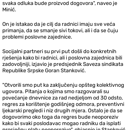
svaka odluka bude proizvod dogovora", naveo je
Minić.
On je istakao da je cilj da radnici imaju sve veća
primanja, da se smanje sivi tokovi, ali i da se čuju
problemi poslovne zajednice.
Socijalni partneri su prvi put došli do konkretnih
rješenja kako bi radnici, ali i poslovna zajednica bili
zadovoljniji, izjavio je predsjednik Saveza sindikata
Republike Srpske Goran Stanković.
"Otvorili smo put ka zaključenju opšteg kolektivnog
ugovora. Pitanja o kojima smo razgovarali su
povećanje dnevnice za rad ned‌jeljom od 30 odsto,
regres za korištenje godišnjeg odmora, preventivni
ljekarski pregledi i niz drugih mjera. Ostalo je da se
dogovorimo oko toga da regres bude neoporeziv
kako bi svaki poslodavac mogao radniku da isplati
prosječnu platu neoporezivo", objasnio je Stanković.