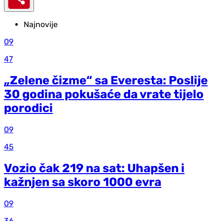
Najnovije
09
47
„Zelene čizme“ sa Everesta: Poslije
30 godina pokušaće da vrate tijelo
porodici
09
45
Vozio čak 219 na sat: Uhapšen i
kažnjen sa skoro 1000 evra
09
36