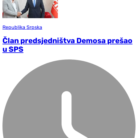
Republika Srpska
Član predsjedništva Demosa prešao
u SPS