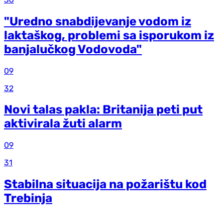
"Uredno snabdijevanje vodom iz
laktaškog, problemi sa isporukom iz
banjalučkog Vodovoda"
09
32
Novi talas pakla: Britanija peti put
aktivirala žuti alarm
09
31
Stabilna situacija na požarištu kod
Trebinja