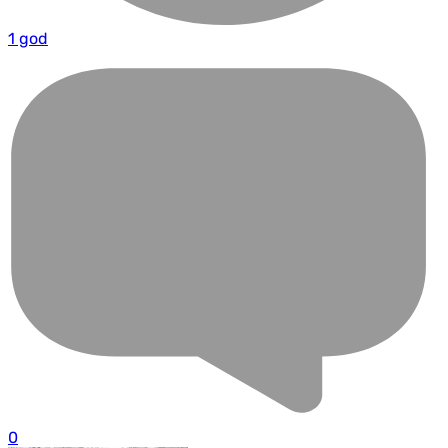
1 god
0