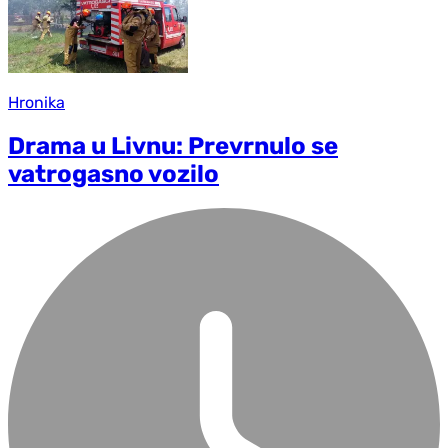
Hronika
Drama u Livnu: Prevrnulo se
vatrogasno vozilo