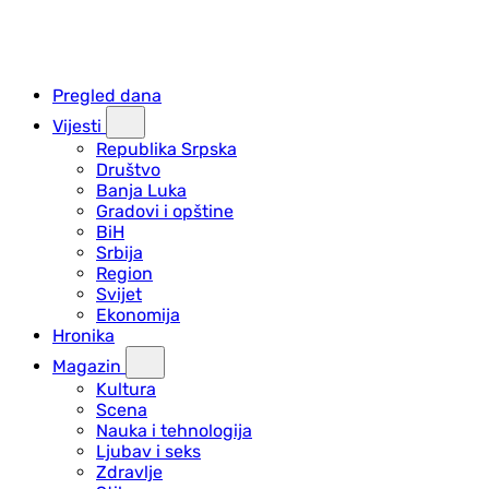
Pregled dana
Vijesti
Republika Srpska
Društvo
Banja Luka
Gradovi i opštine
BiH
Srbija
Region
Svijet
Ekonomija
Hronika
Magazin
Kultura
Scena
Nauka i tehnologija
Ljubav i seks
Zdravlje