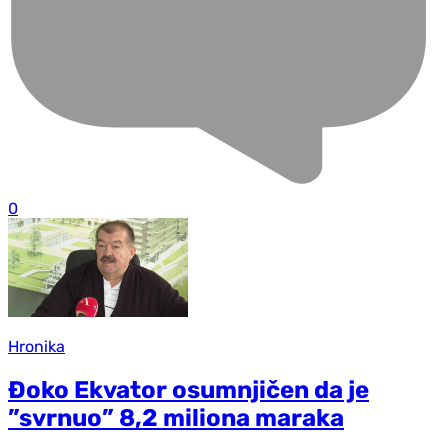
0
Hronika
Đoko Ekvator osumnjičen da je
”svrnuo” 8,2 miliona maraka