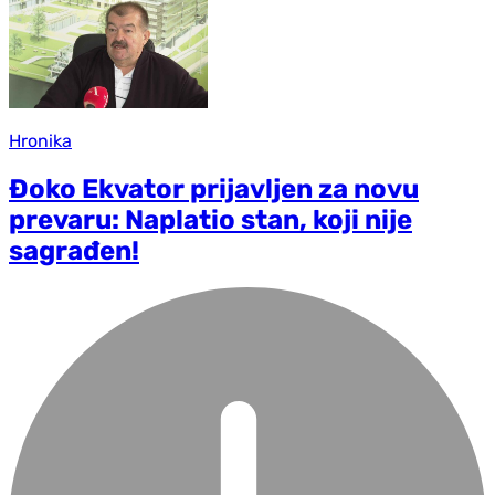
Hronika
Đoko Ekvator prijavljen za novu
prevaru: Naplatio stan, koji nije
sagrađen!