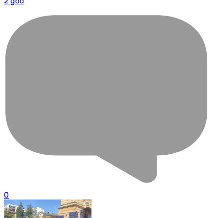
2 god
0