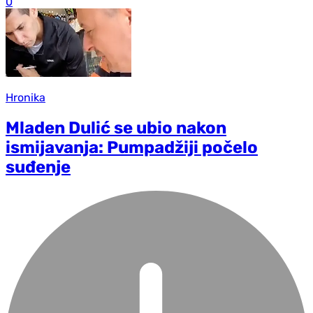
0
Hronika
Mladen Dulić se ubio nakon
ismijavanja: Pumpadžiji počelo
suđenje