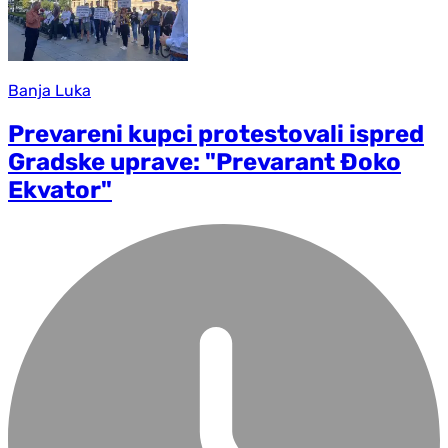
Banja Luka
Prevareni kupci protestovali ispred
Gradske uprave: "Prevarant Đoko
Ekvator"