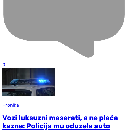
0
Hronika
Vozi luksuzni maserati, a ne plaća
kazne: Policija mu oduzela auto