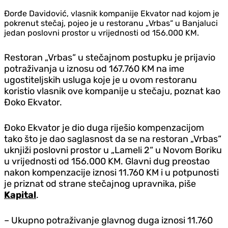
Đorđe Davidović, vlasnik kompanije Ekvator nad kojom je
pokrenut stečaj, pojeo je u restoranu „Vrbas“ u Banjaluci
jedan poslovni prostor u vrijednosti od 156.000 KM.
Restoran „Vrbas“ u stečajnom postupku je prijavio
potraživanja u iznosu od 167.760 KM na ime
ugostiteljskih usluga koje je u ovom restoranu
koristio vlasnik ove kompanije u stečaju, poznat kao
Đoko Ekvator.
Đoko Ekvator je dio duga riješio kompenzacijom
tako što je dao saglasnost da se na restoran „Vrbas“
uknjiži poslovni prostor u „Lameli 2“ u Novom Boriku
u vrijednosti od 156.000 KM. Glavni dug preostao
nakon kompenzacije iznosi 11.760 KM i u potpunosti
je priznat od strane stečajnog upravnika, piše
Kapital
.
– Ukupno potraživanje glavnog duga iznosi 11.760