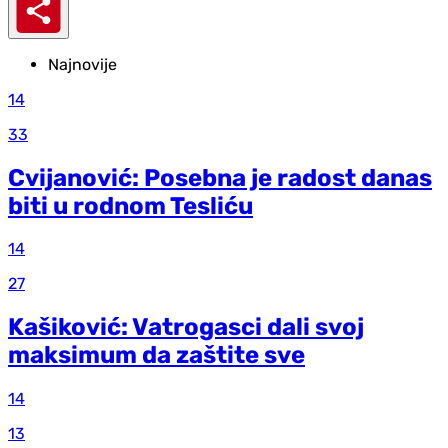
Najnovije
14
33
Cvijanović: Posebna je radost danas
biti u rodnom Tesliću
14
27
Kašiković: Vatrogasci dali svoj
maksimum da zaštite sve
14
13