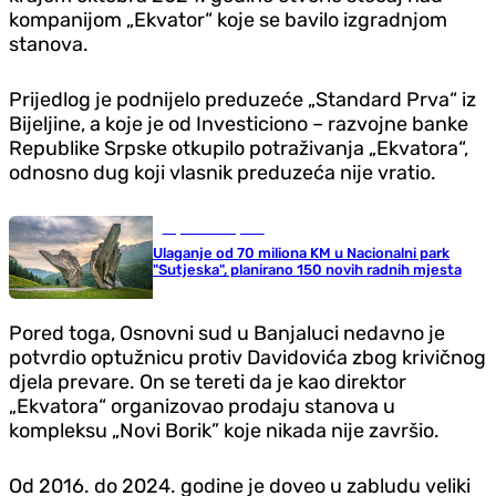
kompanijom „Ekvator“ koje se bavilo izgradnjom
stanova.
Prijedlog je podnijelo preduzeće „Standard Prva“ iz
Bijeljine, a koje je od Investiciono – razvojne banke
Republike Srpske otkupilo potraživanja „Ekvatora“,
odnosno dug koji vlasnik preduzeća nije vratio.
Republika Srpska
Ulaganje od 70 miliona KM u Nacionalni park
"Sutjeska", planirano 150 novih radnih mjesta
Pored toga, Osnovni sud u Banjaluci nedavno je
potvrdio optužnicu protiv Davidovića zbog krivičnog
djela prevare. On se tereti da je kao direktor
„Ekvatora“ organizovao prodaju stanova u
kompleksu „Novi Borik” koje nikada nije završio.
Od 2016. do 2024. godine je doveo u zabludu veliki