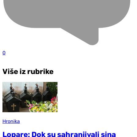
0
Više iz rubrike
Hronika
Lopare: Dok su sahranjivali sina