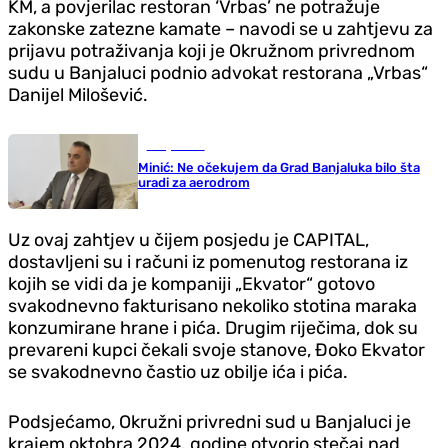
KM, a povjerilac restoran ‘Vrbas’ ne potražuje
zakonske zatezne kamate – navodi se u zahtjevu za
prijavu potraživanja koji je Okružnom privrednom
sudu u Banjaluci podnio advokat restorana „Vrbas“
Danijel Milošević.
Banja Luka
Minić: Ne očekujem da Grad Banjaluka bilo šta
uradi za aerodrom
Uz ovaj zahtjev u čijem posjedu je CAPITAL,
dostavljeni su i računi iz pomenutog restorana iz
kojih se vidi da je kompaniji „Ekvator“ gotovo
svakodnevno fakturisano nekoliko stotina maraka
konzumirane hrane i pića. Drugim riječima, dok su
prevareni kupci čekali svoje stanove, Đoko Ekvator
se svakodnevno častio uz obilje ića i pića.
Podsjećamo, Okružni privredni sud u Banjaluci je
krajem oktobra 2024. godine otvorio stečaj nad