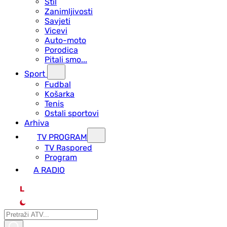
Stil
Zanimljivosti
Savjeti
Vicevi
Auto-moto
Porodica
Pitali smo...
Sport
Fudbal
Košarka
Tenis
Ostali sportovi
Arhiva
TV PROGRAM
ТV Raspored
Program
A RADIO
L