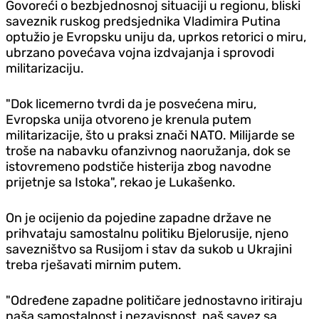
Govoreći o bezbjednosnoj situaciji u regionu, bliski
saveznik ruskog predsjednika Vladimira Putina
optužio je Evropsku uniju da, uprkos retorici o miru,
ubrzano povećava vojna izdvajanja i sprovodi
militarizaciju.
"Dok licemerno tvrdi da je posvećena miru,
Evropska unija otvoreno je krenula putem
militarizacije, što u praksi znači NATO. Milijarde se
troše na nabavku ofanzivnog naoružanja, dok se
istovremeno podstiče histerija zbog navodne
prijetnje sa Istoka", rekao je Lukašenko.
On je ocijenio da pojedine zapadne države ne
prihvataju samostalnu politiku Bjelorusije, njeno
savezništvo sa Rusijom i stav da sukob u Ukrajini
treba rješavati mirnim putem.
"Određene zapadne političare jednostavno iritiraju
naša samostalnost i nezavisnost, naš savez sa