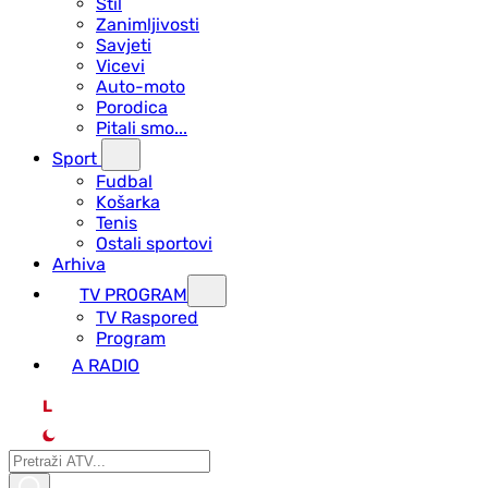
Stil
Zanimljivosti
Savjeti
Vicevi
Auto-moto
Porodica
Pitali smo...
Sport
Fudbal
Košarka
Tenis
Ostali sportovi
Arhiva
TV PROGRAM
ТV Raspored
Program
A RADIO
L