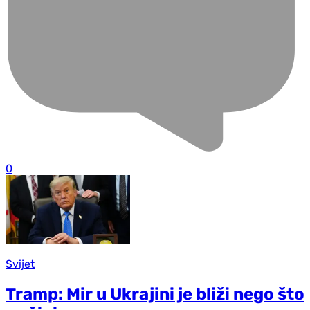
0
Svijet
Tramp: Mir u Ukrajini je bliži nego što