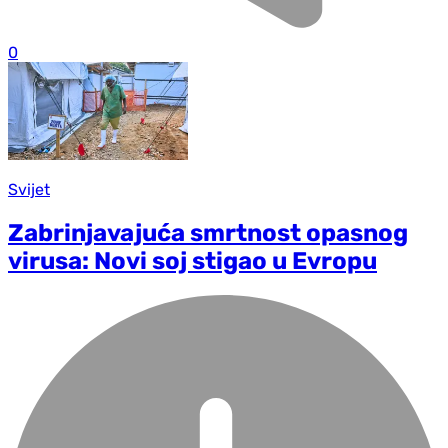
0
Svijet
Zabrinjavajuća smrtnost opasnog
virusa: Novi soj stigao u Evropu