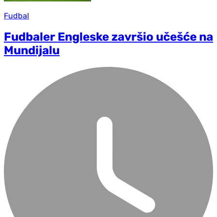
Fudbal
Fudbaler Engleske završio učešće na
Mundijalu