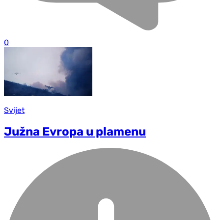
0
Svijet
Južna Evropa u plamenu