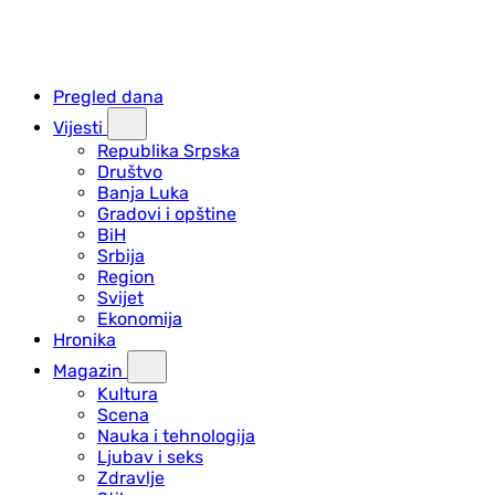
Pregled dana
Vijesti
Republika Srpska
Društvo
Banja Luka
Gradovi i opštine
BiH
Srbija
Region
Svijet
Ekonomija
Hronika
Magazin
Kultura
Scena
Nauka i tehnologija
Ljubav i seks
Zdravlje