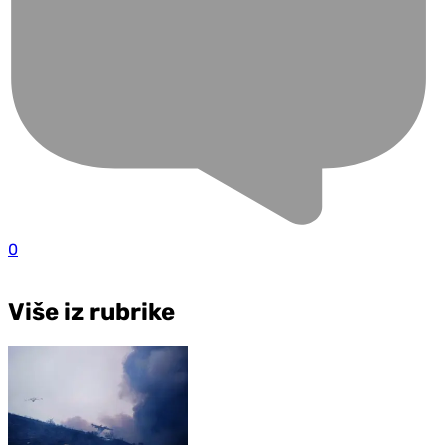
0
Više iz rubrike