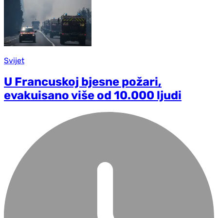
Svijet
U Francuskoj bjesne požari,
evakuisano više od 10.000 ljudi