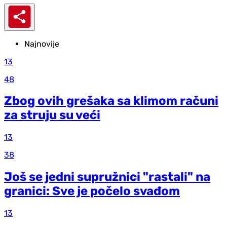
Najnovije
13
48
Zbog ovih grešaka sa klimom računi
za struju su veći
13
38
Još se jedni supružnici "rastali" na
granici: Sve je počelo svađom
13