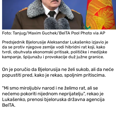
Foto:
Tanjug/Maxim Guchek/BelTA Pool Photo via AP
Predsjednik Bjelorusije Aleksandar Lukašenko izjavio je
da se protiv njegove zemlje vodi hibridni rat koji, kako
tvrdi, obuhvata ekonomski pritisak, političke i medijske
kampanje, špijunažu i provokacije duž južne granice.
On je poručio da Bjelorusija ne želi sukob, ali da neće
popustiti pred, kako je rekao, spoljnim pritiscima.
"Mi smo miroljubiv narod i ne želimo rat, ali se
nećemo pokoriti nijednom neprijatelju", rekao je
Lukašenko, prenosi bjeloruska državna agencija
BelTA.