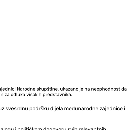
oj sjednici Narodne skupštine, ukazano je na neophodnost da
 niza odluka visokih predstavnika.
 uz svesrdnu podršku dijela međunarodne zajednice i
alogu i političkom dogovoru svih relevantnih