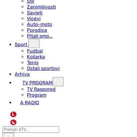
Stil
Zanimljivosti
Savjeti
Vicevi
Auto-moto
Porodica
Pitali smo...
Sport
Fudbal
Košarka
Tenis
Ostali sportovi
Arhiva
TV PROGRAM
ТV Raspored
Program
A RADIO
L