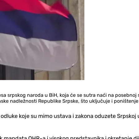
teresa srpskog naroda u BiH, koja će se sutra naći na posebn
ke nadležnosti Republike Srpske, što uključuje i poništenje
a odluke koje su mimo ustava i zakona oduzete Srpskoj
k mandata OHR-a i visokog predstavnika i okretanje dij