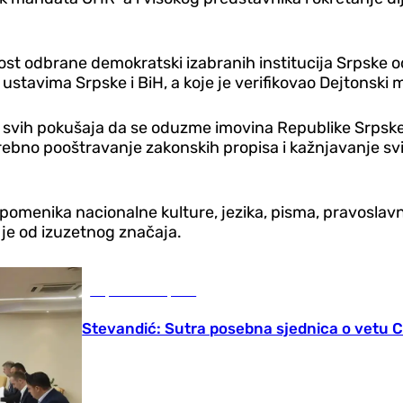
t odbrane demokratski izabranih institucija Srpske od
o ustavima Srpske i BiH, a koje je verifikovao Dejtons
vih pokušaja da se oduzme imovina Republike Srpske, 
rebno pooštravanje zakonskih propisa i kažnjavanje svi
spomenika nacionalne kulture, jezika, pisma, pravoslavn
ti je od izuzetnog značaja.
Republika Srpska
Stevandić: Sutra posebna sjednica o vetu 