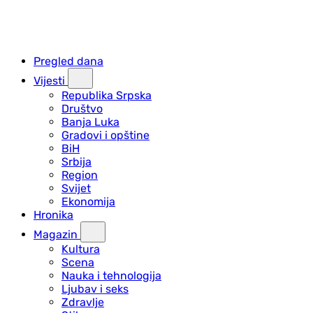
Pregled dana
Vijesti
Republika Srpska
Društvo
Banja Luka
Gradovi i opštine
BiH
Srbija
Region
Svijet
Ekonomija
Hronika
Magazin
Kultura
Scena
Nauka i tehnologija
Ljubav i seks
Zdravlje