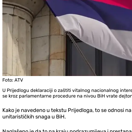
Foto:
ATV
U Prijedlogu deklaraciji o zaštiti vitalnog nacionalnog in
se kroz parlamentarne procedure na nivou BiH vrate dejtons
Kako je navedeno u tekstu Prijedloga, to se odnosi n
unitarističkih snaga u BiH.
Naglašeno je da to na kraju podrazumijeva i prestana