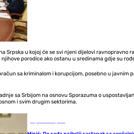
lna Srpska u kojoj će se svi njeni dijelovi ravnopravno 
i njihove porodice ako ostanu u sredinama gdje su rođe
bračun sa kriminalom i korupcijom, posebno u javnim pr
radnje sa Srbijom na osnovu Sporazuma o uspostavljan
osnom i svim drugim sektorima.
Republika Srpska
Minić: Do sada najbolji sastanak sa socijal