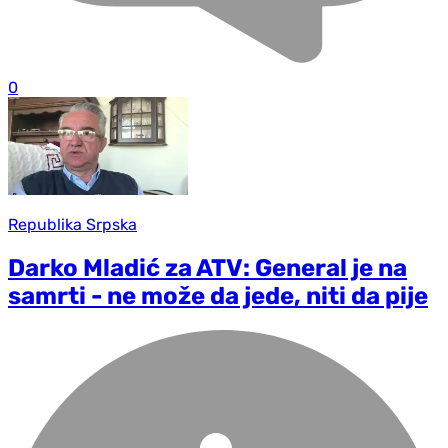
0
Republika Srpska
Darko Mladić za ATV: General je na
samrti - ne može da jede, niti da pije