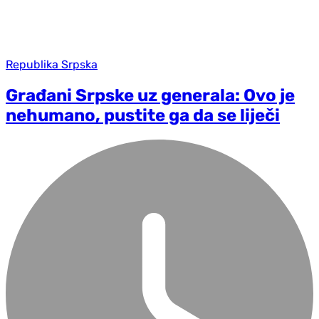
Republika Srpska
Građani Srpske uz generala: Ovo je
nehumano, pustite ga da se liječi