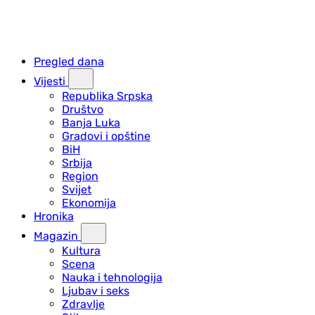
Pregled dana
Vijesti
Republika Srpska
Društvo
Banja Luka
Gradovi i opštine
BiH
Srbija
Region
Svijet
Ekonomija
Hronika
Magazin
Kultura
Scena
Nauka i tehnologija
Ljubav i seks
Zdravlje