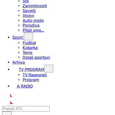
Stil
Zanimljivosti
Savjeti
Vicevi
Auto-moto
Porodica
Pitali smo...
Sport
Fudbal
Košarka
Tenis
Ostali sportovi
Arhiva
TV PROGRAM
ТV Raspored
Program
A RADIO
L