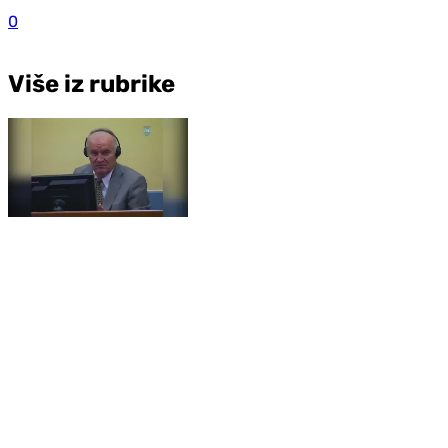
0
Više iz rubrike