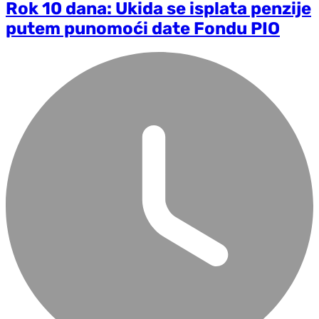
Rok 10 dana: Ukida se isplata penzije
putem punomoći date Fondu PIO