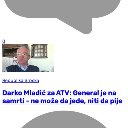
0
Republika Srpska
Darko Mladić za ATV: General je na
samrti - ne može da jede, niti da pije