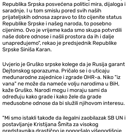
Republika Srpska posvećena politici mira, dijaloga i
saradnje. I u tom smislu pored svih naših
prijateljskih odnosa zapravo to što cijenite status
Republike Srpske i našeg naroda, to posebno
cijenimo. Ovo je vrijeme kada smo skupa potvrdili
naše dobre odnose i našli prostora da ih i dalje
unapređujemo", rekao je predsjednik Republike
Srpske Siniša Karan.
Uvjerio je Gruško srpske kolege da je Rusija garant
Dejtonskog sporazuma. Pričalo se i o uticaju
međunarodne zajednice i zgrade OHR-a. Niko "iz
vana" ne može da nameće volju narodima u BiH,
kaže Gruško. Narodi mogu i moraju sami da
određuju kako grade i kako žele da grade
međusobne odnose da bi služili njihovom interesu.
"Mi smo istakli takođe da ilegalni zaobilazak SB UN i
postavljanje Kristijana Šmita za visokog
predstavnika drastično je pogoršalo višegodišnje