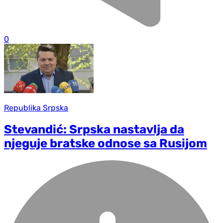
0
Republika Srpska
Stevandić: Srpska nastavlja da
njeguje bratske odnose sa Rusijom