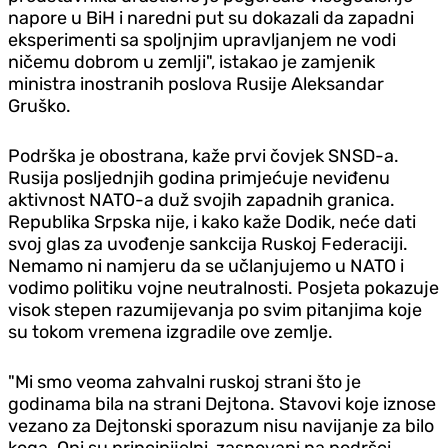
napore u BiH i naredni put su dokazali da zapadni
eksperimenti sa spoljnjim upravljanjem ne vodi
ničemu dobrom u zemlji", istakao je zamjenik
ministra inostranih poslova Rusije Aleksandar
Gruško.
Podrška je obostrana, kaže prvi čovjek SNSD-a.
Rusija posljednjih godina primjećuje neviđenu
aktivnost NATO-a duž svojih zapadnih granica.
Republika Srpska nije, i kako kaže Dodik, neće dati
svoj glas za uvođenje sankcija Ruskoj Federaciji.
Nemamo ni namjeru da se učlanjujemo u NATO i
vodimo politiku vojne neutralnosti. Posjeta pokazuje
visok stepen razumijevanja po svim pitanjima koje
su tokom vremena izgradile ove zemlje.
"Mi smo veoma zahvalni ruskoj strani što je
godinama bila na strani Dejtona. Stavovi koje iznose
vezano za Dejtonski sporazum nisu navijanje za bilo
koga. Oni su principijelni, zasnovani na podršci