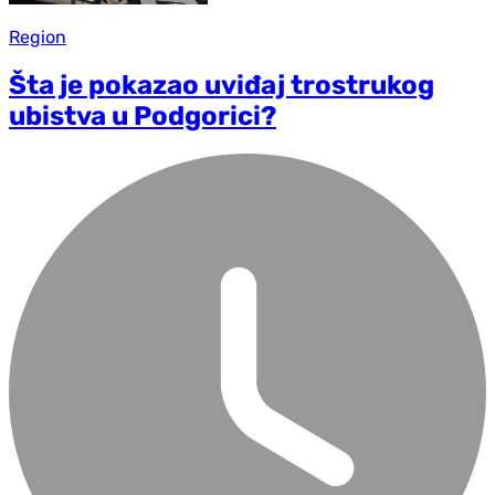
Region
Šta je pokazao uviđaj trostrukog
ubistva u Podgorici?