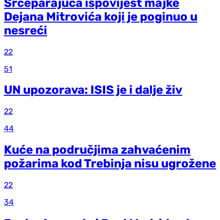
Srceparajuća ispovijest majke
Dejana Mitrovića koji je poginuo u
nesreći
22
51
UN upozorava: ISIS je i dalje živ
22
44
Kuće na područjima zahvaćenim
požarima kod Trebinja nisu ugrožene
22
34