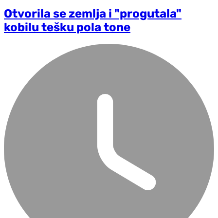
Otvorila se zemlja i "progutala"
kobilu tešku pola tone