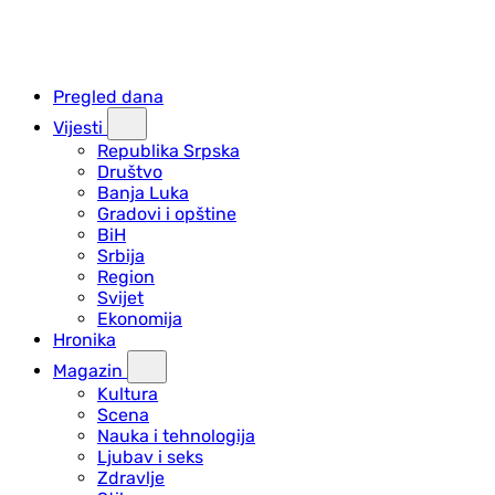
Pregled dana
Vijesti
Republika Srpska
Društvo
Banja Luka
Gradovi i opštine
BiH
Srbija
Region
Svijet
Ekonomija
Hronika
Magazin
Kultura
Scena
Nauka i tehnologija
Ljubav i seks
Zdravlje