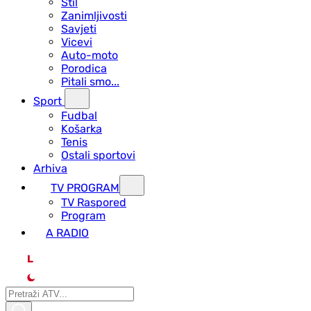
Stil
Zanimljivosti
Savjeti
Vicevi
Auto-moto
Porodica
Pitali smo...
Sport
Fudbal
Košarka
Tenis
Ostali sportovi
Arhiva
TV PROGRAM
ТV Raspored
Program
A RADIO
L