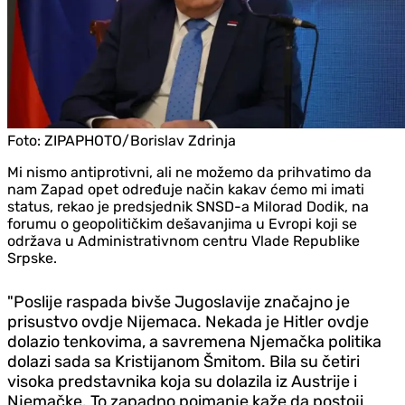
Foto:
ZIPAPHOTO/Borislav Zdrinja
Mi nismo antiprotivni, ali ne možemo da prihvatimo da
nam Zapad opet određuje način kakav ćemo mi imati
status, rekao je predsjednik SNSD-a Milorad Dodik, na
forumu o geopolitičkim dešavanjima u Evropi koji se
održava u Administrativnom centru Vlade Republike
Srpske.
"Poslije raspada bivše Jugoslavije značajno je
prisustvo ovdje Nijemaca. Nekada je Hitler ovdje
dolazio tenkovima, a savremena Njemačka politika
dolazi sada sa Kristijanom Šmitom. Bila su četiri
visoka predstavnika koja su dolazila iz Austrije i
Njemačke. To zapadno poimanje kaže da postoji