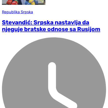
Republika Srpska
Stevandić: Srpska nastavlja da
njeguje bratske odnose sa Rusijom