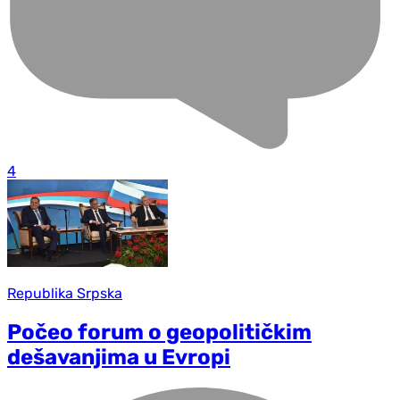
4
Republika Srpska
Počeo forum o geopolitičkim
dešavanjima u Evropi