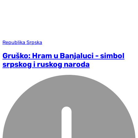
Republika Srpska
Gruško: Hram u Banjaluci - simbol
srpskog i ruskog naroda