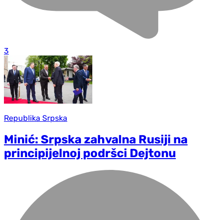
3
Republika Srpska
Minić: Srpska zahvalna Rusiji na
principijelnoj podršci Dejtonu