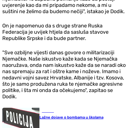
uvjerenje kao da mi pripadamo nekome, a mi u
suštini ne želimo da budemo nečiji", istakao je Dodik.
On je napomenuo da s druge strane Ruska
Federacija je uvijek htjela da sasluša stavove
Republike Srpske i da bude partner.
"Sve ozbiljne vijesti danas govore o militarizaciji
Njemačke. Naše iskustvo kaže kada se Njemačka
naoružava, onda nam iskustvo kaže da se naradi oko
nas spremaju za rat i oštre kame i noževe. Imamo i
nedavni vojni savez Hrvatske, Albanije i tzv. Kosova,
što je samo produžena ruka te njemačke agresivne
politike, i šta mi onda da očekujemo", zapitao se
Dodik.
Hronika
Lažne dojave o bombama u školama