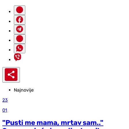
Najnovije
23
01
"Pusti me mama, mrtav sam.."