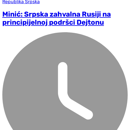
Republika Srpska
Minić: Srpska zahvalna Rusiji na
principijelnoj podršci Dejtonu