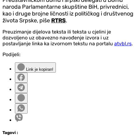
Predstavničkom domu i srpski delegati u Domu
naroda Parlamentarne skupštine BiH, privrednici,
kao i druge brojne ličnosti iz političkog i društvenog
života Srpske, piše
RTRS
.
Preuzimanje dijelova teksta ili teksta u cjelini je
dozvoljeno uz obavezno navođenje izvora i uz
postavljanje linka ka izvornom tekstu na portalu
atvbl.rs
.
Podijeli:
Link je kopiran!
Tag
ovi
: