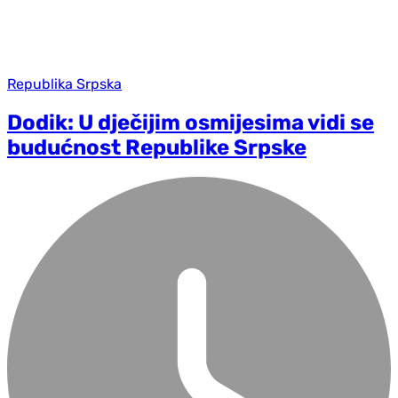
Republika Srpska
Dodik: U dječijim osmijesima vidi se
budućnost Republike Srpske