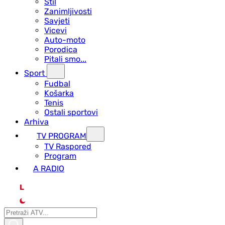
Stil
Zanimljivosti
Savjeti
Vicevi
Auto-moto
Porodica
Pitali smo...
Sport
Fudbal
Košarka
Tenis
Ostali sportovi
Arhiva
TV PROGRAM
ТV Raspored
Program
A RADIO
L