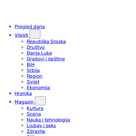
Pregled dana
Vijesti
Republika Srpska
Društvo
Banja Luka
Gradovi i opštine
BiH
Srbija
Region
Svijet
Ekonomija
Hronika
Magazin
Kultura
Scena
Nauka i tehnologija
Ljubav i seks
Zdravlje