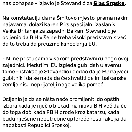
nas pohapse - izjavio je Stevandić za
Glas Srpske
.
Na konstataciju da na Šmitovo mjesto, prema nekim
najavama, dolazi Karen Pirs specijalni izaslanik
Velike Britanije za zapadni Balkan, Stevandić je
ocijenio da BiH više ne treba visoki predstavnik već
da to treba da preuzme kancelarija EU.
- Mi ne pristupamo visokom predstavniku nego ovoj
zajednici. Međutim, EU izgleda gubi dah u svemu
tome - istakao je Stevandić i dodao da je EU najveći
gubitnik i da se nada da će shvatiti da im balkanske
zemlje nisu neprijatelji nego velika pomoć.
Ocijenio je da se ništa neće promijeniti do opštih
izbora kada je riječ o blokadi na niovu BiH već da će
do toga doći kada FBiH prođe kroz katarzu, kada
budu riješene nepotrebne opterećenosti i akcija da
napakosti Republici Srpskoj.