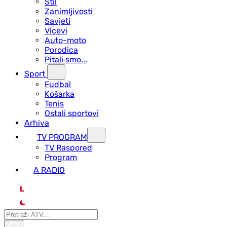
Stil
Zanimljivosti
Savjeti
Vicevi
Auto-moto
Porodica
Pitali smo...
Sport
Fudbal
Košarka
Tenis
Ostali sportovi
Arhiva
TV PROGRAM
ТV Raspored
Program
A RADIO
L