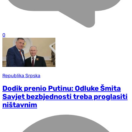
0
Republika Srpska
Dodik prenio Putinu: Odluke Šmita
Savjet bezbjednosti treba proglasiti
ništavnim