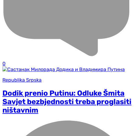
0
Republika Srpska
Dodik prenio Putinu: Odluke Šmita
Savjet bezbjednosti treba proglasiti
ništavnim