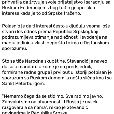
prihvatila da žrtvuje svoje prijateljstvo i saradnju sa
Ruskom Federacijom zbog tuđih geopoličkih
interesa kada je to od Srpske traženo.
Pojasnio je da ti interesi često uključuju veoma loše
stvari i loš odnos prema Republici Srpskoj, koji
podrazumijeva otimanje nadležnosti i svođenja na
manju jedinicu vlasti nego što to ima u Dejtonskom
sporozumu.
Što se tiče Narodne skupštine, Stevandić je naveo
da su u mandatu u kome je on predsjednik,
formirane radne grupe i prvi put u istoriji potpisan je
sporazum sa Ruskom dumom, a nešto slična ima i sa
Sankt Peterburgom.
"Nemamo čega da se stidimo. Sve radimo javno.
Zahvalni smo na otvorenosti. I Rusija je uvijek
razgovarala sa nama", rekao je Stevandić
novinarima iz Republike Srpske.