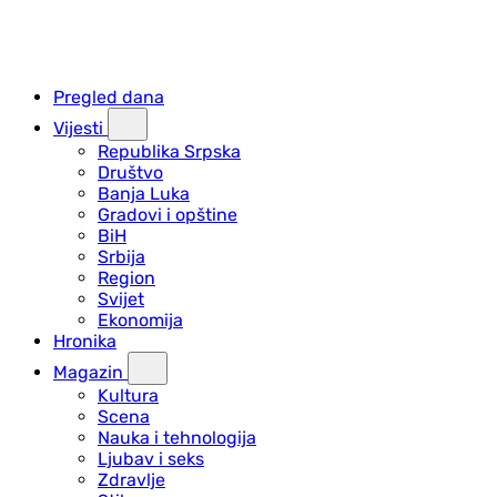
Pregled dana
Vijesti
Republika Srpska
Društvo
Banja Luka
Gradovi i opštine
BiH
Srbija
Region
Svijet
Ekonomija
Hronika
Magazin
Kultura
Scena
Nauka i tehnologija
Ljubav i seks
Zdravlje