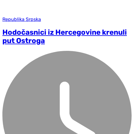
Republika Srpska
Hodočasnici iz Hercegovine krenuli
put Ostroga