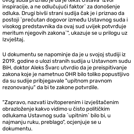
inspiracije, a ne odlučujući faktor` za donošenje
odluka. Drugi bivši strani sudija čak je i priznao da
postoji `prećutan dogovor između Ustavnog suda i
visokog predstavnika da ovaj sud uvijek potvrđuje
meritum njegovih zakona`", ukazuje se u prilogu uz
Izvještaj.
U dokumentu se napominje da je u svojoj studiji iz
2019. godine o ulozi stranih sudija u Ustavnom sudu
BiH, doktor Aleks Švarc utvrdio da je preispitivanje
zakona koje je nametnuo OHR bilo toliko popustljivo
da su sudije pribjegavale "upitnom pravnom
rezonovanju" da bi te zakone potvrdile.
"Zapravo, nazvati izvitoperenim i izvještačenim
obrazloženje kakvo vidimo u čisto političkim
odlukama Ustavnog suda `upitnim` bilo bi, u
najmanju ruku, preblago", ocjenjuje se u
dokumentu.