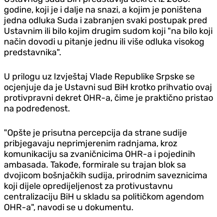
godine, koji je i dalje na snazi, a kojim je poništena
jedna odluka Suda i zabranjen svaki postupak pred
Ustavnim ili bilo kojim drugim sudom koji "na bilo koji
način dovodi u pitanje jednu ili više odluka visokog
predstavnika".
U prilogu uz Izvještaj Vlade Republike Srpske se
ocjenjuje da je Ustavni sud BiH krotko prihvatio ovaj
protivpravni dekret OHR-a, čime je praktično pristao
na podređenost.
"Opšte je prisutna percepcija da strane sudije
pribjegavaju neprimjerenim radnjama, kroz
komunikaciju sa zvaničnicima OHR-a i pojedinih
ambasada. Takođe, formirale su trajan blok sa
dvojicom bošnjačkih sudija, prirodnim saveznicima
koji dijele opredijeljenost za protivustavnu
centralizaciju BiH u skladu sa političkom agendom
OHR-a", navodi se u dokumentu.