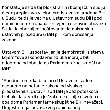
Konstatuje se da taj blok stranih i bošnjačkih sudija
često preglasava većinu predstavnika građana BiH
u Sudu, te da je većina u Ustavnom sudu BiH pod
dominacijom stranaca iznevjerila osnovnu obavezu
Suda da obezbijedi poštovanje demokratskih
ustavnih procedura u BiH prilikom donošenja
zakona.
Ustavom BiH uspostavljen je demokratski sistem u
kojem "sve zakonodavne odluke moraju biti
odobrene od oba doma Parlamentarne skupštine
BiH".
"Shodno tome, kada je pred Ustavnim sudom
osporeno nametanje zakona od visokog
predstavnika, Ustavni sud BiH je bez poteškoća
trebalo da utvrdi da je `zakon` koji nije usvojen u
oba doma Parlamentarne skupštine BiH nevažeći.
Umjesto toga, bez ikakvog racionalnog