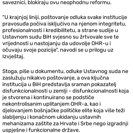
saveznici, blokiraju ovu neophodnu reformu.
"U krajnjoj liniji, poštovanje odluka svake institucije
pravosuđa počiva isključivo na njenom integritetu,
profesionalnosti i kredibilitetu, a strane sudije u
Ustavnom sudu BiH svjesno su žrtvovale sve te
vrijednosti u nastojanju da udovolje OHR-u i
očuvaju svoje pozicije", navodi se u prilogu uz
Izvještaj.
Stoga, piše u dokumentu, odluke Ustavnog suda ne
zaslužuju nikakvo poštovanje, a ova ključna
institucija u BiH predstavlja sraman pokazatelj
disfunkcionalnosti u zemlji - disfunkcionalnosti koja
je stvorena i kontinuirano se podstiče
nekontrolisanim uplitanjem OHR-a, kao i
d‌jelovanjem bošnjačke političke elite koja više teži
slabljenju i konačnom ukidanju ustavnih
mehanizama zaštite za Hrvate i Srbe nego izgradnji
uspješne i funkcionalne države.