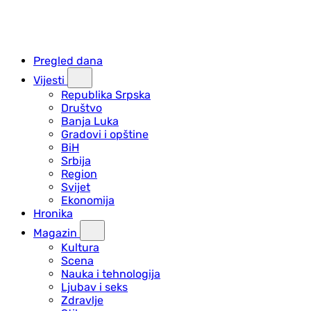
Pregled dana
Vijesti
Republika Srpska
Društvo
Banja Luka
Gradovi i opštine
BiH
Srbija
Region
Svijet
Ekonomija
Hronika
Magazin
Kultura
Scena
Nauka i tehnologija
Ljubav i seks
Zdravlje