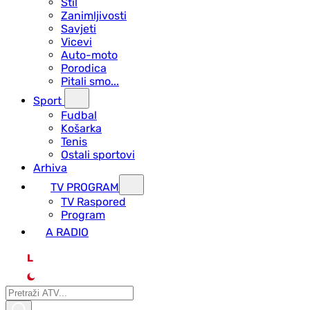
Stil
Zanimljivosti
Savjeti
Vicevi
Auto-moto
Porodica
Pitali smo...
Sport
Fudbal
Košarka
Tenis
Ostali sportovi
Arhiva
TV PROGRAM
ТV Raspored
Program
A RADIO
L