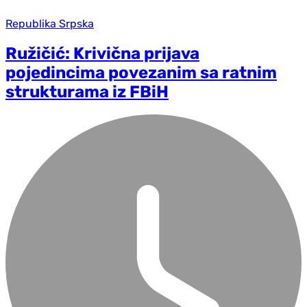
Republika Srpska
Ružičić: Krivična prijava
pojedincima povezanim sa ratnim
strukturama iz FBiH