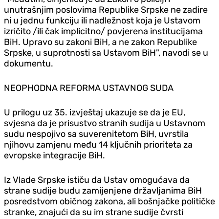
unutrašnjim poslovima Republike Srpske ne zadire
ni u jednu funkciju ili nadležnost koja je Ustavom
izričito /ili čak implicitno/ povjerena institucijama
BiH. Upravo su zakoni BiH, a ne zakon Republike
Srpske, u suprotnosti sa Ustavom BiH", navodi se u
dokumentu.
NEOPHODNA REFORMA USTAVNOG SUDA
U prilogu uz 35. izvještaj ukazuje se da je EU,
svjesna da je prisustvo stranih sudija u Ustavnom
sudu nespojivo sa suverenitetom BiH, uvrstila
njihovu zamjenu među 14 ključnih prioriteta za
evropske integracije BiH.
Iz Vlade Srpske ističu da Ustav omogućava da
strane sudije budu zamijenjene državljanima BiH
posredstvom običnog zakona, ali bošnjačke političke
stranke, znajući da su im strane sudije čvrsti