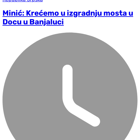
Minić: Krećemo u izgradnju mosta u
Docu u Banjaluci