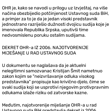
OHR je, kako se navodi u prilogu uz Izvještaj, na više
načina obezbijedio potčinjenost Ustavnog suda BiH,
a primjer za to je da je jedan visoki predstavnik
jednostrano razriješio dužnosti dvojicu sudija koje je
imenovala Republika Srpska, uputivši time
nedvosmislenu poruku ostalim sudijama.
DEKRET OHR-a IZ 2006. NAJOTVORENIJE
MIJEŠANjE U RAD USTAVNOG SUDA
U dokumentu se naglašava da je aktuelni
nelegitimni samozvanac Kristijan Šmit nametnuo
zakon kojim se "neizvršavanje odluka visokog
predstavnika" propisuje kao krivično d‌jelo, čime se
svaki sudija koji se usprotivi njegovim protivpravnim
odlukama izlaže riziku od zatvorske kazne.
Međutim, najotvorenije miješanje OHR-a u rad
Ustavnog suda BiH predstavlja dekret iz 2006.