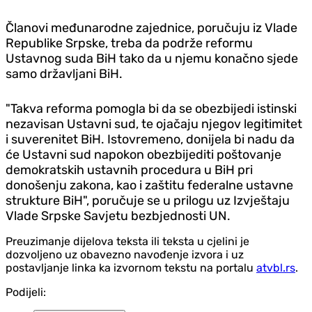
Članovi međunarodne zajednice, poručuju iz Vlade
Republike Srpske, treba da podrže reformu
Ustavnog suda BiH tako da u njemu konačno sjede
samo državljani BiH.
"Takva reforma pomogla bi da se obezbijedi istinski
nezavisan Ustavni sud, te ojačaju njegov legitimitet
i suverenitet BiH. Istovremeno, donijela bi nadu da
će Ustavni sud napokon obezbijediti poštovanje
demokratskih ustavnih procedura u BiH pri
donošenju zakona, kao i zaštitu federalne ustavne
strukture BiH", poručuje se u prilogu uz Izvještaju
Vlade Srpske Savjetu bezbjednosti UN.
Preuzimanje dijelova teksta ili teksta u cjelini je
dozvoljeno uz obavezno navođenje izvora i uz
postavljanje linka ka izvornom tekstu na portalu
atvbl.rs
.
Podijeli: