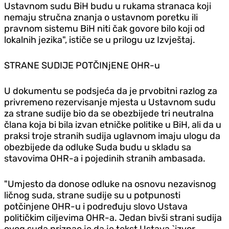
Ustavnom sudu BiH budu u rukama stranaca koji
nemaju stručna znanja o ustavnom poretku ili
pravnom sistemu BiH niti čak govore bilo koji od
lokalnih jezika", ističe se u prilogu uz Izvještaj.
STRANE SUDIJE POTČINjENE OHR-u
U dokumentu se podsjeća da je prvobitni razlog za
privremeno rezervisanje mjesta u Ustavnom sudu
za strane sudije bio da se obezbijede tri neutralna
člana koja bi bila izvan etničke politike u BiH, ali da u
praksi troje stranih sudija uglavnom imaju ulogu da
obezbijede da odluke Suda budu u skladu sa
stavovima OHR-a i pojedinih stranih ambasada.
"Umjesto da donose odluke na osnovu nezavisnog
ličnog suda, strane sudije su u potpunosti
potčinjene OHR-u i podređuju slovo Ustava
političkim ciljevima OHR-a. Jedan bivši strani sudija
ovog suda priznao je da je tekst Ustava `izvor