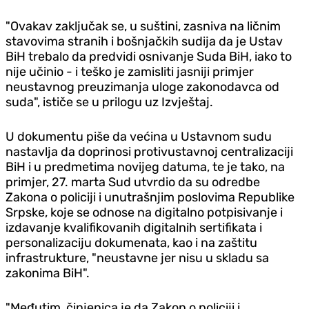
"Ovakav zaključak se, u suštini, zasniva na ličnim
stavovima stranih i bošnjačkih sudija da je Ustav
BiH trebalo da predvidi osnivanje Suda BiH, iako to
nije učinio - i teško je zamisliti jasniji primjer
neustavnog preuzimanja uloge zakonodavca od
suda", ističe se u prilogu uz Izvještaj.
U dokumentu piše da većina u Ustavnom sudu
nastavlja da doprinosi protivustavnoj centralizaciji
BiH i u predmetima novijeg datuma, te je tako, na
primjer, 27. marta Sud utvrdio da su odredbe
Zakona o policiji i unutrašnjim poslovima Republike
Srpske, koje se odnose na digitalno potpisivanje i
izdavanje kvalifikovanih digitalnih sertifikata i
personalizaciju dokumenata, kao i na zaštitu
infrastrukture, "neustavne jer nisu u skladu sa
zakonima BiH".
"Međutim, činjenica je da Zakon o policiji i