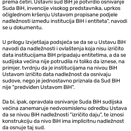
prema četiri, Ustavni sud BiH je potvrdio osnivanje
Suda BiH, invencije visokog predstavnika, uprkos
očiglednom kršenju Ustavom propisane pod‌jele
nadležnosti između institucija BiH i entiteta", navodi
se u dokumentu.
U prilogu Izvjetšaja podsjeća se da se u Ustavu BiH
navodi da nadležnosti i ovlaštenja koja nisu izričito
data institucijama BiH pripadaju entitetima, a da se
sudijska većina nije potrudila ni toliko da iznese, na
primjer, tvrdnju da je institucijama na nivou BiH
Ustavom izričito data nadležnost da osnivaju
sudove, nego je jednostavno priznala da Sud BiH
nije "predviđen Ustavom BiH".
Da bi, ipak, opravdala osnivanje Suda BiH sudijska
većina zanemaruje nedvosmislenu odredbu Ustava
da se nivou BiH nadležnosti "izričito daju", te iznosi
konstrukciju da nivo BiH ima implicitnu nadležnost
da osnuje taj sud.