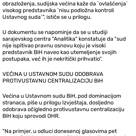
obrazloženja, sudijska većina kaže da `ovlašćenja`
visokog predstavnika `nisu podložna kontroli
Ustavnog suda`", ističe se u prilogu.
U dokumentu se napominje da se u studiji
sarajevskog centra "Analitika" konstatuje da "sud
nije ispitivao pravnu osnovu koju je visoki
predstavnik BiH naveo kao utemeljenje svojih
postupaka, već ih je nekritički prihvatio".
VEĆINA U USTAVNOM SUDU ODOBRAVA
PROTIVUSTAVNU CENTRALIZACIJU BiH
Većina u Ustavnom sudu BiH, pod dominacijom
stranaca, piše u prilogu Izvještaja, dosljedno
odobrava očigledno protivustavnu centralizaciju
BiH koju sprovodi OHR.
"Na primjer, u odluci donesenoj glasovima pet