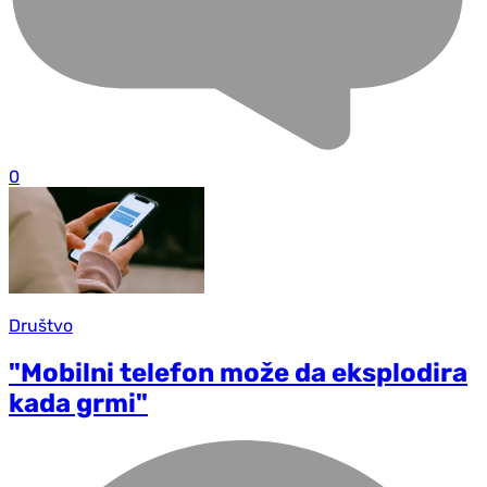
0
Društvo
"Mobilni telefon može da eksplodira
kada grmi"