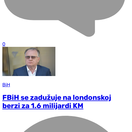
0
BiH
FBiH se zadužuje na londonskoj
berzi za 1.6 milijardi KM