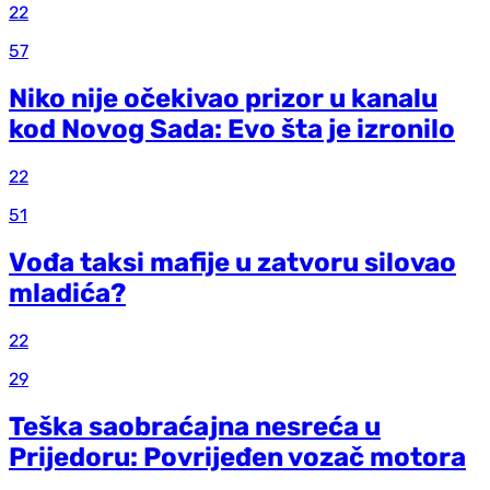
22
57
Niko nije očekivao prizor u kanalu
kod Novog Sada: Evo šta je izronilo
22
51
Vođa taksi mafije u zatvoru silovao
mladića?
22
29
Teška saobraćajna nesreća u
Prijedoru: Povrijeđen vozač motora