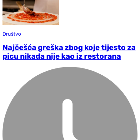
Društvo
Najčešća greška zbog koje tijesto za
picu nikada nije kao iz restorana