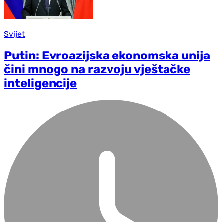
Svijet
Putin: Evroazijska ekonomska unija
čini mnogo na razvoju vještačke
inteligencije