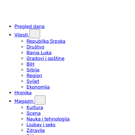
Pregled dana
Vijesti
Republika Srpska
Društvo
Banja Luka
Gradovi i opštine
BiH
Srbija
Region
Svijet
Ekonomija
Hronika
Magazin
Kultura
Scena
Nauka i tehnologija
Ljubav i seks
Zdravlje