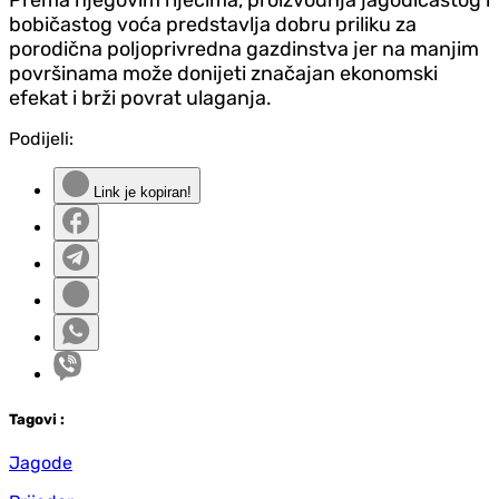
Prema njegovim riječima, proizvodnja jagodičastog i
bobičastog voća predstavlja dobru priliku za
porodična poljoprivredna gazdinstva jer na manjim
površinama može donijeti značajan ekonomski
efekat i brži povrat ulaganja.
Podijeli:
Link je kopiran!
Tag
ovi
:
Jagode