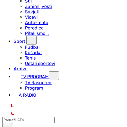
Stil
Zanimljivosti
Savjeti
Vicevi
Auto-moto
Porodica
Pitali smo...
Sport
Fudbal
Košarka
Tenis
Ostali sportovi
Arhiva
TV PROGRAM
ТV Raspored
Program
A RADIO
L