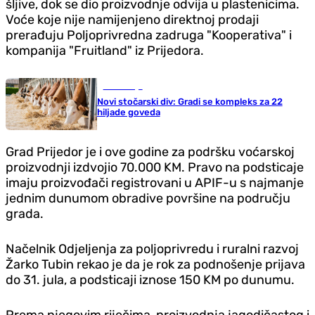
šljive, dok se dio proizvodnje odvija u plastenicima.
Voće koje nije namijenjeno direktnoj prodaji
prerađuju Poljoprivredna zadruga "Kooperativa" i
kompanija "Fruitland" iz Prijedora.
Ekonomija
Novi stočarski div: Gradi se kompleks za 22
hiljade goveda
Grad Prijedor je i ove godine za podršku voćarskoj
proizvodnji izdvojio 70.000 KM. Pravo na podsticaje
imaju proizvođači registrovani u APIF-u s najmanje
jednim dunumom obradive površine na području
grada.
Načelnik Odjeljenja za poljoprivredu i ruralni razvoj
Žarko Tubin rekao je da je rok za podnošenje prijava
do 31. jula, a podsticaji iznose 150 KM po dunumu.