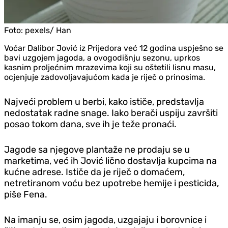
Foto:
pexels/ Han
Voćar Dalibor Jović iz Prijedora već 12 godina uspješno se
bavi uzgojem jagoda, a ovogodišnju sezonu, uprkos
kasnim proljećnim mrazevima koji su oštetili lisnu masu,
ocjenjuje zadovoljavajućom kada je riječ o prinosima.
Najveći problem u berbi, kako ističe, predstavlja
nedostatak radne snage. Iako berači uspiju završiti
posao tokom dana, sve ih je teže pronaći.
Jagode sa njegove plantaže ne prodaju se u
marketima, već ih Jović lično dostavlja kupcima na
kućne adrese. Ističe da je riječ o domaćem,
netretiranom voću bez upotrebe hemije i pesticida,
piše Fena.
Na imanju se, osim jagoda, uzgajaju i borovnice i