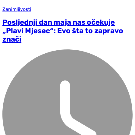
Zanimljivosti
Posljednji dan maja nas očekuje
„Plavi Mjesec“: Evo šta to zapravo
znači