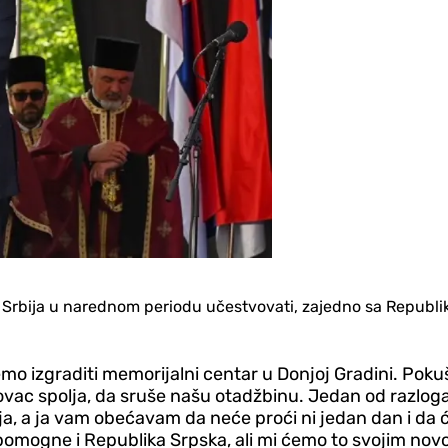
e Srbija u narednom periodu učestvovati, zajedno sa Republik
mo izgraditi memorijalni centar u Donjoj Gradini. Poku
c spolja, da sruše našu otadžbinu. Jedan od razloga je
ja, a ja vam obećavam da neće proći ni jedan dan i da 
 pomogne i Republika Srpska, ali mi ćemo to svojim nov