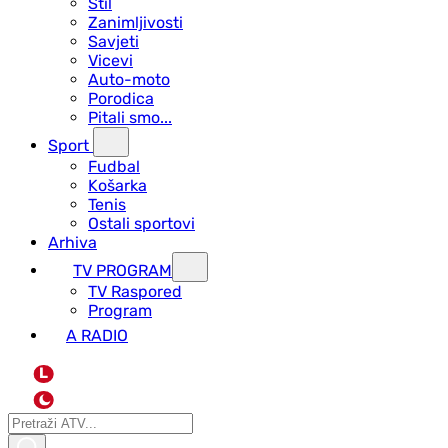
Stil
Zanimljivosti
Savjeti
Vicevi
Auto-moto
Porodica
Pitali smo...
Sport
Fudbal
Košarka
Tenis
Ostali sportovi
Arhiva
TV PROGRAM
ТV Raspored
Program
A RADIO
L