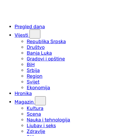
Pregled dana
Vijesti
Republika Srpska
Društvo
Banja Luka
Gradovi i opštine
BiH
Srbija
Region
Svijet
Ekonomija
Hronika
Magazin
Kultura
Scena
Nauka i tehnologija
Ljubav i seks
Zdravlje