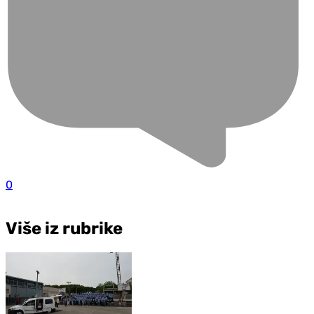
0
Više iz rubrike