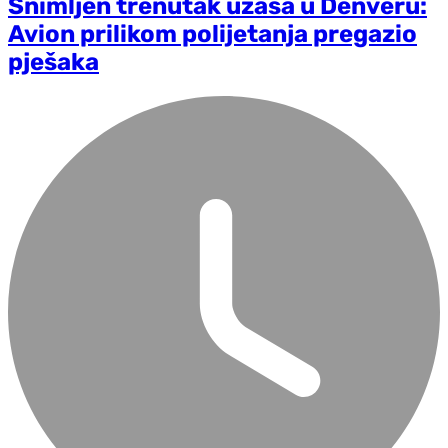
Snimljen trenutak užasa u Denveru:
Avion prilikom polijetanja pregazio
pješaka