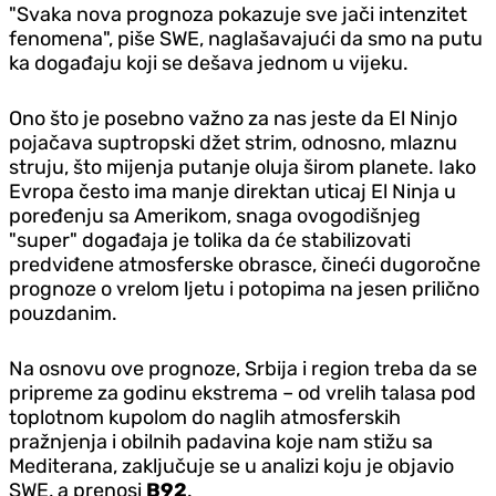
"Svaka nova prognoza pokazuje sve jači intenzitet
fenomena", piše SWE, naglašavajući da smo na putu
ka događaju koji se dešava jednom u vijeku.
Ono što je posebno važno za nas jeste da El Ninjo
pojačava suptropski džet strim, odnosno, mlaznu
struju, što mijenja putanje oluja širom planete. Iako
Evropa često ima manje direktan uticaj El Ninja u
poređenju sa Amerikom, snaga ovogodišnjeg
"super" događaja je tolika da će stabilizovati
predviđene atmosferske obrasce, čineći dugoročne
prognoze o vrelom ljetu i potopima na jesen prilično
pouzdanim.
Na osnovu ove prognoze, Srbija i region treba da se
pripreme za godinu ekstrema – od vrelih talasa pod
toplotnom kupolom do naglih atmosferskih
pražnjenja i obilnih padavina koje nam stižu sa
Mediterana, zaključuje se u analizi koju je objavio
SWE, a prenosi
B92
.