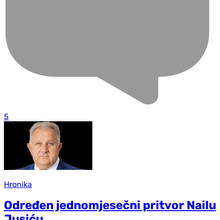
5
Hronika
Određen jednomjesečni pritvor Nailu
Jusiću