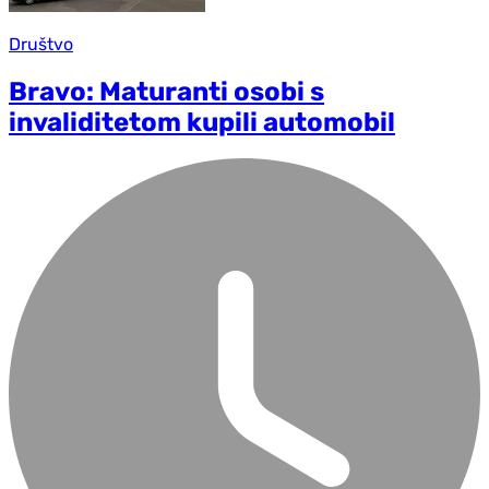
Društvo
Bravo: Maturanti osobi s
invaliditetom kupili automobil