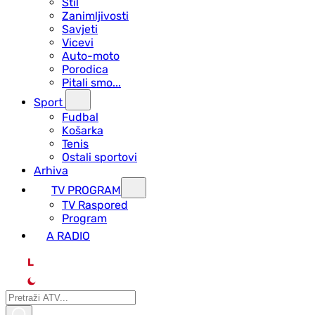
Stil
Zanimljivosti
Savjeti
Vicevi
Auto-moto
Porodica
Pitali smo...
Sport
Fudbal
Košarka
Tenis
Ostali sportovi
Arhiva
TV PROGRAM
ТV Raspored
Program
A RADIO
L