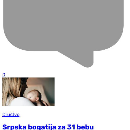
0
Društvo
Srpska bogatija za 31 bebu