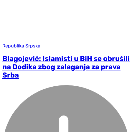
Republika Srpska
Blagojević: Islamisti u BiH se obrušili
na Dodika zbog zalaganja za prava
Srba