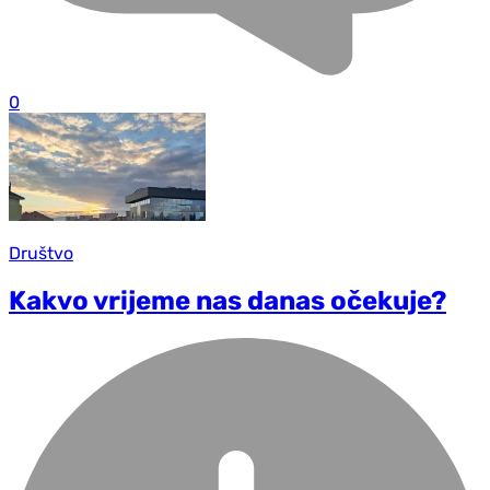
0
Društvo
Kakvo vrijeme nas danas očekuje?