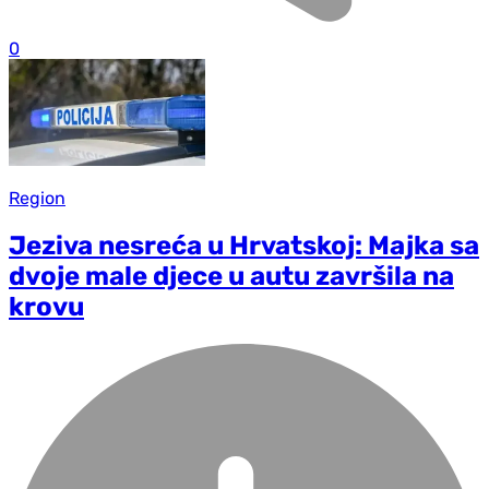
0
Region
Jeziva nesreća u Hrvatskoj: Majka sa
dvoje male djece u autu završila na
krovu