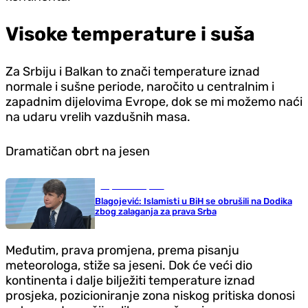
Visoke temperature i suša
Za Srbiju i Balkan to znači temperature iznad
normale i sušne periode, naročito u centralnim i
zapadnim dijelovima Evrope, dok se mi možemo naći
na udaru vrelih vazdušnih masa.
Dramatičan obrt na jesen
Republika Srpska
Blagojević: Islamisti u BiH se obrušili na Dodika
zbog zalaganja za prava Srba
Međutim, prava promjena, prema pisanju
meteorologa, stiže sa jeseni. Dok će veći dio
kontinenta i dalje bilježiti temperature iznad
prosjeka, pozicioniranje zona niskog pritiska donosi