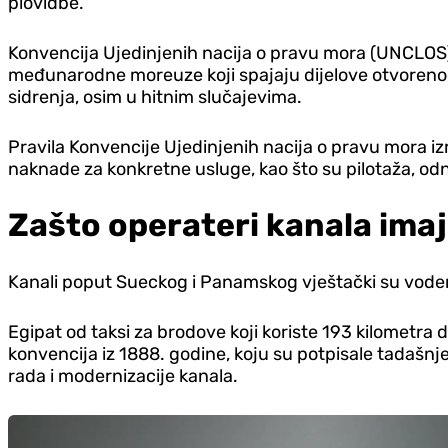
plovidbe.
Konvencija Ujedinjenih nacija o pravu mora (UNCLOS)
međunarodne moreuze koji spajaju dijelove otvorenog 
sidrenja, osim u hitnim slučajevima.
Pravila Konvencije Ujedinjenih nacija o pravu mora i
naknade za konkretne usluge, kao što su pilotaža, odn
Zašto operateri kanala ima
Kanali poput Sueckog i Panamskog vještački su vodeni
Egipat od taksi za brodove koji koriste 193 kilometra 
konvencija iz 1888. godine, koju su potpisale tadašnje
rada i modernizacije kanala.