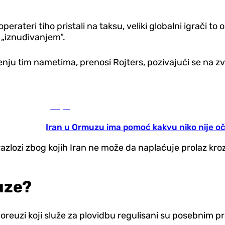
erateri tiho pristali na taksu, veliki globalni igrači to
 „iznuđivanjem“.
jenju tim nametima, prenosi Rojters, pozivajući se na 
Svijet
Iran u Ormuzu ima pomoć kakvu niko nije o
razlozi zbog kojih Iran ne može da naplaćuje prolaz kr
uze?
 koji služe za plovidbu regulisani su posebnim pravil