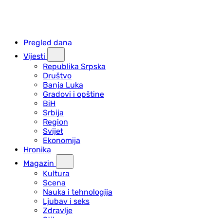
Pregled dana
Vijesti
Republika Srpska
Društvo
Banja Luka
Gradovi i opštine
BiH
Srbija
Region
Svijet
Ekonomija
Hronika
Magazin
Kultura
Scena
Nauka i tehnologija
Ljubav i seks
Zdravlje