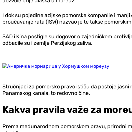
dozvole prije ulaska u moreuz.
I dok su pojedine azijske pomorske kompanije i manji op
proučavanje rata (ISW) nazvao je te takse pomorskim
SAD i Kina postigle su dogovor o zajedničkom protivl
odbacile su i zemlje Perzijskog zaliva.
Stručnjaci za pomorsko pravo ističu da postoje jasni 
Panamskog kanala, to redovno čine.
Kakva pravila važe za more
Prema međunarodnom pomorskom pravu, prirodni moreuzi