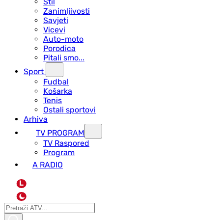
Stil
Zanimljivosti
Savjeti
Vicevi
Auto-moto
Porodica
Pitali smo...
Sport
Fudbal
Košarka
Tenis
Ostali sportovi
Arhiva
TV PROGRAM
ТV Raspored
Program
A RADIO
L