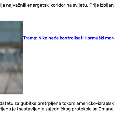
najvažniji energetski koridor na svijetu. Prije izbijanj
Svijet
Tramp: Niko neće kontrolisati Hormuški more
štetu za gubitke pretrpljene tokom američko-izraelski
vljeno je i sastavljanje zajedničkog protokola sa Oma