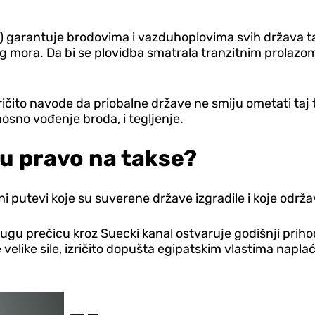
 garantuje brodovima i vazduhoplovima svih država ta
mora. Da bi se plovidba smatrala tranzitnim prolazom,
zričito navode da priobalne države ne smiju ometati ta
osno vođenje broda, i tegljenje.
ju pravo na takse?
 putevi koje su suverene države izgradile i koje održ
dugu prečicu kroz Suecki kanal ostvaruje godišnji prihod
 velike sile, izričito dopušta egipatskim vlastima napla
Svijet