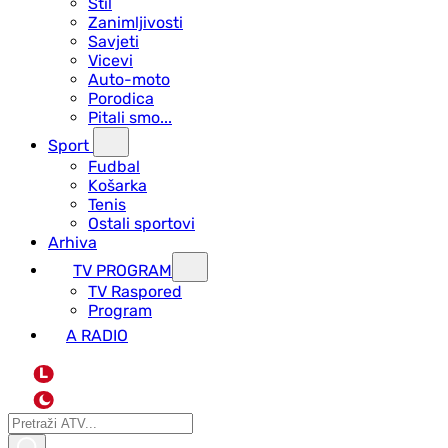
Stil
Zanimljivosti
Savjeti
Vicevi
Auto-moto
Porodica
Pitali smo...
Sport
Fudbal
Košarka
Tenis
Ostali sportovi
Arhiva
TV PROGRAM
ТV Raspored
Program
A RADIO
L