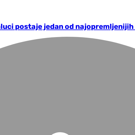
aluci postaje jedan od najopremljenijih