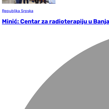
Republika Srpska
Minić: Centar za radioterapiju u Banj