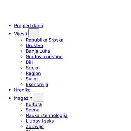
Pregled dana
Vijesti
Republika Srpska
Društvo
Banja Luka
Gradovi i opštine
BiH
Srbija
Region
Svijet
Ekonomija
Hronika
Magazin
Kultura
Scena
Nauka i tehnologija
Ljubav i seks
Zdravlje