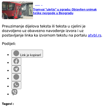
Srbija
Tramvaj "uletio" u zgradu: Objavljen snimak
teške nezgode u Beogradu
Preuzimanje dijelova teksta ili teksta u cjelini je
dozvoljeno uz obavezno navođenje izvora i uz
postavljanje linka ka izvornom tekstu na portalu
atvbl.rs
.
Podijeli:
Link je kopiran!
Tag
ovi
: