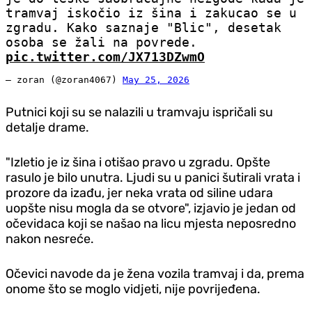
tramvaj iskočio iz šina i zakucao se u
zgradu. Kako saznaje "Blic", desetak
osoba se žali na povrede.
pic.twitter.com/JX713DZwmO
— zoran (@zoran4067)
May 25, 2026
Putnici koji su se nalazili u tramvaju ispričali su
detalje drame.
"Izletio je iz šina i otišao pravo u zgradu. Opšte
rasulo je bilo unutra. Ljudi su u panici šutirali vrata i
prozore da izađu, jer neka vrata od siline udara
uopšte nisu mogla da se otvore", izjavio je jedan od
očevidaca koji se našao na licu mjesta neposredno
nakon nesreće.
Očevici navode da je žena vozila tramvaj i da, prema
onome što se moglo vid‌jeti, nije povrijeđena.