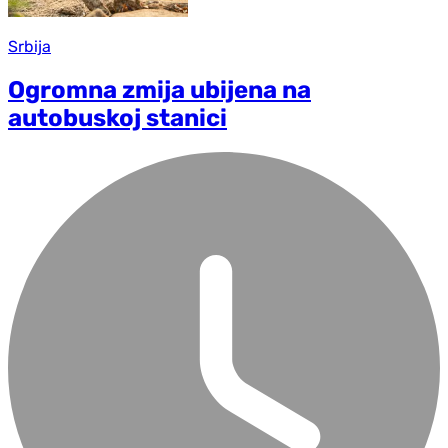
Srbija
Ogromna zmija ubijena na
autobuskoj stanici