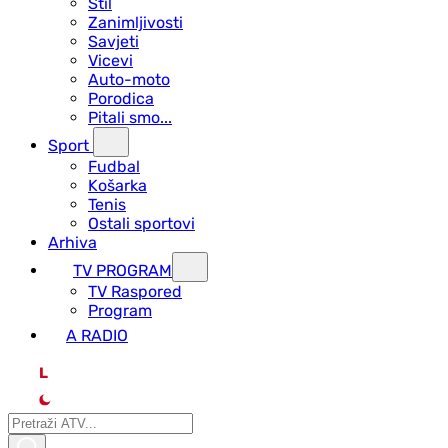
Stil
Zanimljivosti
Savjeti
Vicevi
Auto-moto
Porodica
Pitali smo...
Sport
Fudbal
Košarka
Tenis
Ostali sportovi
Arhiva
TV PROGRAM
ТV Raspored
Program
A RADIO
L