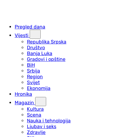
Pregled dana
Vijesti
Republika Srpska
Društvo
Banja Luka
Gradovi i opštine
BiH
Srbija
Region
Svijet
Ekonomija
Hronika
Magazin
Kultura
Scena
Nauka i tehnologija
Ljubav i seks
Zdravlje