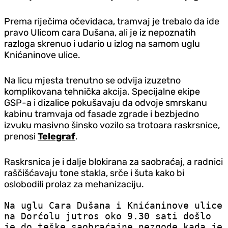
Prema riječima očevidaca, tramvaj je trebalo da ide
pravo Ulicom cara Dušana, ali je iz nepoznatih
razloga skrenuo i udario u izlog na samom uglu
Knićaninove ulice.
Na licu mjesta trenutno se odvija izuzetno
komplikovana tehnička akcija. Specijalne ekipe
GSP-a i dizalice pokušavaju da odvoje smrskanu
kabinu tramvaja od fasade zgrade i bezbjedno
izvuku masivno šinsko vozilo sa trotoara raskrsnice,
prenosi
Telegraf
.
Raskrsnica je i dalje blokirana za saobraćaj, a radnici
raščišćavaju tone stakla, srče i šuta kako bi
oslobodili prolaz za mehanizaciju.
Na uglu Cara Dušana i Knićaninove ulice
na Dorćolu jutros oko 9.30 sati došlo
je do teške saobraćajne nezgode kada je