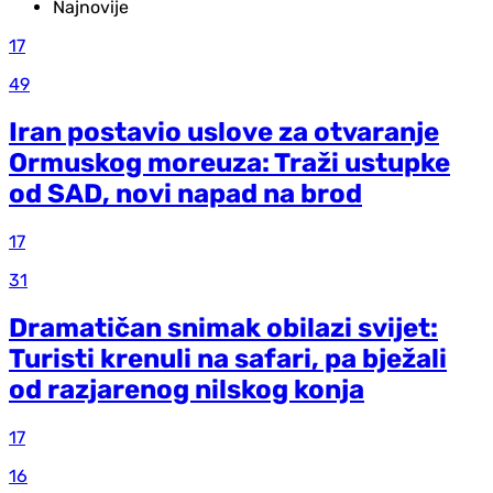
Najnovije
17
49
Iran postavio uslove za otvaranje
Ormuskog moreuza: Traži ustupke
od SAD, novi napad na brod
17
31
Dramatičan snimak obilazi svijet:
Turisti krenuli na safari, pa bježali
od razjarenog nilskog konja
17
16