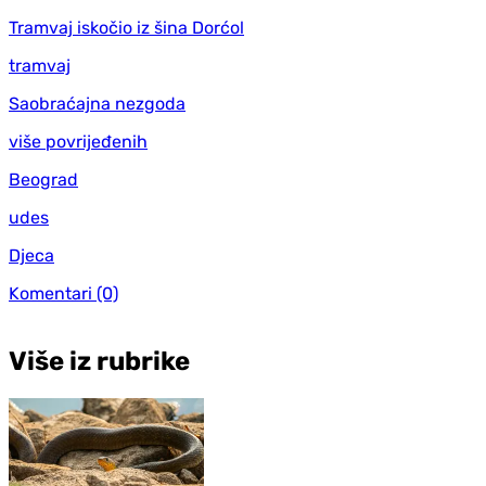
Tramvaj iskočio iz šina Dorćol
tramvaj
Saobraćajna nezgoda
više povrijeđenih
Beograd
udes
Djeca
Komentari
(0)
Više iz rubrike