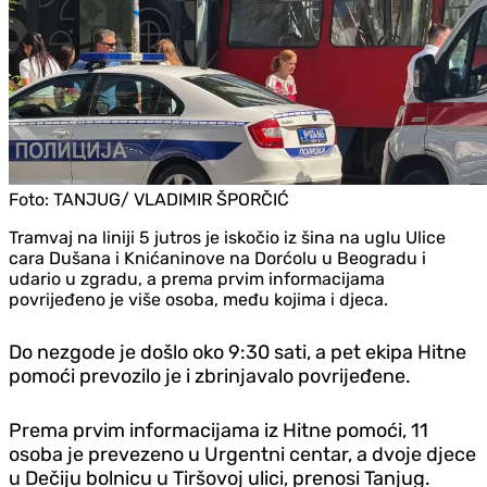
Foto:
TANJUG/ VLADIMIR ŠPORČIĆ
Tramvaj na liniji 5 jutros je iskočio iz šina na uglu Ulice
cara Dušana i Knićaninove na Dorćolu u Beogradu i
udario u zgradu, a prema prvim informacijama
povrijeđeno je više osoba, među kojima i d‌jeca.
Do nezgode je došlo oko 9:30 sati, a pet ekipa Hitne
pomoći prevozilo je i zbrinjavalo povrijeđene.
Prema prvim informacijama iz Hitne pomoći, 11
osoba je prevezeno u Urgentni centar, a dvoje d‌jece
u Dečiju bolnicu u Tiršovoj ulici, prenosi Tan‌jug.