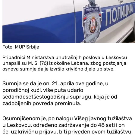
Foto:
MUP Srbije
Pripadnici Ministarstva unutrašnjih poslova u Leskovcu
uhapsili su M. S. (76) iz okoline Lebana, zbog postojanja
osnova sumnje da je izvršio krivično djelo ubistvo.
Sumnja se da je on, 21. aprila ove godine, u
porodičnoj kući, više puta udario
sedamdesetšestogodišnju suprugu, koja je od
zadobijenih povreda preminula.
Osumnjičenom je, po nalogu Višeg javnog tužilaštva
u Leskovcu, određeno zadržavanje do 48 sati i on
će, uz krivičnu prijavu, biti priveden ovom tužilaštvu,