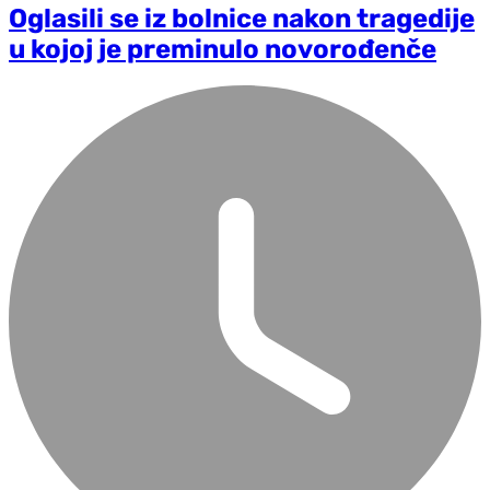
Oglasili se iz bolnice nakon tragedije
u kojoj je preminulo novorođenče