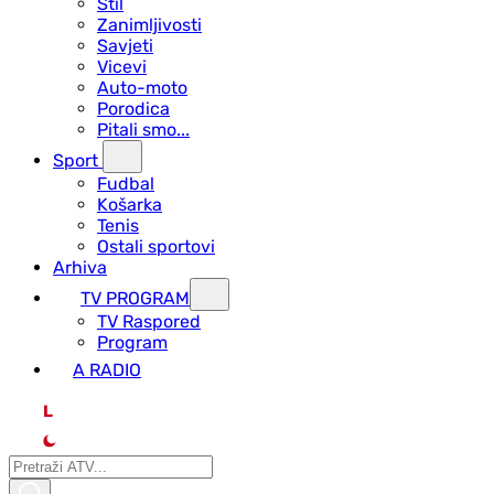
Stil
Zanimljivosti
Savjeti
Vicevi
Auto-moto
Porodica
Pitali smo...
Sport
Fudbal
Košarka
Tenis
Ostali sportovi
Arhiva
TV PROGRAM
ТV Raspored
Program
A RADIO
L