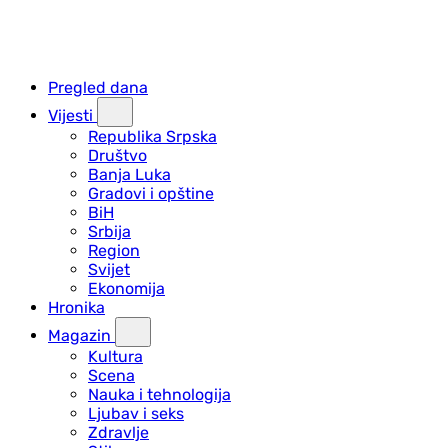
Pregled dana
Vijesti
Republika Srpska
Društvo
Banja Luka
Gradovi i opštine
BiH
Srbija
Region
Svijet
Ekonomija
Hronika
Magazin
Kultura
Scena
Nauka i tehnologija
Ljubav i seks
Zdravlje