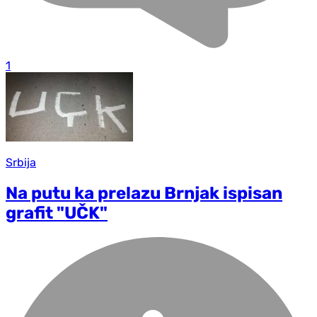
1
Srbija
Na putu ka prelazu Brnjak ispisan
grafit "UČK"