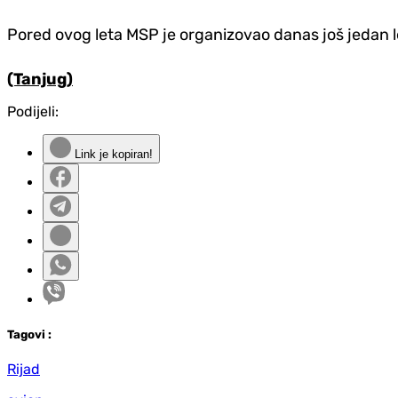
Pored ovog leta MSP je organizovao danas još jedan let
(Tanjug)
Podijeli:
Link je kopiran!
Tag
ovi
:
Rijad