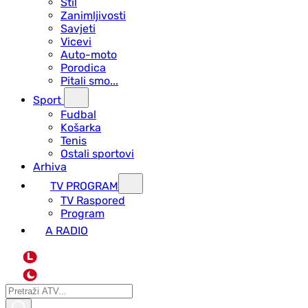
Stil
Zanimljivosti
Savjeti
Vicevi
Auto-moto
Porodica
Pitali smo...
Sport
Fudbal
Košarka
Tenis
Ostali sportovi
Arhiva
TV PROGRAM
ТV Raspored
Program
A RADIO
L