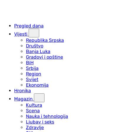
Pregled dana
Vijesti
Republika Srpska
Društvo
Banja Luka
Gradovi i opštine
BiH
Srbija
Region
Svijet
Ekonomija
Hronika
Magazin
Kultura
Scena
Nauka i tehnologija
Ljubav i seks
Zdravlje