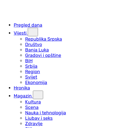
Pregled dana
Vijesti
Republika Srpska
Društvo
Banja Luka
Gradovi i opštine
BiH
Srbija
Region
Svijet
Ekonomija
Hronika
Magazin
Kultura
Scena
Nauka i tehnologija
Ljubav i seks
Zdravlje