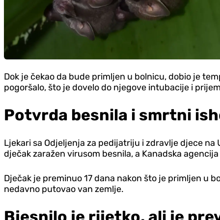
Dok je čekao da bude primljen u bolnicu, dobio je tem
pogoršalo, što je dovelo do njegove intubacije i prije
Potvrda besnila i smrtni is
Ljekari sa Odjeljenja za pedijatriju i zdravlje djece n
dječak zaražen virusom besnila, a Kanadska agencija za
Dječak je preminuo 17 dana nakon što je primljen u boln
nedavno putovao van zemlje.
Bjesnilo je rijetko, ali je pr