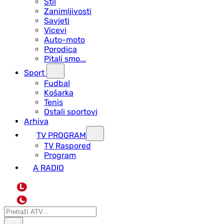
Stil
Zanimljivosti
Savjeti
Vicevi
Auto-moto
Porodica
Pitali smo...
Sport
Fudbal
Košarka
Tenis
Ostali sportovi
Arhiva
TV PROGRAM
ТV Raspored
Program
A RADIO
L