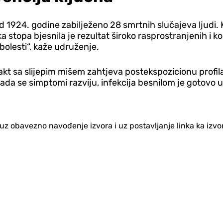
e od 1924. godine zabilježeno 28 smrtnih slučajeva lju
a stopa bjesnila je rezultat široko rasprostranjenih i 
olesti“, kaže udruženje.
takt sa slijepim mišem zahtjeva postekspozicionu profi
se simptomi razviju, infekcija besnilom je gotovo uvij
no uz obavezno navođenje izvora i uz postavljanje linka ka iz