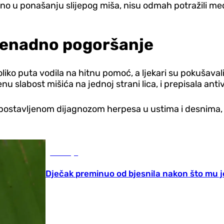
eobično u ponašanju slijepog miša, nisu odmah potražili 
znenadno pogoršanje
koliko puta vodila na hitnu pomoć, a ljekari su pokušav
slabost mišića na jednoj strani lica, i prepisala antiv
tpostavljenom dijagnozom herpesa u ustima i desnima, d
Zdravlje
Dječak preminuo od bjesnila nakon što mu je