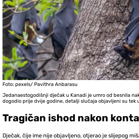
Foto:
pexels/ Pavithra Anbarasu
Jedanaestogodišnji dječak u Kanadi je umro od besnila nako
dogodio prije dvije godine, detalji slučaja objavljeni su te
Tragičan ishod nakon konta
Dječak, čije ime nije objavljeno, otjerao je slijepog mi