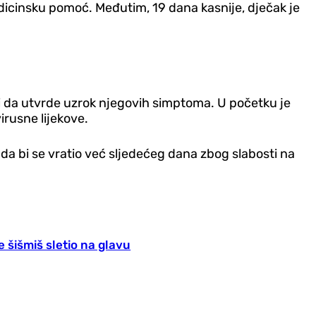
medicinsku pomoć. Međutim, 19 dana kasnije, dječak je
ali da utvrde uzrok njegovih simptoma. U početku je
irusne lijekove.
a bi se vratio već sljedećeg dana zbog slabosti na
 šišmiš sletio na glavu