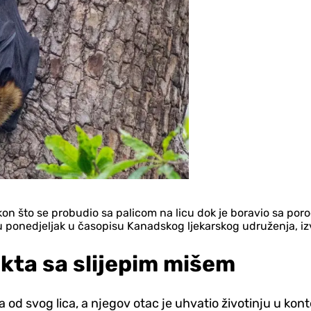
n što se probudio sa palicom na licu dok je boravio sa porod
k u ponedjeljak u časopisu Kanadskog ljekarskog udruženja, iz
kta sa slijepim mišem
ša od svog lica, a njegov otac je uhvatio životinju u kon