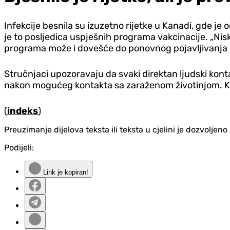
Infekcije besnila su izuzetno rijetke u Kanadi, gde j
je to posljedica uspješnih programa vakcinacije. „Nisk
programa može i dovešće do ponovnog pojavljivanja b
Stručnjaci upozoravaju da svaki direktan ljudski kon
nakon mogućeg kontakta sa zaraženom životinjom. Kada 
(
indeks
)
Preuzimanje dijelova teksta ili teksta u cjelini je dozvolje
Podijeli:
Link je kopiran!