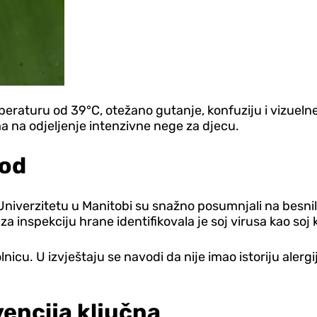
peraturu od 39°C, otežano gutanje, konfuziju i vizueln
ma na odjeljenje intenzivne nege za djecu.
hod
a Univerzitetu u Manitobi su snažno posumnjali na besnilo
 inspekciju hrane identifikovala je soj virusa kao soj k
icu. U izvještaju se navodi da nije imao istoriju alergij
evencija ključna