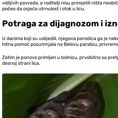
vidljivih povreda, a roditelji nisu primjetili ništa n
počeo da osjeća utrnulost i otok u licu.
Potraga za dijagnozom i i
U danima koji su uslijedili, njegova porodica ga je ne
hitna pomoć posumnjala na Belovu paralizu, privremenu 
Zatim je ponovo primljen u bolnicu, prvobitno sa pre
desnoj strani lica.