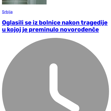
Srbija
Oglasili se iz bolnice nakon tragedije
u kojoj je preminulo novorođenče