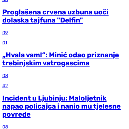
Proglašena crvena uzbuna uoči
dolaska tajfuna "Delfin"
09
01
„Hvala vam!“: Minić odao priznanje
trebinjskim vatrogascima
08
42
Incident u Ljubinju: Maloljetnik
napao policajca i nanio mu tjelesne
povrede
08