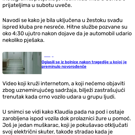
prijateljima u subotu uveče.
Navodi se kako je bila uključena u žestoku svađu
ispred kluba pre nesreće. Hitne službe pozvane su
oko 4:30 ujutro nakon dojave da je automobil udario
nekoliko pješaka.
Srbija
Oglasili se iz bolnice nakon tragedije u kojoj je
preminulo novorođenče
Video koji kruži internetom, a koji nećemo objaviti
zbog uznemirujućeg sadržaja, bilježi zastrašujući
trenutak kada crno vozilo udara u grupu ljudi.
U snimci se vidi kako Klaudia pada na pod i ostaje
zarobljena ispod vozila dok prolaznici žure u pomoć.
Još je jedan muškarac, koji je pokušavao otključati
svoj električni skuter, takođe stradao kada je