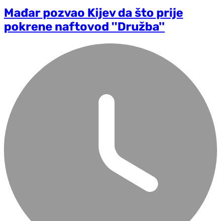
Mađar pozvao Kijev da što prije
pokrene naftovod ''Družba''