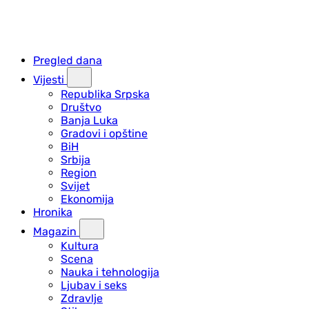
Pregled dana
Vijesti
Republika Srpska
Društvo
Banja Luka
Gradovi i opštine
BiH
Srbija
Region
Svijet
Ekonomija
Hronika
Magazin
Kultura
Scena
Nauka i tehnologija
Ljubav i seks
Zdravlje