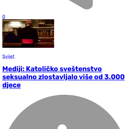
0
Svijet
Mediji: Katoličko sveštenstvo
seksualno zlostavljalo više od 3.000
djece