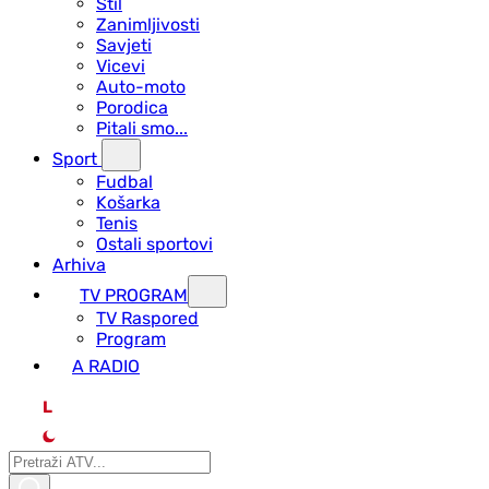
Stil
Zanimljivosti
Savjeti
Vicevi
Auto-moto
Porodica
Pitali smo...
Sport
Fudbal
Košarka
Tenis
Ostali sportovi
Arhiva
TV PROGRAM
ТV Raspored
Program
A RADIO
L