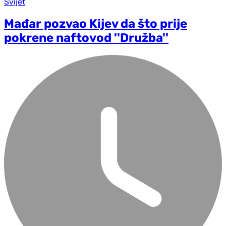
Svijet
Mađar pozvao Kijev da što prije
pokrene naftovod ''Družba''