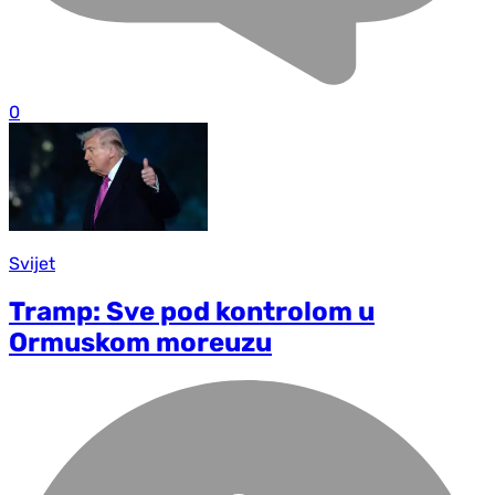
0
Svijet
Tramp: Sve pod kontrolom u
Ormuskom moreuzu