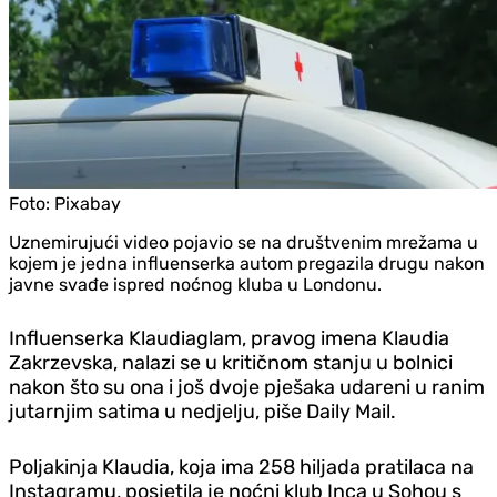
Foto:
Pixabay
Uznemirujući video pojavio se na društvenim mrežama u
kojem je jedna influenserka autom pregazila drugu nakon
javne svađe ispred noćnog kluba u Londonu.
Influenserka Klaudiaglam, pravog imena Klaudia
Zakrzevska, nalazi se u kritičnom stanju u bolnici
nakon što su ona i još dvoje pješaka udareni u ranim
jutarnjim satima u ned‌jelju, piše Daily Mail.
Poljakinja Klaudia, koja ima 258 hiljada pratilaca na
Instagramu, posjetila je noćni klub Inca u Sohou s