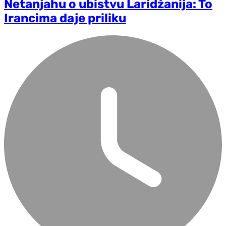
Netanjahu o ubistvu Laridžanija: To
Irancima daje priliku