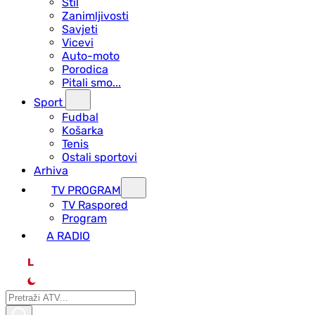
Stil
Zanimljivosti
Savjeti
Vicevi
Auto-moto
Porodica
Pitali smo...
Sport
Fudbal
Košarka
Tenis
Ostali sportovi
Arhiva
TV PROGRAM
ТV Raspored
Program
A RADIO
L