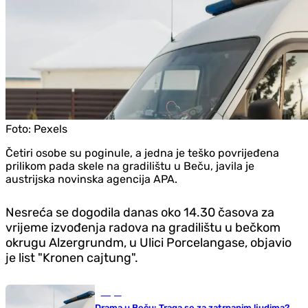
Foto:
Pexels
Četiri osobe su poginule, a jedna je teško povrijeđena
prilikom pada skele na gradilištu u Beču, javila je
austrijska novinska agencija APA.
Nesreća se dogodila danas oko 14.30 časova za
vrijeme izvođenja radova na gradilištu u bečkom
okrugu Alzergrundm, u Ulici Porcelangase, objavio
je list "Kronen cajtung".
Svijet
Drama u Beču: Traga se za zatrpanim ljudima?