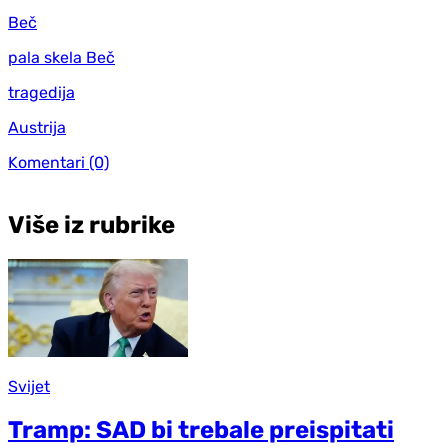
Beč
pala skela Beč
tragedija
Austrija
Komentari
(0)
Više iz rubrike
Svijet
Tramp: SAD bi trebale preispitati