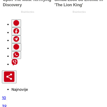
Najnovije
10
39