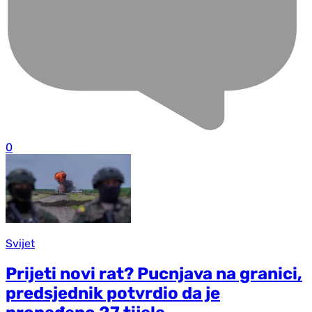
0
Svijet
Prijeti novi rat? Pucnjava na granici,
predsjednik potvrdio da je