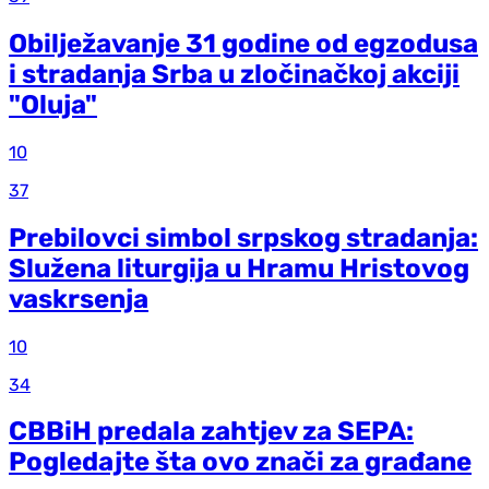
Obilježavanje 31 godine od egzodusa
i stradanja Srba u zločinačkoj akciji
"Oluja"
10
37
Prebilovci simbol srpskog stradanja:
Služena liturgija u Hramu Hristovog
vaskrsenja
10
34
CBBiH predala zahtjev za SEPA:
Pogledajte šta ovo znači za građane