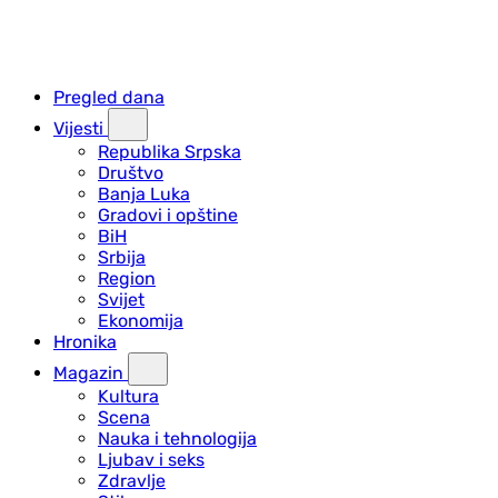
Pregled dana
Vijesti
Republika Srpska
Društvo
Banja Luka
Gradovi i opštine
BiH
Srbija
Region
Svijet
Ekonomija
Hronika
Magazin
Kultura
Scena
Nauka i tehnologija
Ljubav i seks
Zdravlje