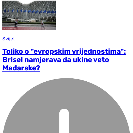
Svijet
Toliko o "evropskim vrijednostima":
Brisel namjerava da ukine veto
Mađarske?