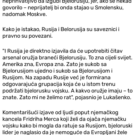
neprihvatljivo da izgubi Bjelorusiju, jer, ako se nekad
govorilo – neprijatelj bi onda stajao u Smolensku,
nadomak Moskve.
Kako je istakao, Rusija i Belorusija su saveznici i
pravno su povezani.
"I Rusija je direktno izjavila da će upotrebiti čitav
arsenal oružja braneći Bjelorusiju. To zna cijeli svijet.
Amerika zna, Evropa zna. Zato je sukob sa
Bjelorusijom ujedno i sukob sa Bjelorusijom i
Rusijom. Na zapadu Rusije već je formirana
odgovarajuća grupacija koja će u istom trenu
podržati bjelorusku vojsku. A kakvo oružje imaju – to
znate. Zato mi ne želimo rat", pojasnio je Lukašenko.
Komentarišući izjave od ljudi poput njemačkog
kancela Fridriha Merca koji želi da ojača njemačku
vojsku kako bi mogla da ratuje sa Rusijom, bjeloruski
lider je naglasio da je nemoguće da Evropljani žele