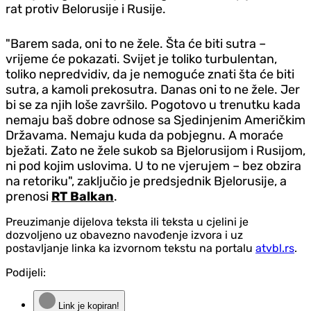
rat protiv Belorusije i Rusije.
"Barem sada, oni to ne žele. Šta će biti sutra –
vrijeme će pokazati. Svijet je toliko turbulentan,
toliko nepredvidiv, da je nemoguće znati šta će biti
sutra, a kamoli prekosutra. Danas oni to ne žele. Jer
bi se za njih loše završilo. Pogotovo u trenutku kada
nemaju baš dobre odnose sa Sjedinjenim Američkim
Državama. Nemaju kuda da pobjegnu. A moraće
bježati. Zato ne žele sukob sa Bjelorusijom i Rusijom,
ni pod kojim uslovima. U to ne vjerujem – bez obzira
na retoriku", zaključio je predsjednik Bjelorusije, a
prenosi
RT Balkan
.
Preuzimanje dijelova teksta ili teksta u cjelini je
dozvoljeno uz obavezno navođenje izvora i uz
postavljanje linka ka izvornom tekstu na portalu
atvbl.rs
.
Podijeli:
Link je kopiran!