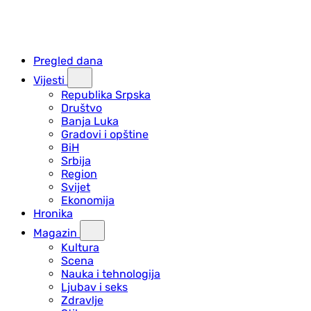
Pregled dana
Vijesti
Republika Srpska
Društvo
Banja Luka
Gradovi i opštine
BiH
Srbija
Region
Svijet
Ekonomija
Hronika
Magazin
Kultura
Scena
Nauka i tehnologija
Ljubav i seks
Zdravlje