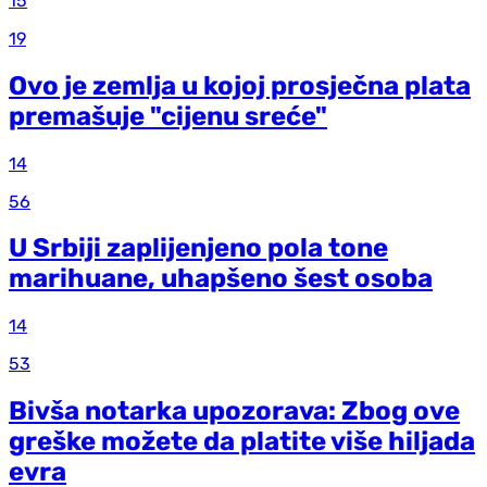
15
19
Ovo je zemlja u kojoj prosječna plata
premašuje "cijenu sreće"
14
56
U Srbiji zaplijenjeno pola tone
marihuane, uhapšeno šest osoba
14
53
Bivša notarka upozorava: Zbog ove
greške možete da platite više hiljada
evra