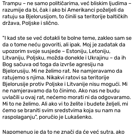
Trampu – ne samo političarima, već bliskim ljudima –
razumije da bi, čak i ako bi Amerikanci poželjeli da
ratuju sa Bjelorusijom, to činili sa teritorije baltičkih
država, Poljske i slično.
"I kad ste se već dotakli te bolne teme, zakleo sam se
da o tome neću govoriti, ali ipak. Moj je zadatak da
upozorim svoje susjede – Estoniju, Letoniju,
Litvaniju, Poljsku, možda donekle i Ukrajinu – da ih
Bog sačuva od toga da izvrše agresiju na
Bjelorusiju. Mi ne želimo rat. Ne namjeravamo da
ratujemo s njima. Nikakvi ratovi sa teritorije
Bjelorusije protiv Poljske i Litvanije nisu mogući. Mi
ne namjeravamo da to činimo. Ako nas ne budu
uvlačili u ovaj rat, nećemo morati ni da odgovaramo.
Mi to ne želimo. Ali ako vi to želite i budete željeli, mi
ćemo se braniti svim sredstvima koja su nam na
raspolaganju", poručio je Lukašenko.
Napomenuo je da to ne znači da će već sutra, ako