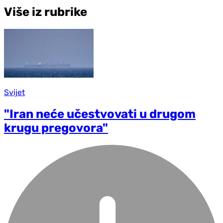
Više iz rubrike
Svijet
"Iran neće učestvovati u drugom
krugu pregovora"