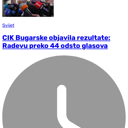
Svijet
CIK Bugarske objavila rezultate:
Radevu preko 44 odsto glasova