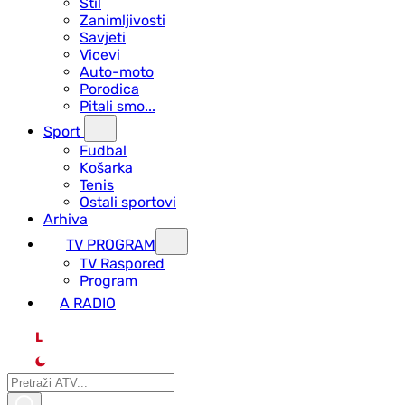
Stil
Zanimljivosti
Savjeti
Vicevi
Auto-moto
Porodica
Pitali smo...
Sport
Fudbal
Košarka
Tenis
Ostali sportovi
Arhiva
TV PROGRAM
ТV Raspored
Program
A RADIO
L