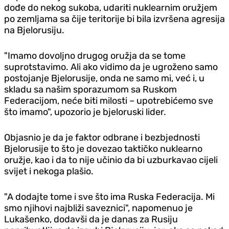
dođe do nekog sukoba, udariti nuklearnim oružjem
po zemljama sa čije teritorije bi bila izvršena agresija
na Bjelorusiju.
"Imamo dovoljno drugog oružja da se tome
suprotstavimo. Ali ako vidimo da je ugroženo samo
postojanje Bjelorusije, onda ne samo mi, već i, u
skladu sa našim sporazumom sa Ruskom
Federacijom, neće biti milosti – upotrebićemo sve
što imamo", upozorio je bjeloruski lider.
Objasnio je da je faktor odbrane i bezbjednosti
Bjelorusije to što je dovezao taktičko nuklearno
oružje, kao i da to nije učinio da bi uzburkavao cijeli
svijet i nekoga plašio.
"A dodajte tome i sve što ima Ruska Federacija. Mi
smo njihovi najbliži saveznici", napomenuo je
Lukašenko, dodavši da je danas za Rusiju