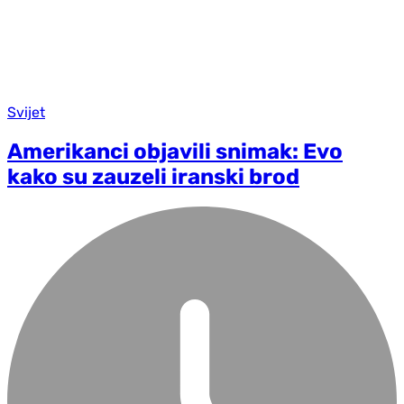
Svijet
Amerikanci objavili snimak: Evo
kako su zauzeli iranski brod