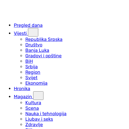
Pregled dana
Vijesti
Republika Srpska
Društvo
Banja Luka
Gradovi i opštine
BiH
Srbija
Region
Svijet
Ekonomija
Hronika
Magazin
Kultura
Scena
Nauka i tehnologija
Ljubav i seks
Zdravlje