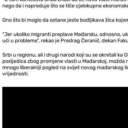
nego da i napreduje što se tiče cjelokupne ekonomske s
Ono što bi moglo da ostane jeste bodljikava žica koj
"Jer ukoliko migranti preplave Mađarsku, odnosno, u
ući u probleme", rekao je Predrag Ćeranić, dekan Fa
Srbi u regionu, ali i drugi narodi koji su se okretali 
posljedica zbog promjene vlasti u Mađarskoj, možda na
mnogo liberalniji pogled na svijet novog mađarskog lide
vrijednosti.