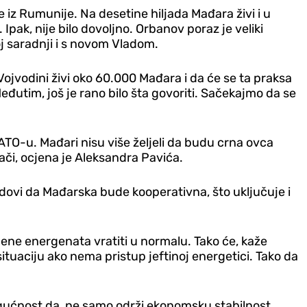
e iz Rumunije. Na desetine hiljada Mađara živi i u
Ipak, nije bilo dovoljno. Orbanov poraz je veliki
oj saradnji i s novom Vladom.
ojvodini živi oko 60.000 Mađara i da će se ta praksa
Međutim, još je rano bilo šta govoriti. Sačekajmo da se
 NATO-u. Mađari nisu više željeli da budu crna ovca
nači, ocjena je Aleksandra Pavića.
ondovi da Mađarska bude kooperativna, što uključuje i
jene energenata vratiti u normalu. Tako će, kaže
tuaciju ako nema pristup jeftinoj energetici. Tako da
gućnost da, ne samo održi ekonomsku stabilnost,