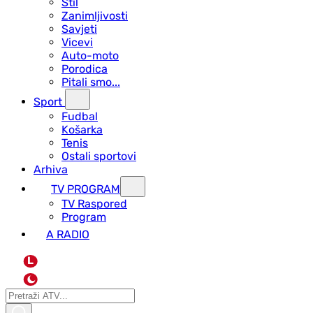
Stil
Zanimljivosti
Savjeti
Vicevi
Auto-moto
Porodica
Pitali smo...
Sport
Fudbal
Košarka
Tenis
Ostali sportovi
Arhiva
TV PROGRAM
ТV Raspored
Program
A RADIO
L