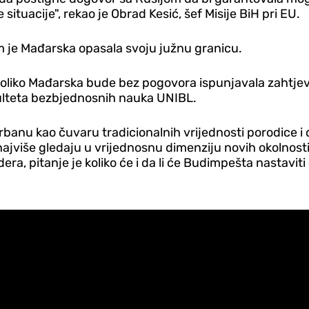
ituacije", rekao je Obrad Kesić, šef Misije BiH pri EU.
om je Mađarska opasala svoju južnu granicu.
koliko Mađarska bude bez pogovora ispunjavala zahtje
kulteta bezbjednosnih nauka UNIBL.
ka Orbanu kao čuvaru tradicionalnih vrijednosti porodice 
jviše gledaju u vrijednosnu dimenziju novih okolnosti.
ra, pitanje je koliko će i da li će Budimpešta nastaviti 