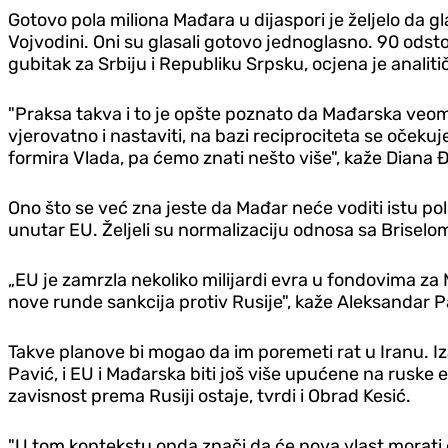
Gotovo pola miliona Mađara u dijaspori je željelo da gl
Vojvodini. Oni su glasali gotovo jednoglasno. 90 odsto p
gubitak za Srbiju i Republiku Srpsku, ocjena je anali
"Praksa takva i to je opšte poznato da Mađarska veoma
vjerovatno i nastaviti, na bazi reciprociteta se očekuj
formira Vlada, pa ćemo znati nešto više", kaže Diana 
Ono što se već zna jeste da Mađar neće voditi istu poli
unutar EU. Željeli su normalizaciju odnosa sa Briselom,
„EU je zamrzla nekoliko milijardi evra u fondovima za 
nove runde sankcija protiv Rusije", kaže Aleksandar Pa
Takve planove bi mogao da im poremeti rat u Iranu. Iz
Pavić, i EU i Mađarska biti još više upućene na rusk
zavisnost prema Rusiji ostaje, tvrdi i Obrad Kesić.
"U tom kontekstu onda znači da će nova vlast morati