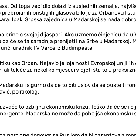
asa. Od toga veći dio dolazi iz susjednih zemalja, najviš
rebrojanih pristiglih glasova bilo je za Orbanovu listu. 
tičara. Ipak, Srpska zajednica u Mađarskoj se nada dobr
 brine o svojoj dijaspori. Ako uzmemo činjenicu da u V
e da će se ta saradnja prenijeti i na Srbe u Mađarskoj. 
Đurić, urednik TV Varoš iz Budimpešte
tiku kao Orban. Najavio je lojalnost i Evropskoj uniji i
 ali tek će za nekoliko mjeseci vidjeti šta to u praksi z
Mađarsku i sigurno da će to biti uslov da se puste ti f
vić, politikolog.
azvaće to ozbiljnu ekonomsku krizu. Teško da će se i ci
e energente. Mađarska ne može da poboljša ekonomsku si
 da postigne dogovor sa Rusijom da bi garantovala mo