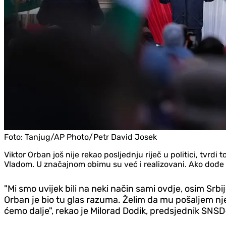
Foto:
Tanjug/AP Photo/Petr David Josek
Viktor Orban još nije rekao posljednju riječ u politici, tv
Vladom. U značajnom obimu su već i realizovani. Ako dođe 
"Mi smo uvijek bili na neki način sami ovdje, osim Srbij
Orban je bio tu glas razuma. Želim da mu pošaljem nje
ćemo dalje", rekao je Milorad Dodik, predsjednik SNSD