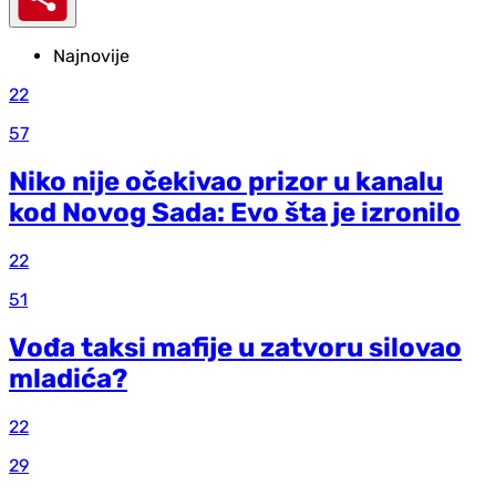
Najnovije
22
57
Niko nije očekivao prizor u kanalu
kod Novog Sada: Evo šta je izronilo
22
51
Vođa taksi mafije u zatvoru silovao
mladića?
22
29