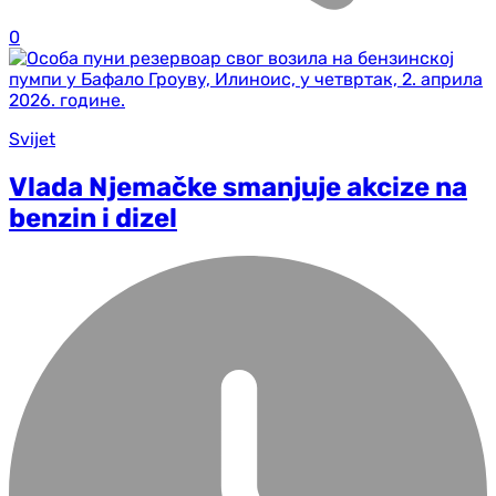
0
Svijet
Vlada Njemačke smanjuje akcize na
benzin i dizel