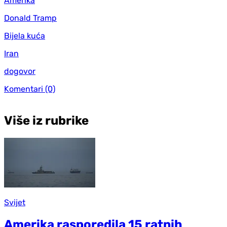
Amerika
Donald Tramp
Bijela kuća
Iran
dogovor
Komentari
(0)
Više iz rubrike
Svijet
Amerika rasporedila 15 ratnih