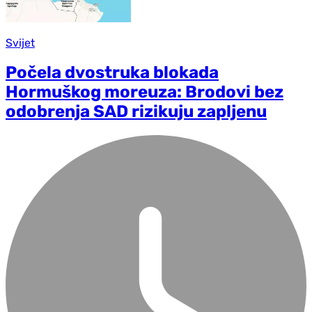
Svijet
Počela dvostruka blokada
Hormuškog moreuza: Brodovi bez
odobrenja SAD rizikuju zapljenu