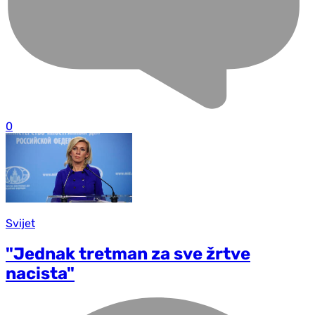
0
Svijet
"Jednak tretman za sve žrtve
nacista"