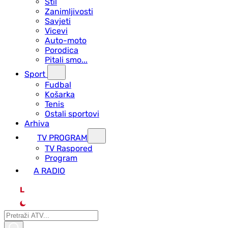
Stil
Zanimljivosti
Savjeti
Vicevi
Auto-moto
Porodica
Pitali smo...
Sport
Fudbal
Košarka
Tenis
Ostali sportovi
Arhiva
TV PROGRAM
ТV Raspored
Program
A RADIO
L