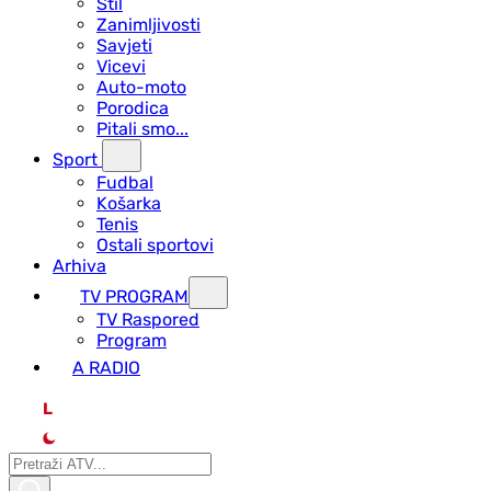
Stil
Zanimljivosti
Savjeti
Vicevi
Auto-moto
Porodica
Pitali smo...
Sport
Fudbal
Košarka
Tenis
Ostali sportovi
Arhiva
TV PROGRAM
ТV Raspored
Program
A RADIO
L