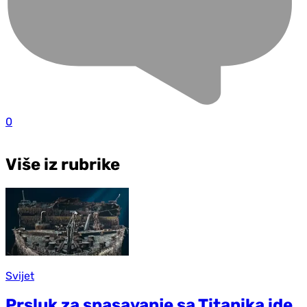
0
Više iz rubrike
Svijet
Prsluk za spasavanje sa Titanika ide