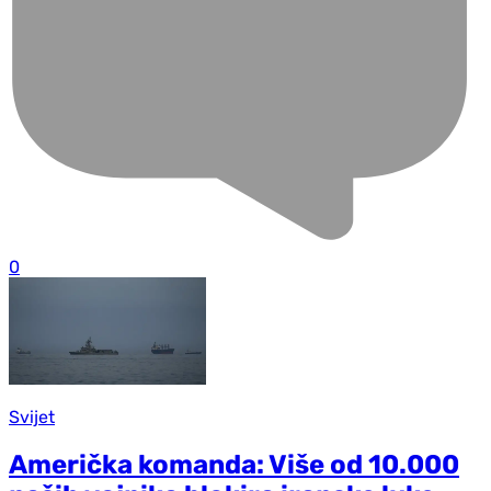
0
Svijet
Američka komanda: Više od 10.000