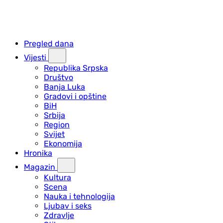
Pregled dana
Vijesti
Republika Srpska
Društvo
Banja Luka
Gradovi i opštine
BiH
Srbija
Region
Svijet
Ekonomija
Hronika
Magazin
Kultura
Scena
Nauka i tehnologija
Ljubav i seks
Zdravlje