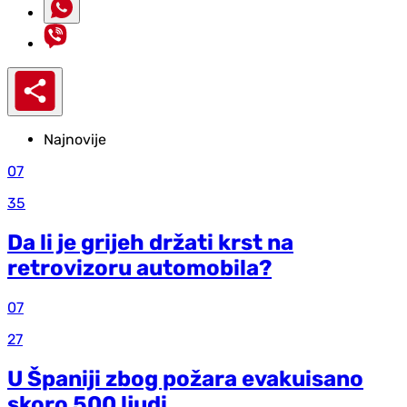
Najnovije
07
35
Da li je grijeh držati krst na
retrovizoru automobila?
07
27
U Španiji zbog požara evakuisano
skoro 500 ljudi