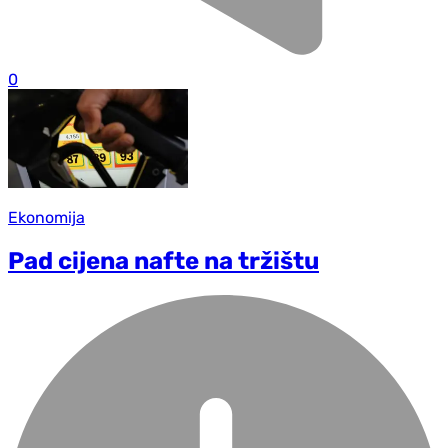
0
Ekonomija
Pad cijena nafte na tržištu