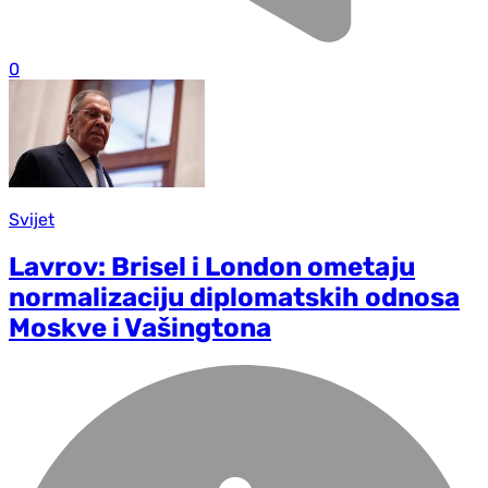
0
Svijet
Lavrov: Brisel i London ometaju
normalizaciju diplomatskih odnosa
Moskve i Vašingtona