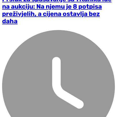
na aukciju: Na njemu je 8 potpisa
preživjelih, a cijena ostavlja bez
daha