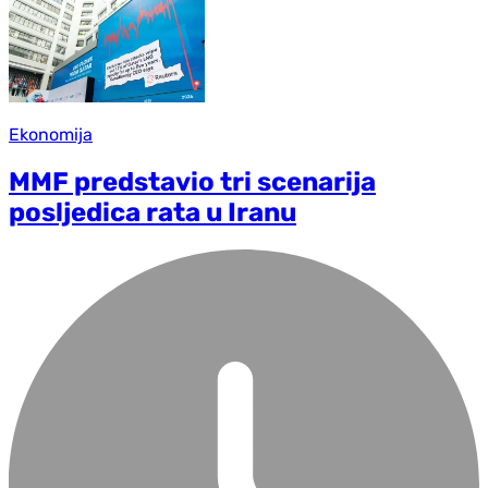
Ekonomija
MMF predstavio tri scenarija
posljedica rata u Iranu