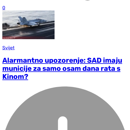
0
Svijet
Alarmantno upozorenje: SAD imaju
municije za samo osam dana rata s
Kinom?