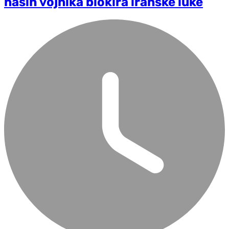
naših vojnika blokira iranske luke