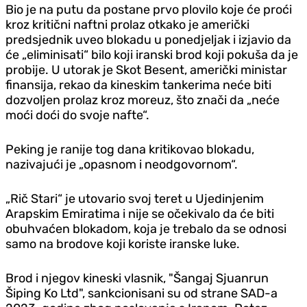
Bio je na putu da postane prvo plovilo koje će proći
kroz kritični naftni prolaz otkako je američki
predsjednik uveo blokadu u ponedjeljak i izjavio da
će „eliminisati“ bilo koji iranski brod koji pokuša da je
probije. U utorak je Skot Besent, američki ministar
finansija, rekao da kineskim tankerima neće biti
dozvoljen prolaz kroz moreuz, što znači da „neće
moći doći do svoje nafte“.
Peking je ranije tog dana kritikovao blokadu,
nazivajući je „opasnom i neodgovornom“.
„Rič Stari“ je utovario svoj teret u Ujedinjenim
Arapskim Emiratima i nije se očekivalo da će biti
obuhvaćen blokadom, koja je trebalo da se odnosi
samo na brodove koji koriste iranske luke.
Brod i njegov kineski vlasnik, "Šangaj Sjuanrun
Šiping Ko Ltd", sankcionisani su od strane SAD-a