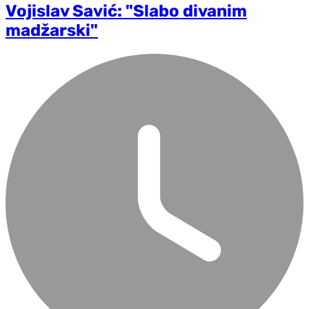
Vojislav Savić: "Slabo divanim
madžarski"