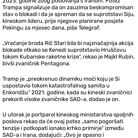
2023. godine zbog poslovanja s Iranom. Potez
Trampa signalizuje da on zauzima beskompromisan
stav o blokadi i da je spreman da se suprotstavi Siju,
kineskom lideru, prije njegove planirane posjete
Pekingu za mjesec dana, piše Telegraf.
„Vraćanje broda Rič Stari bila bi najznačajnija akcija
blokade otkako se Kenedi suprotstavio Hruščovu
tokom Kubanske raketne krize“, rekao je Majkl Rubin,
bivši zvaničnik Pentagona.
Tramp je „preokrenuo dinamiku moći koju je Si
uspostavio tokom katastrofalnog samita u
Enkoridžu“ 2021. godine, kada su kineski zvaničnici
prekorili visoke zvaničnike SAD-a, dodao je on.
U utorak je portparol kineskog ministarstva spoljnih
poslova rekao da će ovaj potez „samo pogoršati
tenzije i potkopati ionako krhko primirje“ između
SAD-a i Irana, dodajući: „Ovo je opasno i