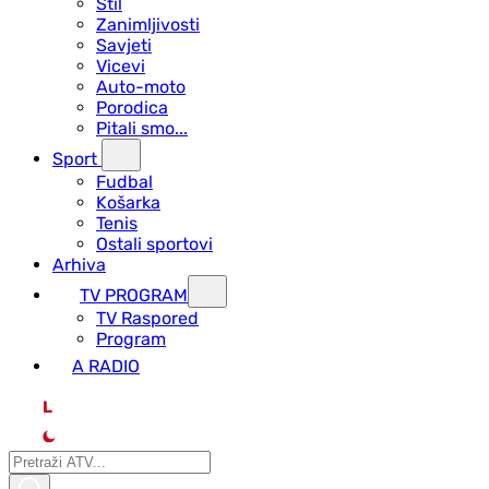
Stil
Zanimljivosti
Savjeti
Vicevi
Auto-moto
Porodica
Pitali smo...
Sport
Fudbal
Košarka
Tenis
Ostali sportovi
Arhiva
TV PROGRAM
ТV Raspored
Program
A RADIO
L