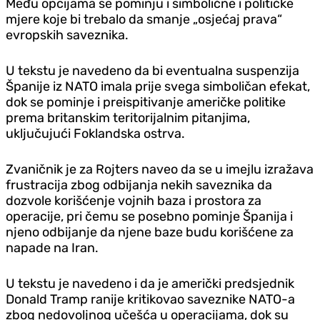
Među opcijama se pominju i simbolične i političke
mjere koje bi trebalo da smanje „osjećaj prava“
evropskih saveznika.
U tekstu je navedeno da bi eventualna suspenzija
Španije iz NATO imala prije svega simboličan efekat,
dok se pominje i preispitivanje američke politike
prema britanskim teritorijalnim pitanjima,
uključujući Foklandska ostrva.
Zvaničnik je za Rojters naveo da se u imejlu izražava
frustracija zbog odbijanja nekih saveznika da
dozvole korišćenje vojnih baza i prostora za
operacije, pri čemu se posebno pominje Španija i
njeno odbijanje da njene baze budu korišćene za
napade na Iran.
U tekstu je navedeno i da je američki predsjednik
Donald Tramp ranije kritikovao saveznike NATO-a
zbog nedovoljnog učešća u operacijama, dok su