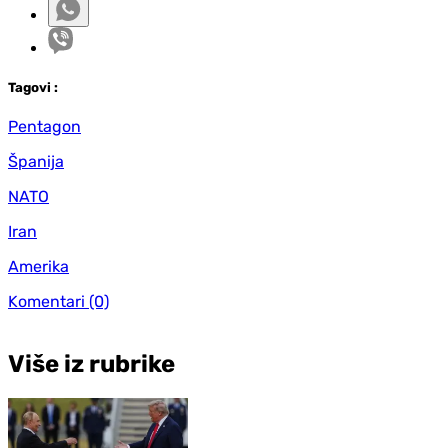
Tag
ovi
:
Pentagon
Španija
NATO
Iran
Amerika
Komentari
(0)
Više iz rubrike