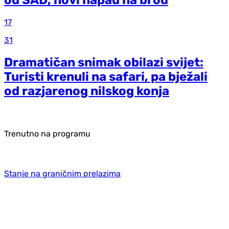
od SAD, novi napad na brod
17
31
Dramatičan snimak obilazi svijet:
Turisti krenuli na safari, pa bježali
od razjarenog nilskog konja
Trenutno na programu
Stanje na graničnim prelazima