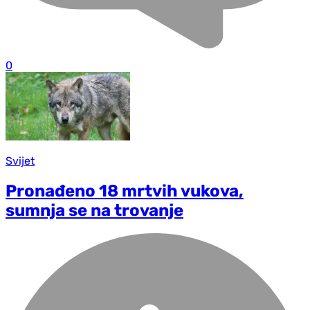
0
Svijet
Pronađeno 18 mrtvih vukova,
sumnja se na trovanje