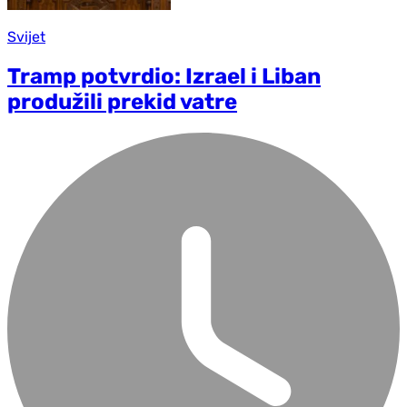
Svijet
Tramp potvrdio: Izrael i Liban
produžili prekid vatre