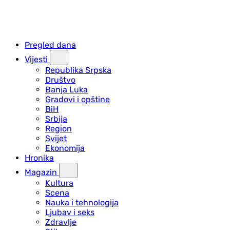
Pregled dana
Vijesti
Republika Srpska
Društvo
Banja Luka
Gradovi i opštine
BiH
Srbija
Region
Svijet
Ekonomija
Hronika
Magazin
Kultura
Scena
Nauka i tehnologija
Ljubav i seks
Zdravlje