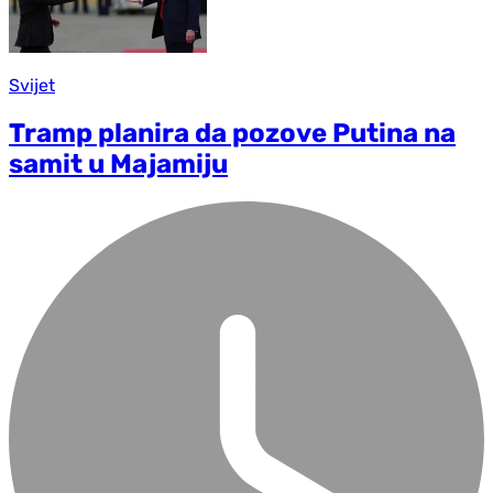
Svijet
Tramp planira da pozove Putina na
samit u Majamiju