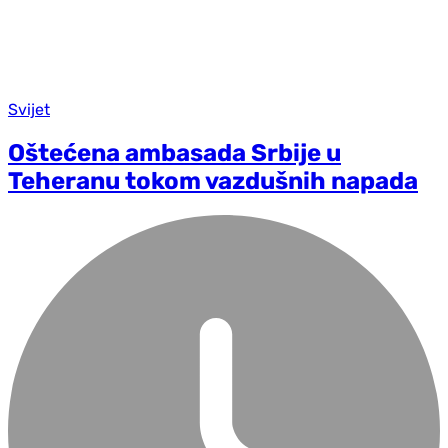
Svijet
Oštećena ambasada Srbije u
Teheranu tokom vazdušnih napada