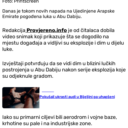
Foto:
Printscreen
Danas je tokom novih napada na Ujedinjene Arapske
Emirate pogođena luka u Abu Dabiju.
Redakcija
Provjereno.info
je od čitalaca dobila
video snimak koji prikazuje šta se dogodilo na
mjestu događaja a vidljivi su eksplozije i dim u dijelu
luke.
Izvještaji potvrđuju da se vidi dim u blizini lučkih
postrojenja u Abu Dabiju nakon serije eksplozija koje
su odjeknule gradom.
Hronika
Pokušali ukrasti audi u Bijeljini pa uhapšeni
Iako su primarni ciljevi bili aerodrom i vojne baze,
krhotine su pale i na industrijske zone.