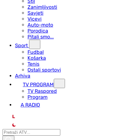
Stil
Zanimljivosti
Savjeti
Vicevi
Auto-moto
Porodica
Pitali smo...
Sport
Fudbal
Košarka
Tenis
Ostali sportovi
Arhiva
TV PROGRAM
ТV Raspored
Program
A RADIO
L