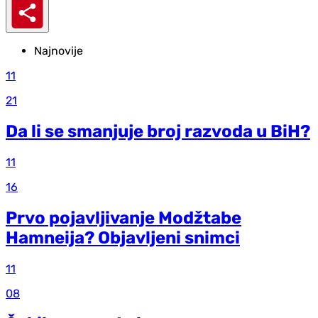
Najnovije
11
21
Da li se smanjuje broj razvoda u BiH?
11
16
Prvo pojavljivanje Modžtabe
Hamneija? Objavljeni snimci
11
08