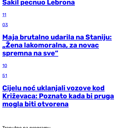
Šakil pecnuo Lebrona
11
03
Maja brutalno udarila na Staniju:
„Žena lakomoralna, za novac
spremna na sve“
10
51
Cijelu noć uklanjali vozove kod
Križevaca: Poznato kada bi pruga
mogla biti otvorena
Trenutno na programu