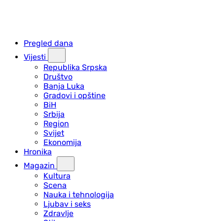
Pregled dana
Vijesti
Republika Srpska
Društvo
Banja Luka
Gradovi i opštine
BiH
Srbija
Region
Svijet
Ekonomija
Hronika
Magazin
Kultura
Scena
Nauka i tehnologija
Ljubav i seks
Zdravlje