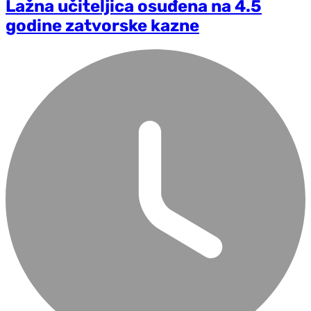
Lažna učiteljica osuđena na 4.5
godine zatvorske kazne