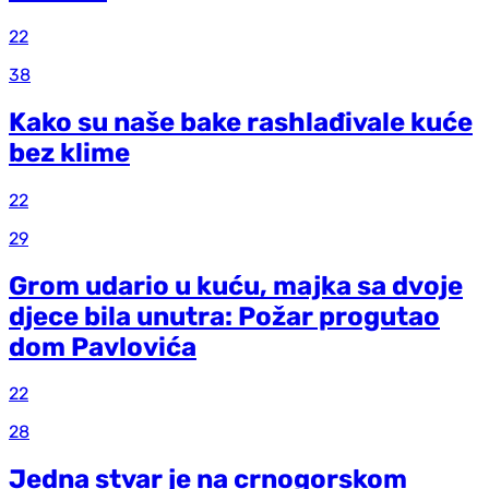
22
38
Kako su naše bake rashlađivale kuće
bez klime
22
29
Grom udario u kuću, majka sa dvoje
djece bila unutra: Požar progutao
dom Pavlovića
22
28
Jedna stvar je na crnogorskom