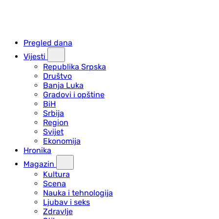
Pregled dana
Vijesti
Republika Srpska
Društvo
Banja Luka
Gradovi i opštine
BiH
Srbija
Region
Svijet
Ekonomija
Hronika
Magazin
Kultura
Scena
Nauka i tehnologija
Ljubav i seks
Zdravlje