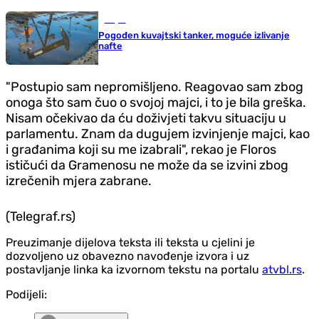
Svijet
Pogođen kuvajtski tanker, moguće izlivanje
nafte
"Postupio sam nepromišljeno. Reagovao sam zbog
onoga što sam čuo o svojoj majci, i to je bila greška.
Nisam očekivao da ću doživjeti takvu situaciju u
parlamentu. Znam da dugujem izvinjenje majci, kao
i građanima koji su me izabrali", rekao je Floros
ističući da Gramenosu ne može da se izvini zbog
izrečenih mjera zabrane.
(Telegraf.rs)
Preuzimanje dijelova teksta ili teksta u cjelini je
dozvoljeno uz obavezno navođenje izvora i uz
postavljanje linka ka izvornom tekstu na portalu
atvbl.rs
.
Podijeli: