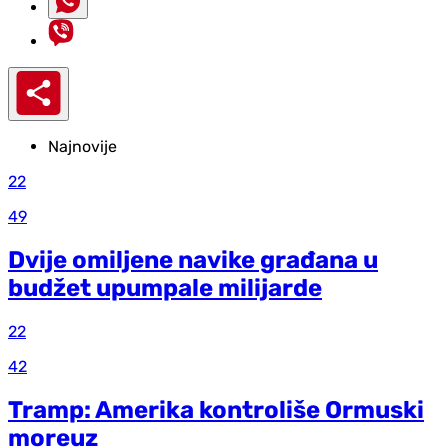
Najnovije
22
49
Dvije omiljene navike građana u
budžet upumpale milijarde
22
42
Tramp: Amerika kontroliše Ormuski
moreuz