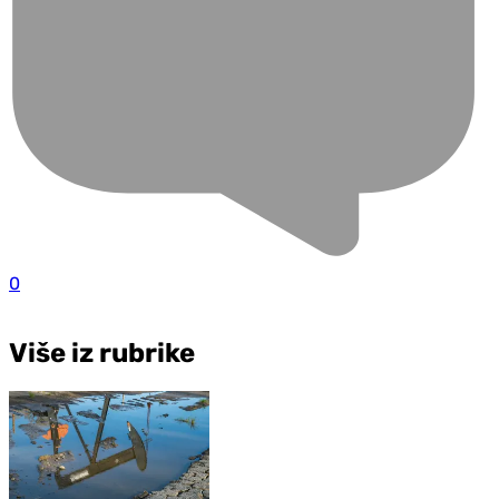
0
Više iz rubrike