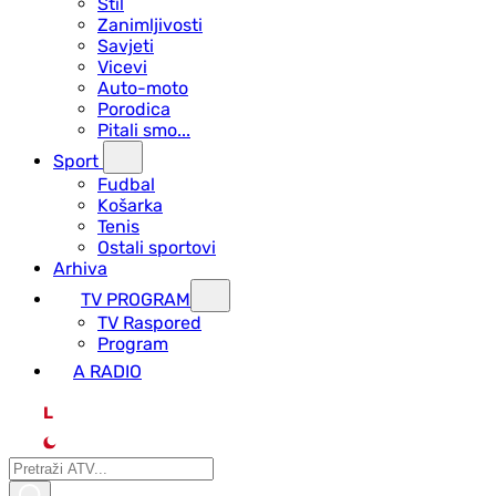
Stil
Zanimljivosti
Savjeti
Vicevi
Auto-moto
Porodica
Pitali smo...
Sport
Fudbal
Košarka
Tenis
Ostali sportovi
Arhiva
TV PROGRAM
ТV Raspored
Program
A RADIO
L