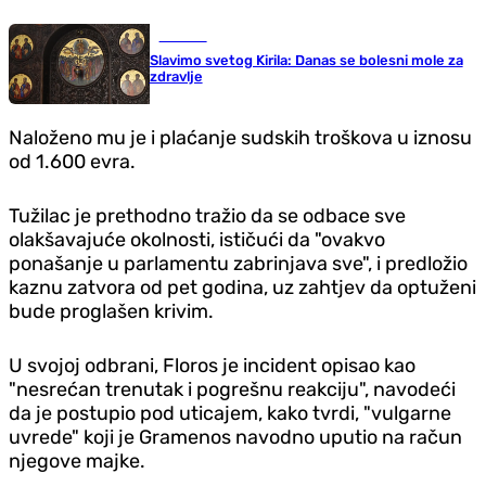
Društvo
Slavimo svetog Kirila: Danas se bolesni mole za
zdravlje
Naloženo mu je i plaćanje sudskih troškova u iznosu
od 1.600 evra.
Tužilac je prethodno tražio da se odbace sve
olakšavajuće okolnosti, ističući da "ovakvo
ponašanje u parlamentu zabrinjava sve", i predložio
kaznu zatvora od pet godina, uz zahtjev da optuženi
bude proglašen krivim.
U svojoj odbrani, Floros je incident opisao kao
"nesrećan trenutak i pogrešnu reakciju", navodeći
da je postupio pod uticajem, kako tvrdi, "vulgarne
uvrede" koji je Gramenos navodno uputio na račun
njegove majke.