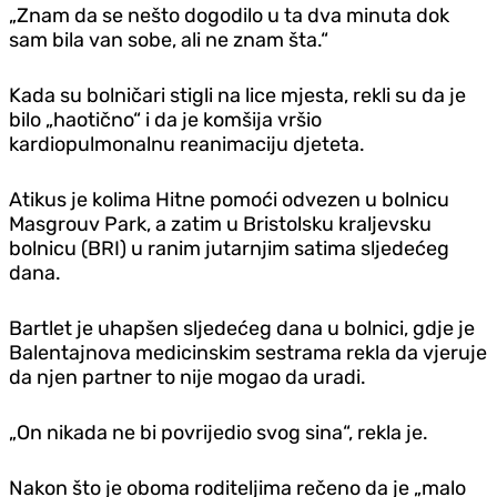
„Znam da se nešto dogodilo u ta dva minuta dok
sam bila van sobe, ali ne znam šta.“
Kada su bolničari stigli na lice mjesta, rekli su da je
bilo „haotično“ i da je komšija vršio
kardiopulmonalnu reanimaciju djeteta.
Atikus je kolima Hitne pomoći odvezen u bolnicu
Masgrouv Park, a zatim u Bristolsku kraljevsku
bolnicu (BRI) u ranim jutarnjim satima sljedećeg
dana.
Bartlet je uhapšen sljedećeg dana u bolnici, gdje je
Balentajnova medicinskim sestrama rekla da vjeruje
da njen partner to nije mogao da uradi.
„On nikada ne bi povrijedio svog sina“, rekla je.
Nakon što je oboma roditeljima rečeno da je „malo