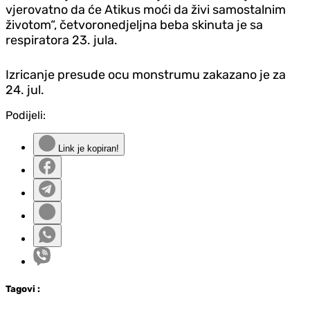
vjerovatno da će Atikus moći da živi samostalnim
životom“, četvoronedjeljna beba skinuta je sa
respiratora 23. jula.
Izricanje presude ocu monstrumu zakazano je za
24. jul.
Podijeli:
Link je kopiran!
Tag
ovi
: