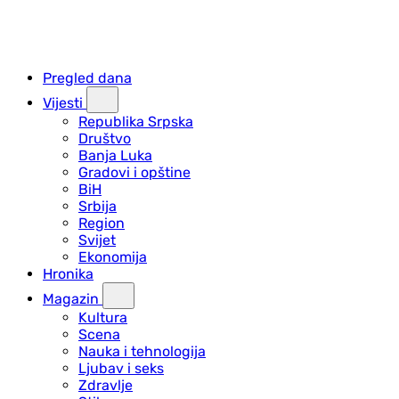
Pregled dana
Vijesti
Republika Srpska
Društvo
Banja Luka
Gradovi i opštine
BiH
Srbija
Region
Svijet
Ekonomija
Hronika
Magazin
Kultura
Scena
Nauka i tehnologija
Ljubav i seks
Zdravlje