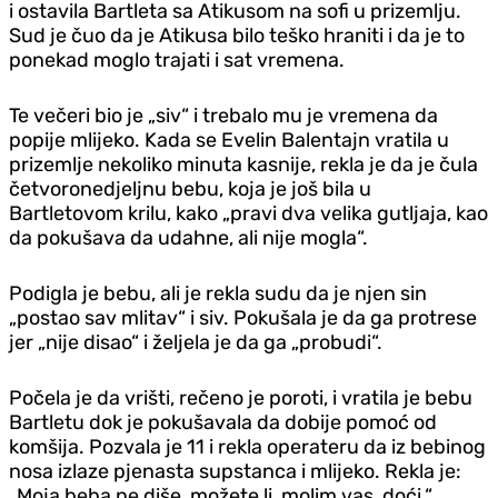
i ostavila Bartleta sa Atikusom na sofi u prizemlju.
Sud je čuo da je Atikusa bilo teško hraniti i da je to
ponekad moglo trajati i sat vremena.
Te večeri bio je „siv“ i trebalo mu je vremena da
popije mlijeko. Kada se Evelin Balentajn vratila u
prizemlje nekoliko minuta kasnije, rekla je da je čula
četvoronedjeljnu bebu, koja je još bila u
Bartletovom krilu, kako „pravi dva velika gutljaja, kao
da pokušava da udahne, ali nije mogla“.
Podigla je bebu, ali je rekla sudu da je njen sin
„postao sav mlitav“ i siv. Pokušala je da ga protrese
jer „nije disao“ i željela je da ga „probudi“.
Počela je da vrišti, rečeno je poroti, i vratila je bebu
Bartletu dok je pokušavala da dobije pomoć od
komšija. Pozvala je 11 i rekla operateru da iz bebinog
nosa izlaze pjenasta supstanca i mlijeko. Rekla je:
„Moja beba ne diše, možete li, molim vas, doći.“