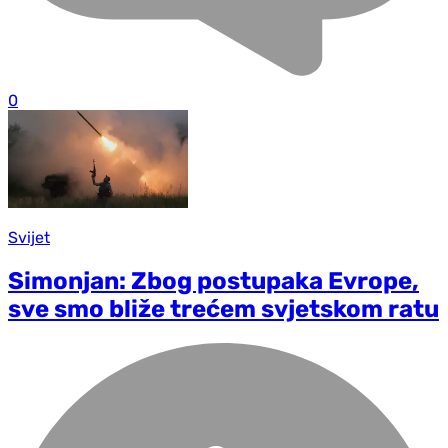
0
Svijet
Simonjan: Zbog postupaka Evrope,
sve smo bliže trećem svjetskom ratu