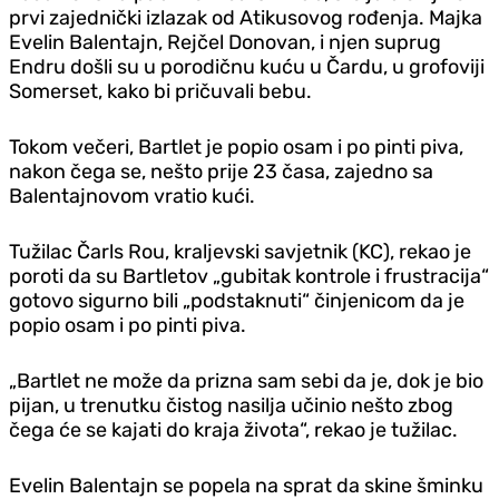
prvi zajednički izlazak od Atikusovog rođenja. Majka
Evelin Balentajn, Rejčel Donovan, i njen suprug
Endru došli su u porodičnu kuću u Čardu, u grofoviji
Somerset, kako bi pričuvali bebu.
Tokom večeri, Bartlet je popio osam i po pinti piva,
nakon čega se, nešto prije 23 časa, zajedno sa
Balentajnovom vratio kući.
Tužilac Čarls Rou, kraljevski savjetnik (KC), rekao je
poroti da su Bartletov „gubitak kontrole i frustracija“
gotovo sigurno bili „podstaknuti“ činjenicom da je
popio osam i po pinti piva.
„Bartlet ne može da prizna sam sebi da je, dok je bio
pijan, u trenutku čistog nasilja učinio nešto zbog
čega će se kajati do kraja života“, rekao je tužilac.
Evelin Balentajn se popela na sprat da skine šminku