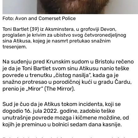
Foto:
Avon and Comerset Police
Toni Bartlet (39) iz Aksminstera, u grofoviji Devon,
proglašen je krivim za ubistvo svog četvoronedjeljnog
sina Atikusa, kojeg je nasmrt pretukao snažnim
tresenjem.
Na suđenju pred Krunskim sudom u Bristolu rečeno
je da je Toni Bartlet svom sinu Atikusu nanio teške
povrede u trenutku „čistog nasilja“, kada ga je
snažno protresao u porodičnoj kući u gradu Čardu,
prenio je „Miror“ (The Mirror).
Sud je čuo da je Atikus tokom incidenta, koji se
dogodio 16. jula 2022. godine, zadobio teške
unutrašnje povrede mozga i kičmene moždine, od
kojih je preminuo u bolnici sedam dana kasnije.