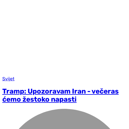
Svijet
Tramp: Upozoravam Iran - večeras
ćemo žestoko napasti