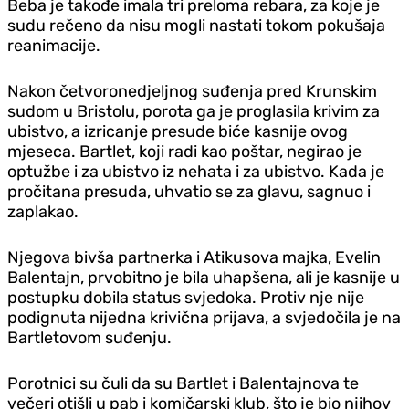
Beba je takođe imala tri preloma rebara, za koje je
sudu rečeno da nisu mogli nastati tokom pokušaja
reanimacije.
Nakon četvoronedjeljnog suđenja pred Krunskim
sudom u Bristolu, porota ga je proglasila krivim za
ubistvo, a izricanje presude biće kasnije ovog
mjeseca. Bartlet, koji radi kao poštar, negirao je
optužbe i za ubistvo iz nehata i za ubistvo. Kada je
pročitana presuda, uhvatio se za glavu, sagnuo i
zaplakao.
Njegova bivša partnerka i Atikusova majka, Evelin
Balentajn, prvobitno je bila uhapšena, ali je kasnije u
postupku dobila status svjedoka. Protiv nje nije
podignuta nijedna krivična prijava, a svjedočila je na
Bartletovom suđenju.
Porotnici su čuli da su Bartlet i Balentajnova te
večeri otišli u pab i komičarski klub, što je bio njihov