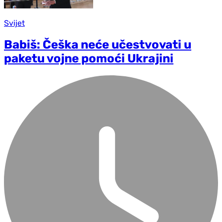
Svijet
Babiš: Češka neće učestvovati u
paketu vojne pomoći Ukrajini