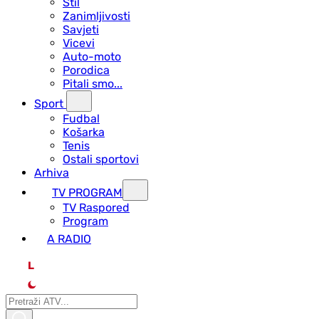
Stil
Zanimljivosti
Savjeti
Vicevi
Auto-moto
Porodica
Pitali smo...
Sport
Fudbal
Košarka
Tenis
Ostali sportovi
Arhiva
TV PROGRAM
ТV Raspored
Program
A RADIO
L