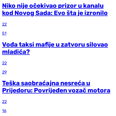
Niko nije očekivao prizor u kanalu
kod Novog Sada: Evo šta je izronilo
22
51
Vođa taksi mafije u zatvoru silovao
mladića?
22
29
Teška saobraćajna nesreća u
Prijedoru: Povrijeđen vozač motora
22
16