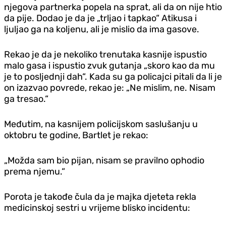
njegova partnerka popela na sprat, ali da on nije htio
da pije. Dodao je da je „trljao i tapkao“ Atikusa i
ljuljao ga na koljenu, ali je mislio da ima gasove.
Rekao je da je nekoliko trenutaka kasnije ispustio
malo gasa i ispustio zvuk gutanja „skoro kao da mu
je to posljednji dah“. Kada su ga policajci pitali da li je
on izazvao povrede, rekao je: „Ne mislim, ne. Nisam
ga tresao.“
Međutim, na kasnijem policijskom saslušanju u
oktobru te godine, Bartlet je rekao:
„Možda sam bio pijan, nisam se pravilno ophodio
prema njemu.“
Porota je takođe čula da je majka djeteta rekla
medicinskoj sestri u vrijeme blisko incidentu: