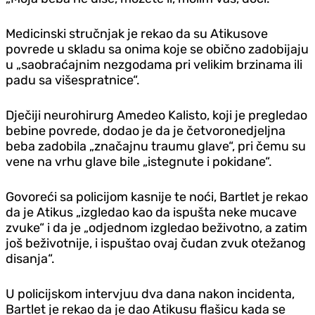
Medicinski stručnjak je rekao da su Atikusove
povrede u skladu sa onima koje se obično zadobijaju
u „saobraćajnim nezgodama pri velikim brzinama ili
padu sa višespratnice“.
Dječiji neurohirurg Amedeo Kalisto, koji je pregledao
bebine povrede, dodao je da je četvoronedjeljna
beba zadobila „značajnu traumu glave“, pri čemu su
vene na vrhu glave bile „istegnute i pokidane“.
Govoreći sa policijom kasnije te noći, Bartlet je rekao
da je Atikus „izgledao kao da ispušta neke mucave
zvuke“ i da je „odjednom izgledao beživotno, a zatim
još beživotnije, i ispuštao ovaj čudan zvuk otežanog
disanja“.
U policijskom intervjuu dva dana nakon incidenta,
Bartlet je rekao da je dao Atikusu flašicu kada se