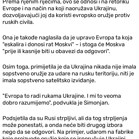
Prema njenim riječima, ovo se odnosi i na retoriku
Evrope i na način na koji naoružava Ukrajinu,
dozvoljavajući joj da koristi evropsko oružje protiv
ruskih civila.
Ona je takođe naglasila da je upravo Evropa ta koja
"eskalira i donosi rat Moskvi" – i stoga će Moskva
"prije ili kasnije biti u obavezi da odgovori".
Osim toga, primijetila je da Ukrajina nikada nije imala
sopstveno oružje za udare na rusku teritoriju, niti je
imala sopstveno satelitsko izviđanje.
"Evropa to radi rukama Ukrajine. I mi to veoma
dobro razumijemo", podvukla je Simonjan.
Podsjetila da su Rusi strpljivi, ali da tog strpljenja
može ponestati, a onda neće biti drugog izbora
nego da se odgovori. Na primjer, udarom na fabrike
koje proizvode oružje koje se isporučuje Ukrajini,