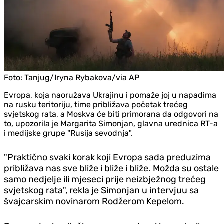
Foto:
Tanjug/Iryna Rybakova/via AP
Evropa, koja naoružava Ukrajinu i pomaže joj u napadima
na rusku teritoriju, time približava početak trećeg
svjetskog rata, a Moskva će biti primorana da odgovori na
to, upozorila je Margarita Simonjan, glavna urednica RT-a
i medijske grupe "Rusija sevodnja".
"Praktično svaki korak koji Evropa sada preduzima
približava nas sve bliže i bliže i bliže. Možda su ostale
samo nedjelje ili mjeseci prije neizbježnog trećeg
svjetskog rata", rekla je Simonjan u intervjuu sa
švajcarskim novinarom Rodžerom Kepelom.