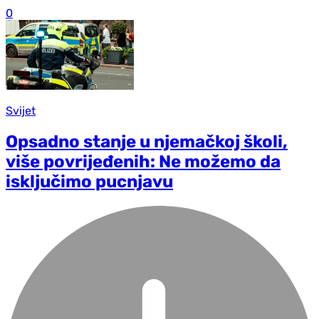
0
Svijet
Opsadno stanje u njemačkoj školi,
više povrijeđenih: Ne možemo da
isključimo pucnjavu