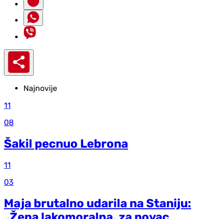
Najnovije
11
08
Šakil pecnuo Lebrona
11
03
Maja brutalno udarila na Staniju:
„Žena lakomoralna, za novac