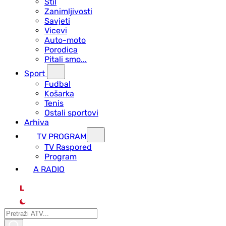
Stil
Zanimljivosti
Savjeti
Vicevi
Auto-moto
Porodica
Pitali smo...
Sport
Fudbal
Košarka
Tenis
Ostali sportovi
Arhiva
TV PROGRAM
ТV Raspored
Program
A RADIO
L