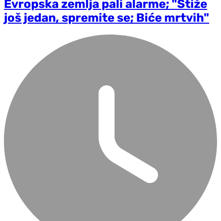
Evropska zemlja pali alarme; "Stiže
još jedan, spremite se; Biće mrtvih"