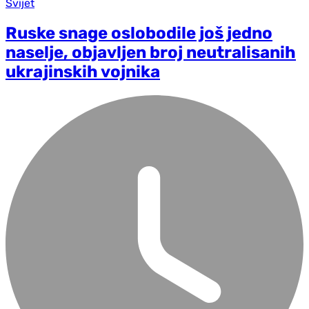
Svijet
Ruske snage oslobodile još jedno
naselje, objavljen broj neutralisanih
ukrajinskih vojnika