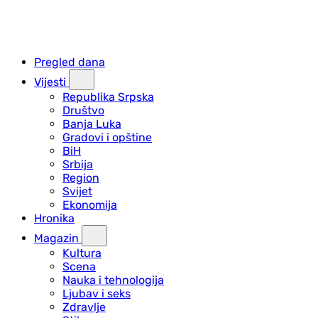
Pregled dana
Vijesti
Republika Srpska
Društvo
Banja Luka
Gradovi i opštine
BiH
Srbija
Region
Svijet
Ekonomija
Hronika
Magazin
Kultura
Scena
Nauka i tehnologija
Ljubav i seks
Zdravlje