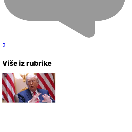
0
Više iz rubrike