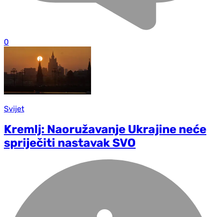
0
Svijet
Kremlj: Naoružavanje Ukrajine neće
spriječiti nastavak SVO