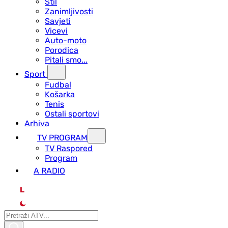
Stil
Zanimljivosti
Savjeti
Vicevi
Auto-moto
Porodica
Pitali smo...
Sport
Fudbal
Košarka
Tenis
Ostali sportovi
Arhiva
TV PROGRAM
ТV Raspored
Program
A RADIO
L