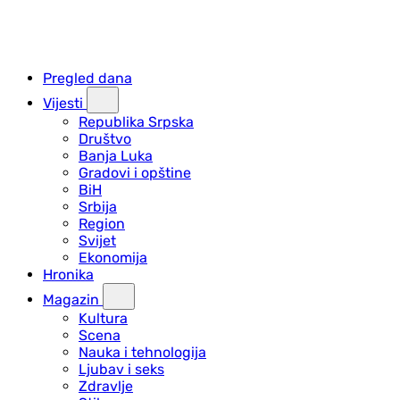
Pregled dana
Vijesti
Republika Srpska
Društvo
Banja Luka
Gradovi i opštine
BiH
Srbija
Region
Svijet
Ekonomija
Hronika
Magazin
Kultura
Scena
Nauka i tehnologija
Ljubav i seks
Zdravlje