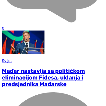
0
Svijet
Mađar nastavlja sa političkom
eliminacijom Fidesa, uklanja i
predsjednika Mađarske