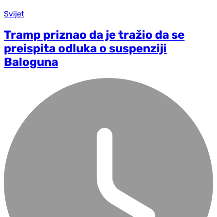
Svijet
Tramp priznao da je tražio da se
preispita odluka o suspenziji
Baloguna