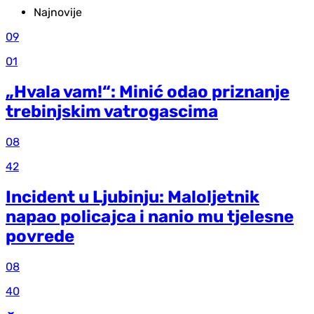
Najnovije
09
01
„Hvala vam!“: Minić odao priznanje
trebinjskim vatrogascima
08
42
Incident u Ljubinju: Maloljetnik
napao policajca i nanio mu tjelesne
povrede
08
40