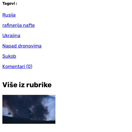
Tag
ovi
:
Rusija
rafinerija nafte
Ukrajina
Napad dronovima
Sukob
Komentari
(0)
Više iz rubrike