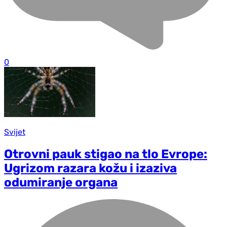
0
Svijet
Otrovni pauk stigao na tlo Evrope:
Ugrizom razara kožu i izaziva
odumiranje organa