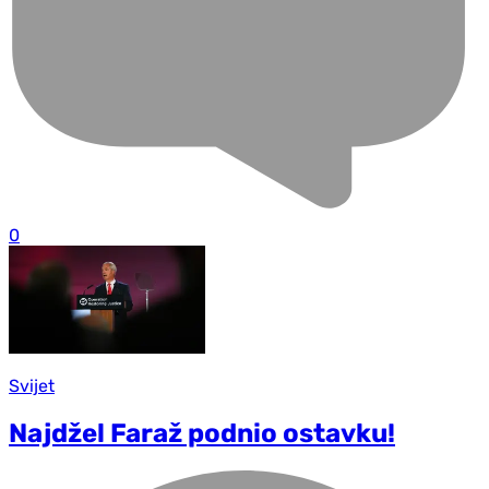
0
Svijet
Najdžel Faraž podnio ostavku!