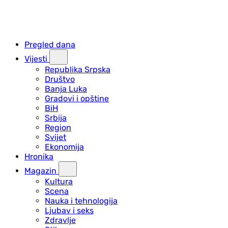
Pregled dana
Vijesti
Republika Srpska
Društvo
Banja Luka
Gradovi i opštine
BiH
Srbija
Region
Svijet
Ekonomija
Hronika
Magazin
Kultura
Scena
Nauka i tehnologija
Ljubav i seks
Zdravlje