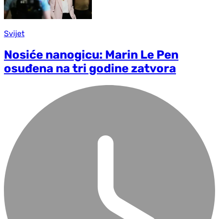
Svijet
Nosiće nanogicu: Marin Le Pen
osuđena na tri godine zatvora