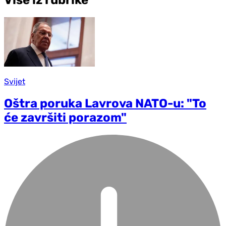
Svijet
Oštra poruka Lavrova NATO-u: "To
će završiti porazom"