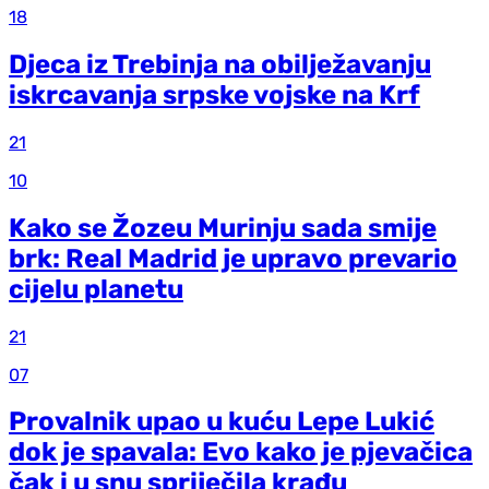
18
Djeca iz Trebinja na obilježavanju
iskrcavanja srpske vojske na Krf
21
10
Kako se Žozeu Murinju sada smije
brk: Real Madrid je upravo prevario
cijelu planetu
21
07
Provalnik upao u kuću Lepe Lukić
dok je spavala: Evo kako je pjevačica
čak i u snu spriječila krađu