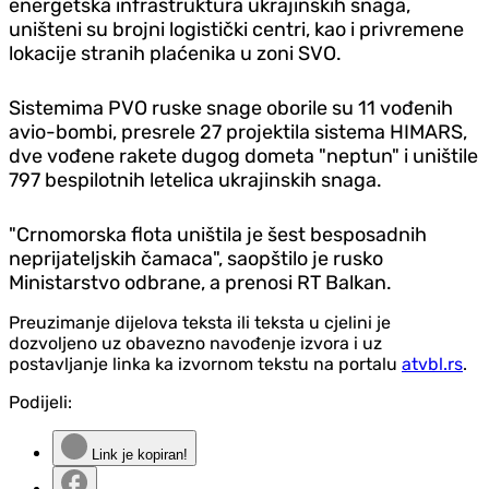
energetska infrastruktura ukrajinskih snaga,
uništeni su brojni logistički centri, kao i privremene
lokacije stranih plaćenika u zoni SVO.
Sistemima PVO ruske snage oborile su 11 vođenih
avio-bombi, presrele 27 projektila sistema HIMARS,
dve vođene rakete dugog dometa "neptun" i uništile
797 bespilotnih letelica ukrajinskih snaga.
"Crnomorska flota uništila je šest besposadnih
neprijateljskih čamaca", saopštilo je rusko
Ministarstvo odbrane, a prenosi RT Balkan.
Preuzimanje dijelova teksta ili teksta u cjelini je
dozvoljeno uz obavezno navođenje izvora i uz
postavljanje linka ka izvornom tekstu na portalu
atvbl.rs
.
Podijeli:
Link je kopiran!