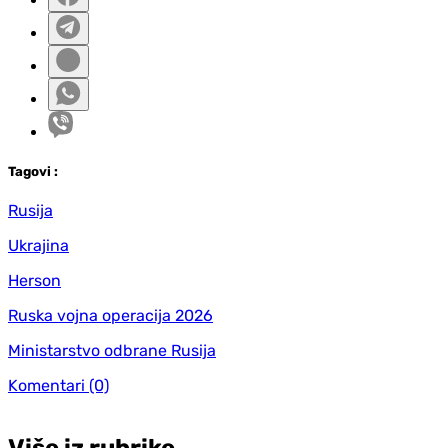
Tag
ovi
:
Rusija
Ukrajina
Herson
Ruska vojna operacija 2026
Ministarstvo odbrane Rusija
Komentari
(0)
Više iz rubrike