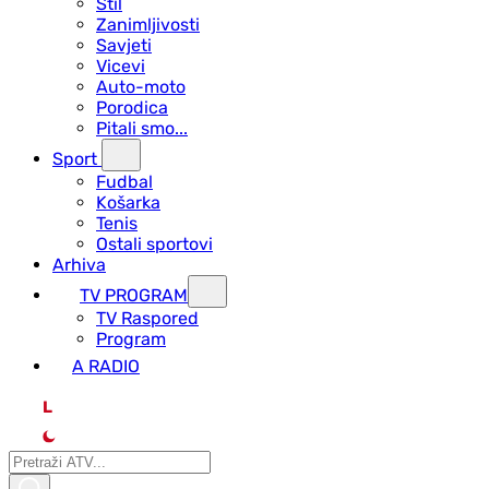
Stil
Zanimljivosti
Savjeti
Vicevi
Auto-moto
Porodica
Pitali smo...
Sport
Fudbal
Košarka
Tenis
Ostali sportovi
Arhiva
TV PROGRAM
ТV Raspored
Program
A RADIO
L