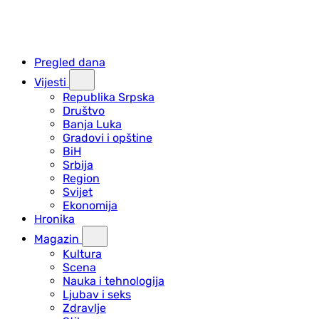
Pregled dana
Vijesti
Republika Srpska
Društvo
Banja Luka
Gradovi i opštine
BiH
Srbija
Region
Svijet
Ekonomija
Hronika
Magazin
Kultura
Scena
Nauka i tehnologija
Ljubav i seks
Zdravlje