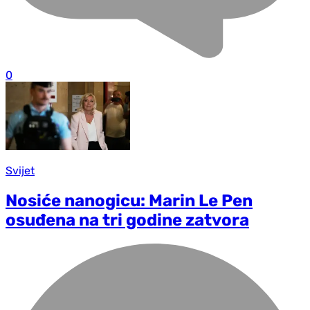
0
Svijet
Nosiće nanogicu: Marin Le Pen
osuđena na tri godine zatvora