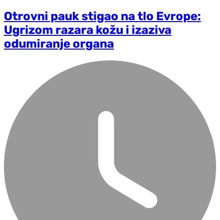
Otrovni pauk stigao na tlo Evrope:
Ugrizom razara kožu i izaziva
odumiranje organa