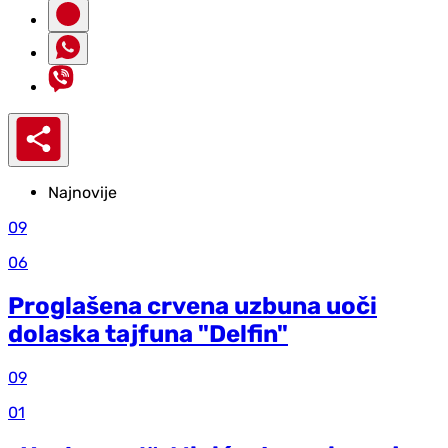
Najnovije
09
06
Proglašena crvena uzbuna uoči
dolaska tajfuna "Delfin"
09
01