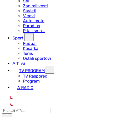
Stil
Zanimljivosti
Savjeti
Vicevi
Auto-moto
Porodica
Pitali smo...
Sport
Fudbal
Košarka
Tenis
Ostali sportovi
Arhiva
TV PROGRAM
ТV Raspored
Program
A RADIO
L