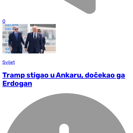
0
Svijet
Tramp stigao u Ankaru, dočekao ga
Erdogan