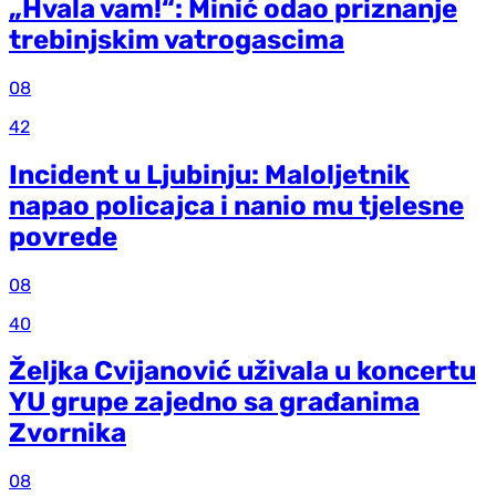
„Hvala vam!“: Minić odao priznanje
trebinjskim vatrogascima
08
42
Incident u Ljubinju: Maloljetnik
napao policajca i nanio mu tjelesne
povrede
08
40
Željka Cvijanović uživala u koncertu
YU grupe zajedno sa građanima
Zvornika
08