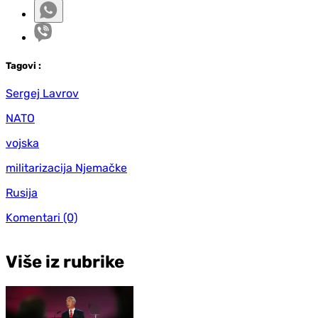
Tag
ovi
:
Sergej Lavrov
NATO
vojska
militarizacija Njemačke
Rusija
Komentari
(0)
Više iz rubrike