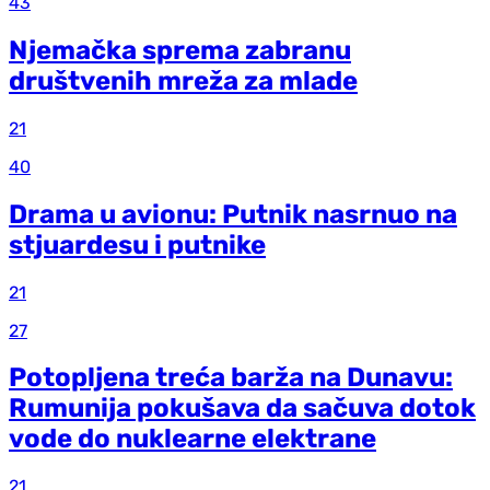
43
Njemačka sprema zabranu
društvenih mreža za mlade
21
40
Drama u avionu: Putnik nasrnuo na
stjuardesu i putnike
21
27
Potopljena treća barža na Dunavu:
Rumunija pokušava da sačuva dotok
vode do nuklearne elektrane
21