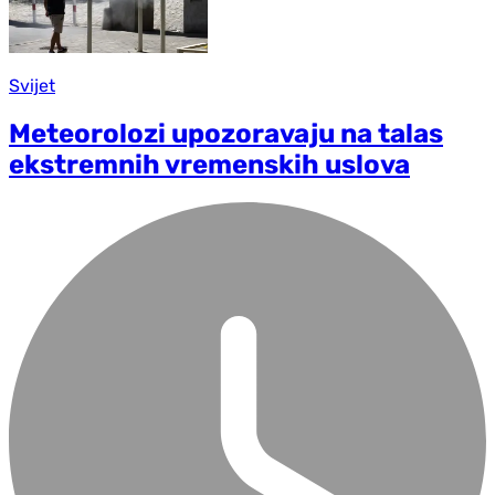
Svijet
Meteorolozi upozoravaju na talas
ekstremnih vremenskih uslova