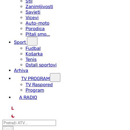
Stil
Zanimljivosti
Savjeti
Vicevi
Auto-moto
Porodica
Pitali smo...
Sport
Fudbal
Košarka
Tenis
Ostali sportovi
Arhiva
TV PROGRAM
ТV Raspored
Program
A RADIO
L