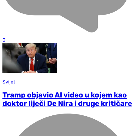
0
Svijet
Tramp objavio AI video u kojem kao
doktor liječi De Nira i druge kritičare