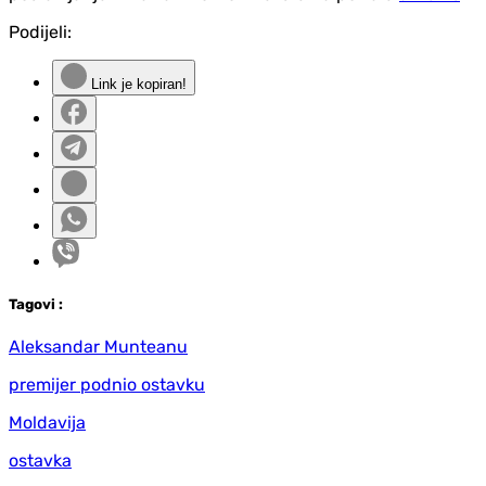
Podijeli:
Link je kopiran!
Tag
ovi
:
Aleksandar Munteanu
premijer podnio ostavku
Moldavija
ostavka