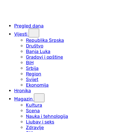
Pregled dana
Vijesti
Republika Srpska
Društvo
Banja Luka
Gradovi i opštine
BiH
Srbija
Region
Svijet
Ekonomija
Hronika
Magazin
Kultura
Scena
Nauka i tehnologija
Ljubav i seks
Zdravlje