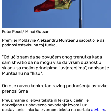
Foto:
Pexel/ Mihai Gutsan
Premijer Moldavije Aleksandru Munteanu saopštio je da
podnosi ostavku na toj funkciji.
"Odlučio sam da se povučem onog trenutka kada
sam shvatio da ne mogu više da vršim dužnost u
skladu sa mojim principima i uvjerenjima", napisao je
Munteanu na "Iksu".
On nije naveo konkretan razlog podnošenja ostavke,
prenosi Srna
Preuzimanje dijelova teksta ili teksta u cjelini je
dozvoljeno uz obavezno navođenje izvora i uz
postavljanje linka ka izvornom tekstu na portalu
atvbl.rs
.