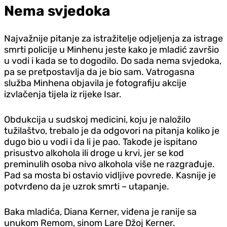
Nema svjedoka
Najvažnije pitanje za istražitelje odjeljenja za istrage
smrti policije u Minhenu jeste kako je mladić završio
u vodi i kada se to dogodilo. Do sada nema svjedoka,
pa se pretpostavlja da je bio sam. Vatrogasna
služba Minhena objavila je fotografiju akcije
izvlačenja tijela iz rijeke Isar.
Obdukcija u sudskoj medicini, koju je naložilo
tužilaštvo, trebalo je da odgovori na pitanja koliko je
dugo bio u vodi i da li je pao. Takođe je ispitano
prisustvo alkohola ili droge u krvi, jer se kod
preminulih osoba nivo alkohola više ne razgrađuje.
Pad sa mosta bi ostavio vidljive povrede. Kasnije je
potvrđeno da je uzrok smrti – utapanje.
Baka mladića, Diana Kerner, viđena je ranije sa
unukom Remom, sinom Lare Džoj Kerner.