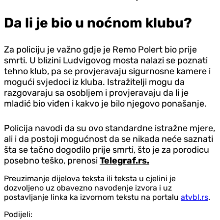
Da li je bio u noćnom klubu?
Za policiju je važno gdje je Remo Polert bio prije
smrti. U blizini Ludvigovog mosta nalazi se poznati
tehno klub, pa se provjeravaju sigurnosne kamere i
mogući svjedoci iz kluba. Istražitelji mogu da
razgovaraju sa osobljem i provjeravaju da li je
mladić bio viđen i kakvo je bilo njegovo ponašanje.
Policija navodi da su ovo standardne istražne mjere,
ali i da postoji mogućnost da se nikada neće saznati
šta se tačno dogodilo prije smrti, što je za porodicu
posebno teško, prenosi
Telegraf.rs.
Preuzimanje dijelova teksta ili teksta u cjelini je
dozvoljeno uz obavezno navođenje izvora i uz
postavljanje linka ka izvornom tekstu na portalu
atvbl.rs
.
Podijeli: