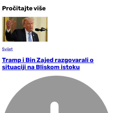
Pročitajte više
Svijet
Tramp i Bin Zajed razgovarali o
situaciji na Bliskom istoku