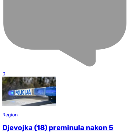
0
Region
Djevojka (18) preminula nakon 5