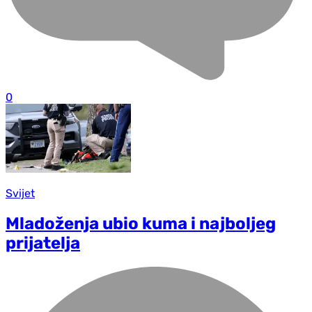
0
Svijet
Mladoženja ubio kuma i najboljeg
prijatelja