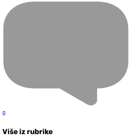
0
Više iz rubrike