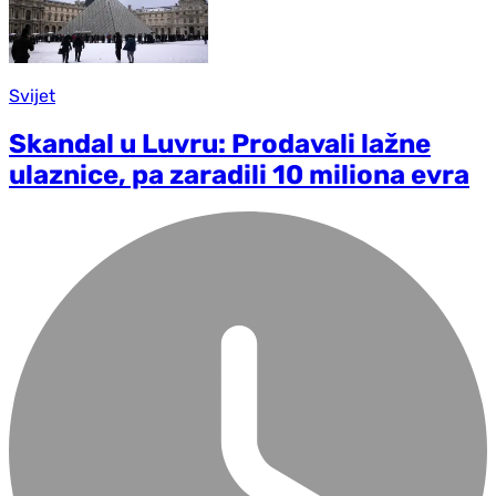
Svijet
Skandal u Luvru: Prodavali lažne
ulaznice, pa zaradili 10 miliona evra