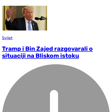
Svijet
Tramp i Bin Zajed razgovarali o
situaciji na Bliskom istoku