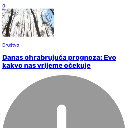
0
Društvo
Danas ohrabrujuća prognoza: Evo
kakvo nas vrijeme očekuje