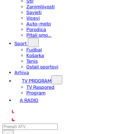
Stil
Zanimljivosti
Savjeti
Vicevi
Auto-moto
Porodica
Pitali smo...
Sport
Fudbal
Košarka
Tenis
Ostali sportovi
Arhiva
TV PROGRAM
ТV Raspored
Program
A RADIO
L