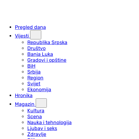
Pregled dana
Vijesti
Republika Srpska
Društvo
Banja Luka
Gradovi i opštine
BiH
Srbija
Region
Svijet
Ekonomija
Hronika
Magazin
Kultura
Scena
Nauka i tehnologija
Ljubav i seks
Zdravlje