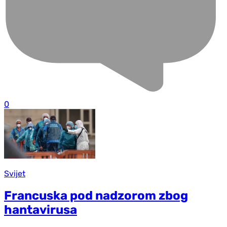
0
Svijet
Francuska pod nadzorom zbog
hantavirusa