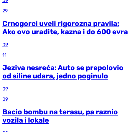
09
29
Crnogorci uveli rigorozna pravila:
Ako ovo uradite, kazna i do 600 evra
09
11
Jeziva nesreća: Auto se prepolovio
od siline udara, jedno poginulo
09
09
Bacio bombu na terasu, pa raznio
vozila i lokale