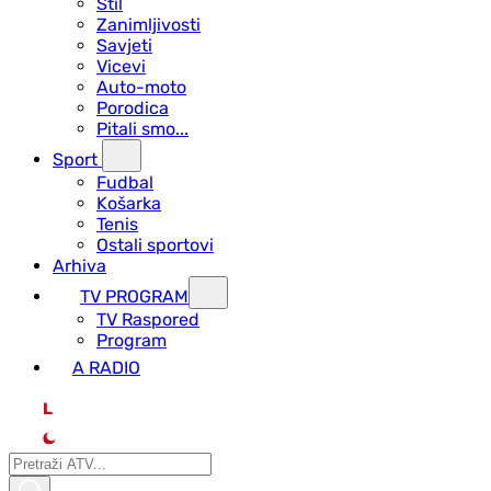
Stil
Zanimljivosti
Savjeti
Vicevi
Auto-moto
Porodica
Pitali smo...
Sport
Fudbal
Košarka
Tenis
Ostali sportovi
Arhiva
TV PROGRAM
ТV Raspored
Program
A RADIO
L