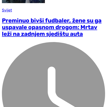
Svijet
Preminuo bivši fudbaler, žene su ga
uspavale opasnom drogom: Mrtav
leži na zadnjem sjedištu auta