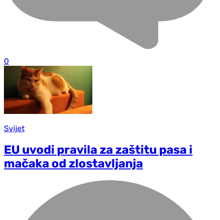
0
Svijet
EU uvodi pravila za zaštitu pasa i
mačaka od zlostavljanja