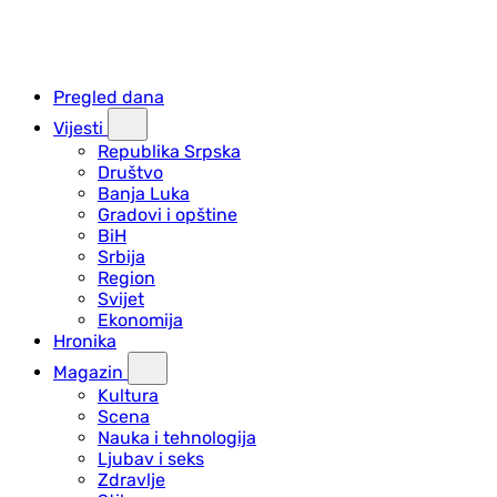
Pregled dana
Vijesti
Republika Srpska
Društvo
Banja Luka
Gradovi i opštine
BiH
Srbija
Region
Svijet
Ekonomija
Hronika
Magazin
Kultura
Scena
Nauka i tehnologija
Ljubav i seks
Zdravlje