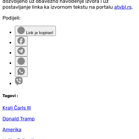
dozvoljeno uz obavezno navođenje izvora i uz
postavljanje linka ka izvornom tekstu na portalu
atvbl.rs
.
Podijeli:
Link je kopiran!
Tag
ovi
:
Kralj Čarls III
Donald Tramp
Amerika