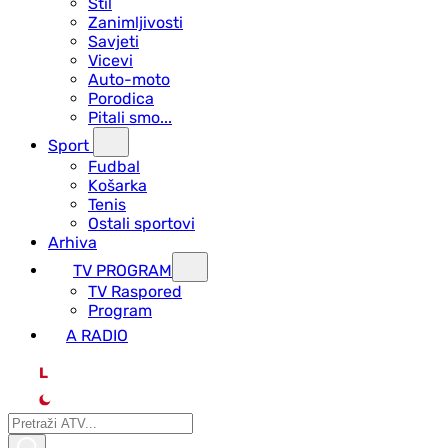
Stil
Zanimljivosti
Savjeti
Vicevi
Auto-moto
Porodica
Pitali smo...
Sport
Fudbal
Košarka
Tenis
Ostali sportovi
Arhiva
TV PROGRAM
ТV Raspored
Program
A RADIO
L