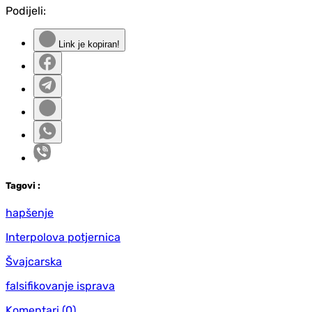
Podijeli:
Link je kopiran!
Tag
ovi
:
hapšenje
Interpolova potjernica
Švajcarska
falsifikovanje isprava
Komentari
(0)