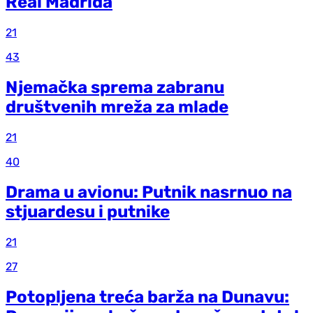
Real Madrida
21
43
Njemačka sprema zabranu
društvenih mreža za mlade
21
40
Drama u avionu: Putnik nasrnuo na
stjuardesu i putnike
21
27
Potopljena treća barža na Dunavu: