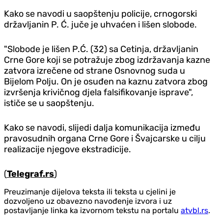
Kako se navodi u saopštenju policije, crnogorski
državljanin P. Ć. juče je uhvaćen i lišen slobode.
"Slobode je lišen P.Ć. (32) sa Cetinja, državljanin
Crne Gore koji se potražuje zbog izdržavanja kazne
zatvora izrečene od strane Osnovnog suda u
Bijelom Polju. On je osuđen na kaznu zatvora zbog
izvršenja krivičnog djela falsifikovanje isprave",
ističe se u saopštenju.
Kako se navodi, slijedi dalja komunikacija između
pravosudnih organa Crne Gore i Švajcarske u cilju
realizacije njegove ekstradicije.
(
Telegraf.rs
)
Preuzimanje dijelova teksta ili teksta u cjelini je
dozvoljeno uz obavezno navođenje izvora i uz
postavljanje linka ka izvornom tekstu na portalu
atvbl.rs
.