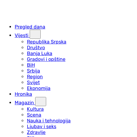
Pregled dana
Vijesti
Republika Srpska
Društvo
Banja Luka
Gradovi i opštine
BiH
Srbija
Region
Svijet
Ekonomija
Hronika
Magazin
Kultura
Scena
Nauka i tehnologija
Ljubav i seks
Zdravlje