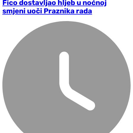
Fico dostavljao hljeb u noćnoj
smjeni uoči Praznika rada