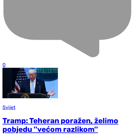
0
Svijet
Tramp: Teheran poražen, želimo
pobjedu ''većom razlikom''