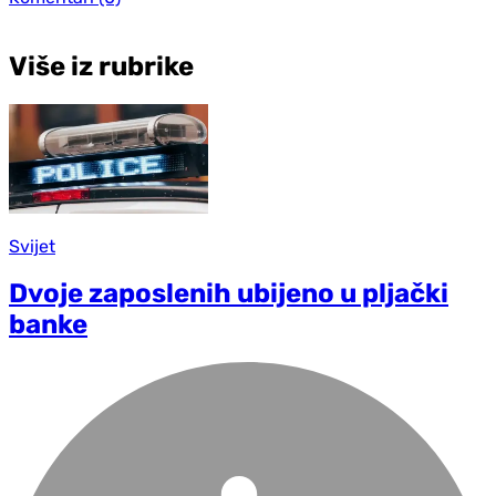
Više iz rubrike
Svijet
Dvoje zaposlenih ubijeno u pljački
banke