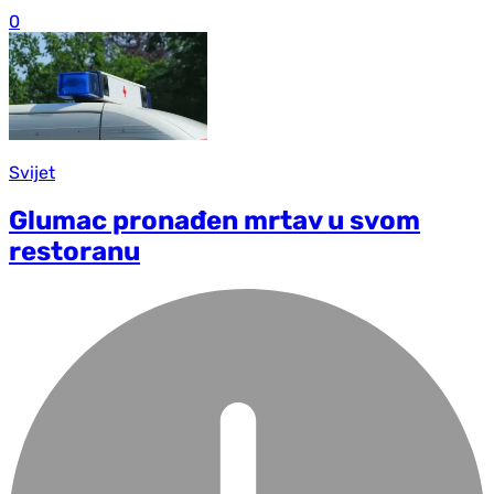
0
Svijet
Glumac pronađen mrtav u svom
restoranu