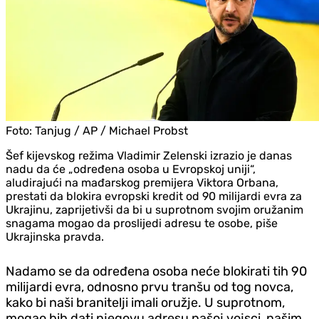
Foto:
Tanjug / AP / Michael Probst
Šef kijevskog režima Vladimir Zelenski izrazio je danas
nadu da će „određena osoba u Evropskoj uniji“,
aludirajući na mađarskog premijera Viktora Orbana,
prestati da blokira evropski kredit od 90 milijardi evra za
Ukrajinu, zaprijetivši da bi u suprotnom svojim oružanim
snagama mogao da proslijedi adresu te osobe, piše
Ukrajinska pravda.
Nadamo se da određena osoba neće blokirati tih 90
milijardi evra, odnosno prvu tranšu od tog novca,
kako bi naši branitelji imali oružje. U suprotnom,
mogao bih dati njegovu adresu našoj vojsci, našim