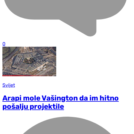
0
Svijet
Arapi mole Vašington da im hitno
pošalju projektile