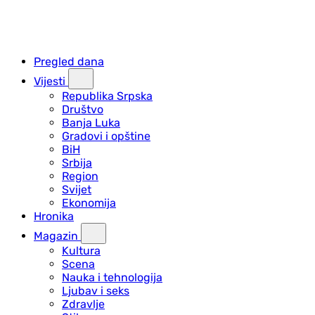
Pregled dana
Vijesti
Republika Srpska
Društvo
Banja Luka
Gradovi i opštine
BiH
Srbija
Region
Svijet
Ekonomija
Hronika
Magazin
Kultura
Scena
Nauka i tehnologija
Ljubav i seks
Zdravlje