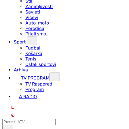
Stil
Zanimljivosti
Savjeti
Vicevi
Auto-moto
Porodica
Pitali smo...
Sport
Fudbal
Košarka
Tenis
Ostali sportovi
Arhiva
TV PROGRAM
ТV Raspored
Program
A RADIO
L