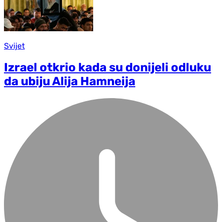
Svijet
Izrael otkrio kada su donijeli odluku
da ubiju Alija Hamneija