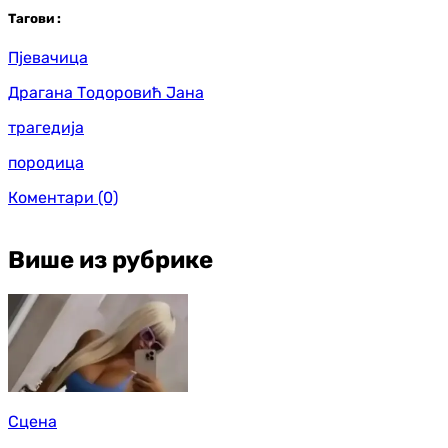
Таг
ови
:
Пјевачица
Драгана Тодоровић Јана
трагедија
породица
Коментари
(0)
Више из рубрике
Сцена