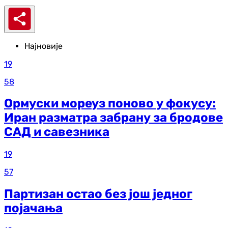
Најновије
19
58
Ормуски мореуз поново у фокусу:
Иран разматра забрану за бродове
САД и савезника
19
57
Партизан остао без још једног
појачања