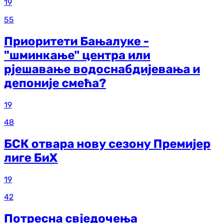
19
55
Приоритети Бањалуке -
"шминкање" центра или
рјешавање водоснабдијевања и
депоније смећа?
19
48
БСК отвара нову сезону Премијер
лиге БиХ
19
42
Потресна свједочења