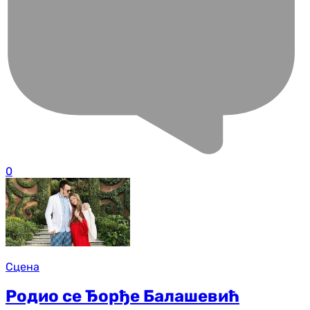
0
Сцена
Родио се Ђорђе Балашевић