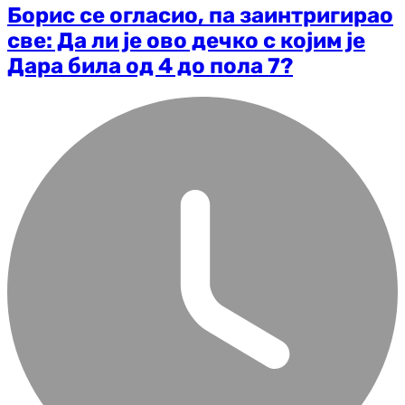
Борис се огласио, па заинтригирао
све: Да ли је ово дечко с којим је
Дара била од 4 до пола 7?