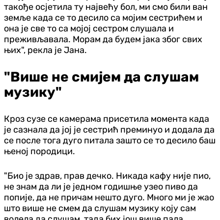
такође осјетила ту највећу бол, ми смо били ван
земље када се то десило са мојим сестрићем и
она је све то са мојој сестром слушала и
преживљавала. Морам да будем јака због свих
њих", рекла је Јана.
"Више не смијем да слушам
музику"
Кроз сузе се камерама присетила момента када
је сазнала да јој је сестрић преминуо и додала да
се после тога дуго питала зашто се то десило баш
њеној породици.
"Био је здрав, прав дечко. Никада кафу није пио,
не знам да ли је једном годишње узео пиво да
попије, да не причам нешто дуго. Много ми је жао
што више не смем да слушам музику коју сам
волела да слушам, тада бих још више пала.