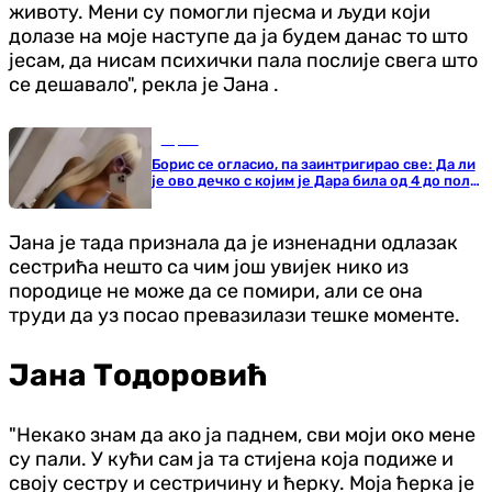
животу. Мени су помогли пјесма и људи који
долазе на моје наступе да ја будем данас то што
јесам, да нисам психички пала послије свега што
се дешавало", рекла је Јана .
Сцена
Борис се огласио, па заинтригирао све: Да ли
је ово дечко с којим је Дара била од 4 до пола
7?
Јана је тада признала да је изненадни одлазак
сестрића нешто са чим још увијек нико из
породице не може да се помири, али се она
труди да уз посао превазилази тешке моменте.
Јана Тодоровић
"Некако знам да ако ја паднем, сви моји око мене
су пали. У кући сам ја та стијена која подиже и
своју сестру и сестричину и ћерку. Моја ћерка је