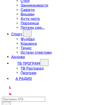
Стил
Занимљивости
Савјети
Вицеви
Ауто-мото
Породица
Питали смо...
Спорт
Фудбал
Кошарка
Тенис
Остали спортови
Архива
ТВ ПРОГРАМ
ТВ Распоред
Програм
А РАДИО
L