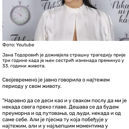
Фото:
Youtube
Јана Тодоровић је доживјела страшну трагедију прије
три године када је њен сестрић изненада преминуо у
33. години живота.
Својевремено је јавно говорила о најтежем
периоду у свом животу.
"Наравно да се деси као и у сваком послу да ми је
некада свега преко главе. Дешава се да будем
преуморна и од путовања, од људи, некада и од
саме себе. Али је пјесма ту која побеђује у
најтежим, али и у најљепшим моментима у