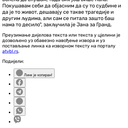
Покушавам себи да објасним да су то судбине и
да је то живот, дешавају се такве трагедије и
другим људима, али сам се питала зашто баш
нама то десило", закључила је Јана за Гранд.
Преузимање дијелова текста или текста у цјелини је
дозвољено уз обавезно навођење извора и уз
постављање линка ка изворном тексту на порталу
atvbl.rs
.
Подијели:
Линк је копиран!