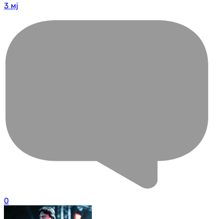
3 мј
0