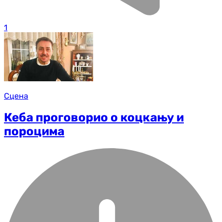
1
Сцена
Кеба проговорио о коцкању и
пороцима