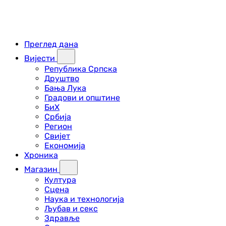
Преглед дана
Вијести
Република Српска
Друштво
Бања Лука
Градови и општине
БиХ
Србија
Регион
Свијет
Економија
Хроника
Магазин
Култура
Сцена
Наука и технологија
Љубав и секс
Здравље