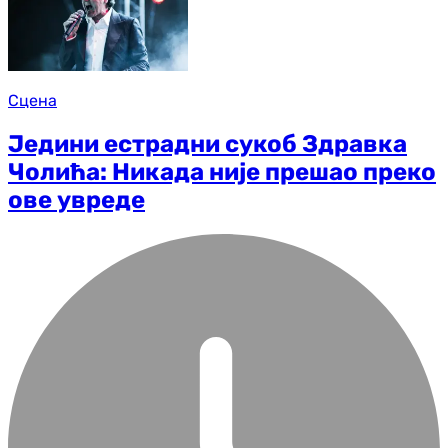
Сцена
Једини естрадни сукоб Здравка
Чолића: Никада није прешао преко
ове увреде