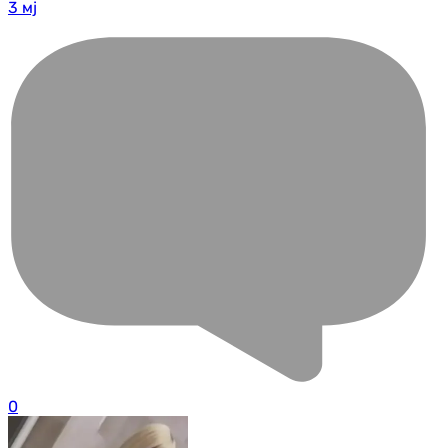
3 мј
0