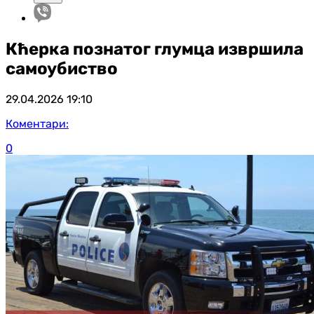
Кћерка познатог глумца извршила
самоубиство
29.04.2026
19:10
Коментари:
0