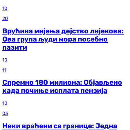
10
20
Врућина мијења дејство лијекова:
Ова група људи мора посебно
пазити
10
11
Спремно 180 милиона: Објављено
када почиње исплата пензија
10
03
Неки враћени са границе: Једна