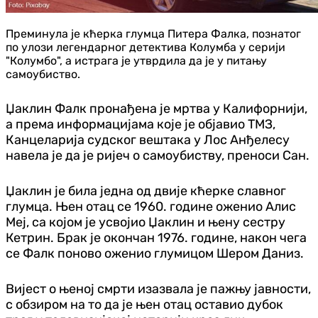
Преминула је кћерка глумца Питера Фалка, познатог
по улози легендарног детектива Колумба у серији
"Колумбо", а истрага је утврдила да је у питању
самоубиство.
Џаклин Фалк пронађена је мртва у Калифорнији,
а према информацијама које је објавио ТМЗ,
Канцеларија судског вештака у Лос Анђелесу
навела је да је ријеч о самоубиству, преноси Сан.
Џаклин је била једна од двије кћерке славног
глумца. Њен отац се 1960. године оженио Алис
Меј, са којом је усвојио Џаклин и њену сестру
Кетрин. Брак је окончан 1976. године, након чега
се Фалк поново оженио глумицом Шером Даниз.
Вијест о њеној смрти изазвала је пажњу јавности,
с обзиром на то да је њен отац оставио дубок