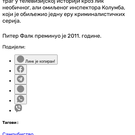
траг у телевизијској историји кроз лик
необичног, али омиљеног инспектора Колумба,
који је обиљежио једну еру криминалистичких
серија.
Питер Фалк преминуо је 2011. године.
Подијели:
Линк је копиран!
Таг
ови
:
Самоубиство