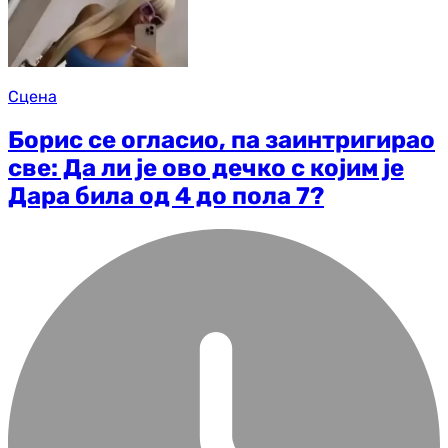
Сцена
Борис се огласио, па заинтригирао
све: Да ли је ово дечко с којим је
Дара била од 4 до пола 7?