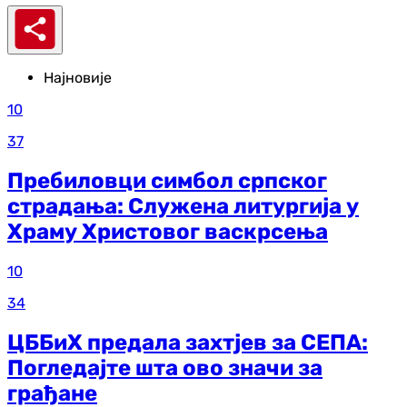
Најновије
10
37
Пребиловци симбол српског
страдања: Служена литургија у
Храму Христовог васкрсења
10
34
ЦББиХ предала захтјев за СЕПА:
Погледајте шта ово значи за
грађане