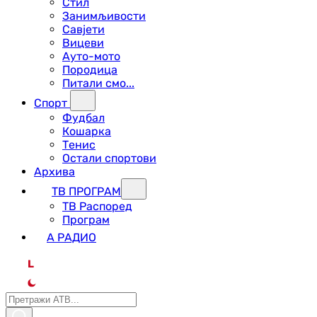
Стил
Занимљивости
Савјети
Вицеви
Ауто-мото
Породица
Питали смо...
Спорт
Фудбал
Кошарка
Тенис
Остали спортови
Архива
ТВ ПРОГРАМ
ТВ Распоред
Програм
А РАДИО
L