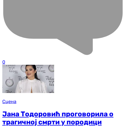
0
Сцена
Јана Тодоровић проговорила о
трагичној смрти у породици