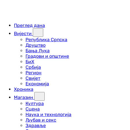
Преглед дана
Вијести
Република Српска
Друштво
Бања Лука
Градови и општине
БиХ
Србија
Регион
Свијет
Економија
Хроника
Магазин
Култура
Сцена
Наука и технологија
Љубав и секс
Здравље