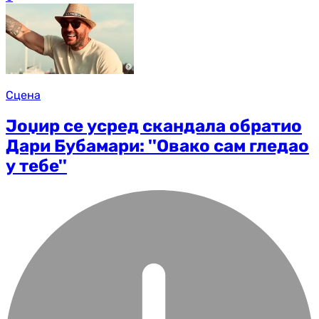
Сцена
Јоџир се усред скандала обратио
Дари Бубамари: ''Овако сам гледао
у тебе''