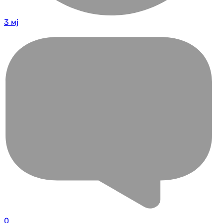
3 мј
0