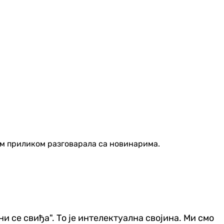
 том приликом разговарала са новинарима.
мени се свиђа". То је интелектуална својина. Ми смо