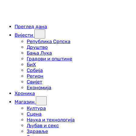
Преглед дана
Вијести
Република Српска
Друштво
Бања Лука
Градови и општине
БиХ
Србија
Регион
Свијет
Економија
Хроника
Магазин
Култура
Сцена
Наука и технологија
Љубав и секс
Здравље