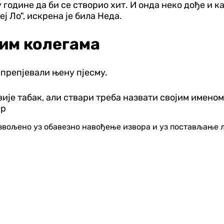
године да би се створио хит. И онда неко дође и ка
ј Ло", искрена је била Неда.
лим колегама
 препјевали њену пјесму.
авије табак, али ствари треба назвати својим именом
ир
озвољено уз обавезно навођење извора и уз постављање 