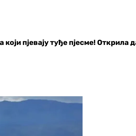
који пјевају туђе пјесме! Открила 