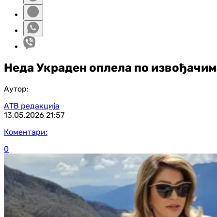
Неда Украден оплела по извођачима 
Аутор:
АТВ редакција
13.05.2026
21:57
Коментари:
0