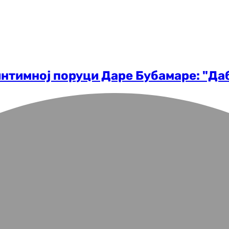
нтимној поруци Даре Бубамаре: "Даб