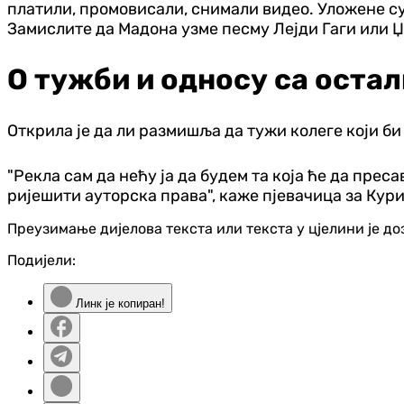
платили, промовисали, снимали видео. Уложене су 
Замислите да Мадона узме песму Лејди Гаги или Џе
О тужби и односу са оста
Открила је да ли размишља да тужи колеге који би
"Рекла сам да нећу ја да будем та која ће да прес
ријешити ауторска права", каже пјевачица за Кур
Преузимање дијелова текста или текста у цјелини је д
Подијели:
Линк је копиран!