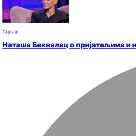
Сцена
Наташа Беквалац о пријатељима и и