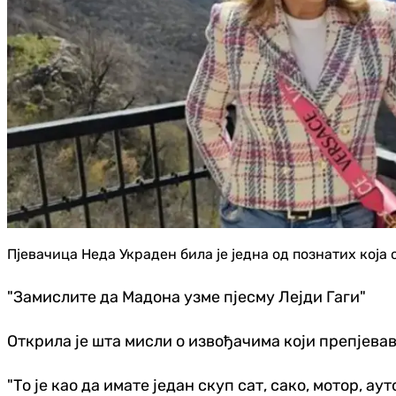
Пјевачица Неда Украден била је једна од познатих која
"Замислите да Мадона узме пјесму Лејди Гаги"
Открила је шта мисли о извођачима који препјевав
"То је као да имате један скуп сат, сако, мотор, ау