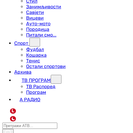
Стил
Занимљивости
Савјети
Вицеви
Ауто-мото
Породица
Питали смо...
Спорт
Фудбал
Кошарка
Тенис
Остали спортови
Архива
ТВ ПРОГРАМ
ТВ Распоред
Програм
А РАДИО
L