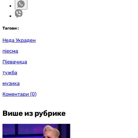
Таг
ови
:
Неда Украден
пјесма
Пјевачица
тужба
музика
Коментари
(0)
Више из рубрике