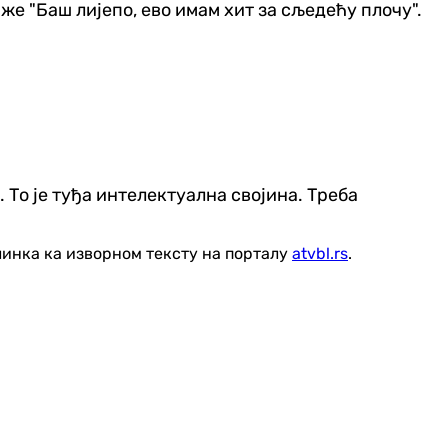
же "Баш лијепо, ево имам хит за сљедећу плочу".
. То је туђа интелектуална својина. Треба
линка ка изворном тексту на порталу
atvbl.rs
.