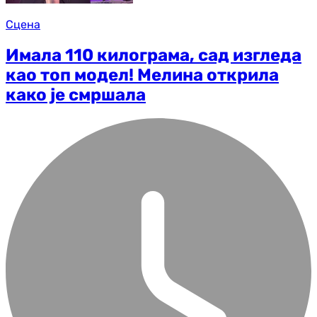
Сцена
Имала 110 килограма, сад изгледа
као топ модел! Мелина открила
како је смршала