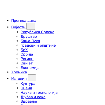
Преглед дана
Вијести
Република Српска
Друштво
Бања Лука
Градови и општине
БиХ
Србија
Регион
Свијет
Економија
Хроника
Магазин
Култура
Сцена
Наука и технологија
Љубав и секс
Здравље