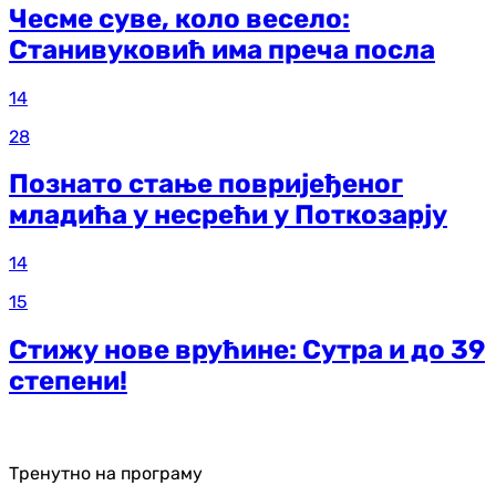
Чесме суве, коло весело:
Станивуковић има преча посла
14
28
Познато стање повријеђеног
младића у несрећи у Поткозарју
14
15
Стижу нове врућине: Сутра и до 39
степени!
Тренутно на програму