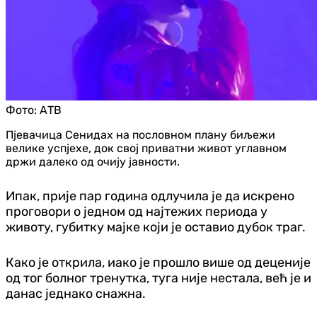
Фото:
АТВ
Пјевачица Сенидах на пословном плану биљежи
велике успјехе, док свој приватни живот углавном
држи далеко од очију јавности.
Ипак, прије пар година одлучила је да искрено
проговори о једном од најтежих периода у
животу, губитку мајке који је оставио дубок траг.
Како је открила, иако је прошло више од деценије
од тог болног тренутка, туга није нестала, већ је и
данас једнако снажна.