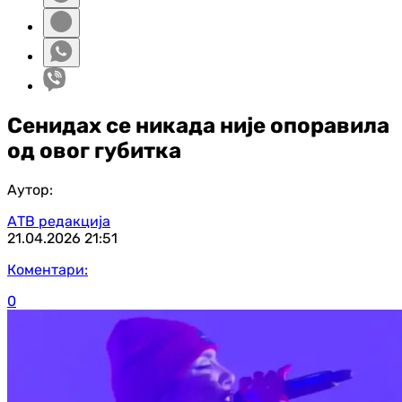
Сенидах се никада није опоравила
од овог губитка
Аутор:
АТВ редакција
21.04.2026
21:51
Коментари:
0