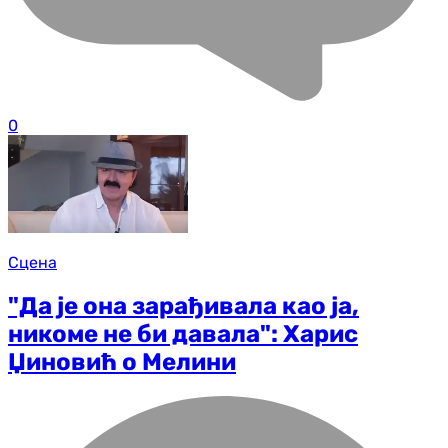
0
Сцена
"Да је она зарађивала као ја,
никоме не би давала": Харис
Џиновић о Мелини