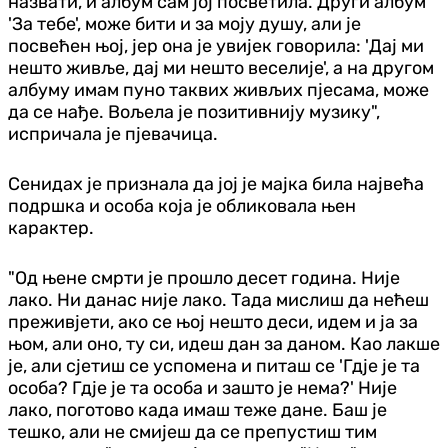
назвати, и албум сам јој посветила. Други албум
'За тебе', може бити и за моју душу, али је
посвећен њој, јер она је увијек говорила: 'Дај ми
нешто живље, дај ми нешто веселије', а на другом
албуму имам пуно таквих живљих пјесама, може
да се нађе. Вољела је позитивнију музику",
испричала је пјевачица.
Сенидах је признала да јој је мајка била највећа
подршка и особа која је обликовала њен
карактер.
"Од њене смрти је прошло десет година. Није
лако. Ни данас није лако. Тада мислиш да нећеш
преживјети, ако се њој нешто деси, идем и ја за
њом, али оно, ту си, идеш дан за даном. Као лакше
је, али сјетиш се успомена и питаш се 'Гд‌је је та
особа? Гд‌је је та особа и зашто је нема?' Није
лако, поготово када имаш теже дане. Баш је
тешко, али не смијеш да се препустиш тим