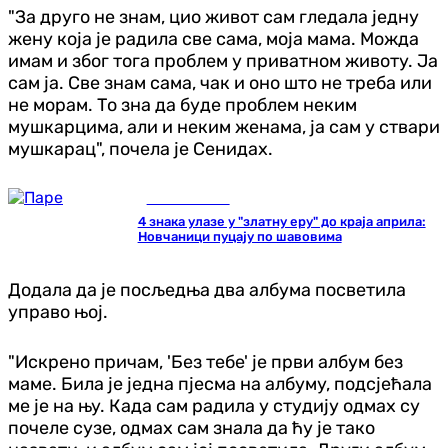
"За друго не знам, цио живот сам гледала једну
жену која је радила све сама, моја мама. Можда
имам и због тога проблем у приватном животу. Ја
сам ја. Све знам сама, чак и оно што не треба или
не морам. То зна да буде проблем неким
мушкарцима, али и неким женама, ја сам у ствари
мушкарац", почела је Сенидах.
Занимљивости
4 знака улазе у "златну еру" до краја априла:
Новчаници пуцају по шавовима
Додала да је посљедња два албума посветила
управо њој.
"Искрено причам, 'Без тебе' је први албум без
маме. Била је једна пјесма на албуму, подсјећала
ме је на њу. Када сам радила у студију одмах су
почеле сузе, одмах сам знала да ћу је тако