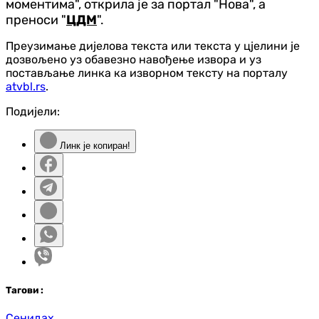
моментима", открила је за портал "Нова", а
преноси "
ЦДМ
".
Преузимање дијелова текста или текста у цјелини је
дозвољено уз обавезно навођење извора и уз
постављање линка ка изворном тексту на порталу
atvbl.rs
.
Подијели:
Линк је копиран!
Таг
ови
:
Сенидах