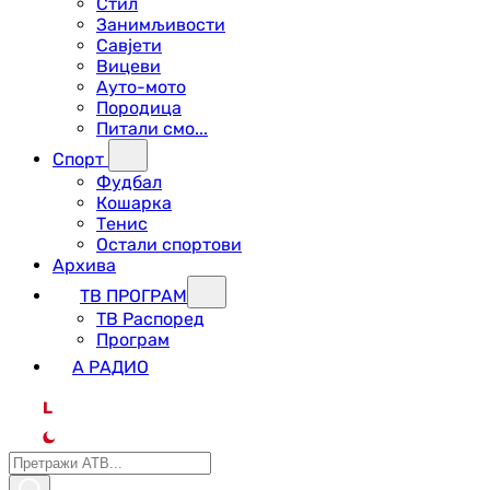
Стил
Занимљивости
Савјети
Вицеви
Ауто-мото
Породица
Питали смо...
Спорт
Фудбал
Кошарка
Тенис
Остали спортови
Архива
ТВ ПРОГРАМ
ТВ Распоред
Програм
А РАДИО
L