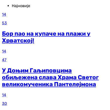
Најновије
14
53
Бор пао на купаче на плажи у
Хрватској!
14
47
У Доњим Гаљиповцима
обиљежена слава Храма Светог
великомученика Пантелејмона
14
30