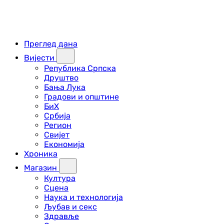
Преглед дана
Вијести
Република Српска
Друштво
Бања Лука
Градови и општине
БиХ
Србија
Регион
Свијет
Економија
Хроника
Магазин
Култура
Сцена
Наука и технологија
Љубав и секс
Здравље