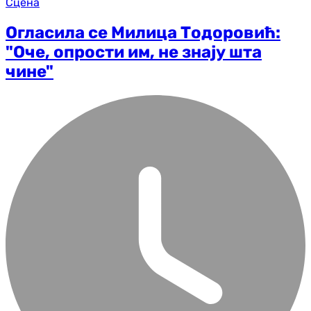
Сцена
Огласила се Милица Тодоровић:
"Оче, опрости им, не знају шта
чине"