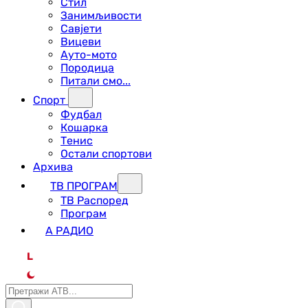
Стил
Занимљивости
Савјети
Вицеви
Ауто-мото
Породица
Питали смо...
Спорт
Фудбал
Кошарка
Тенис
Остали спортови
Архива
ТВ ПРОГРАМ
ТВ Распоред
Програм
А РАДИО
L