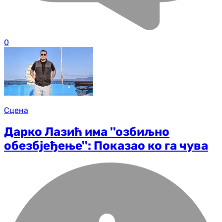
0
Сцена
Дарко Лазић има ''озбиљно
обезбјеђење'': Показао ко га чува