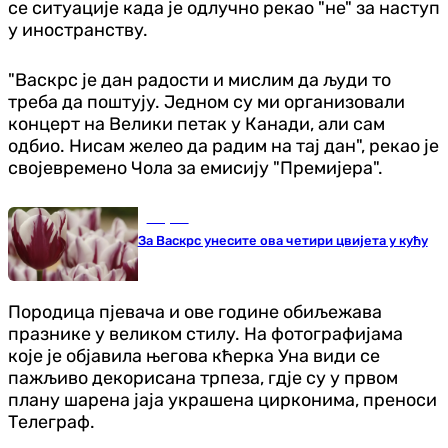
се ситуације када је одлучно рекао "не" за наступ
у иностранству.
"Васкрс је дан радости и мислим да људи то
треба да поштују. Једном су ми организовали
концерт на Велики петак у Канади, али сам
одбио. Нисам желео да радим на тај дан", рекао је
својевремено Чола за емисију "Премијера".
Савјети
За Васкрс унесите ова четири цвијета у кућу
Породица пјевача и ове године обиљежава
празнике у великом стилу. На фотографијама
које је објавила његова кћерка Уна види се
пажљиво декорисана трпеза, гд‌је су у првом
плану шарена јаја украшена цирконима, преноси
Телеграф.