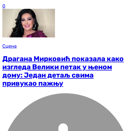
0
Сцена
Драгана Мирковић показала како
изгледа Велики петак у њеном
дому: Један детаљ свима
привукао пажњу