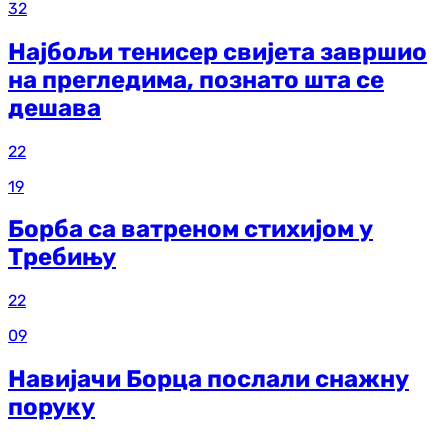
32
Најбољи тенисер свијета завршио
на прегледима, познато шта се
дешава
22
19
Борба са ватреном стихијом у
Требињу
22
09
Навијачи Борца послали снажну
поруку