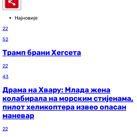
Најновије
22
52
Трамп брани Хегсета
22
43
Драма на Хвару: Млада жена
колабирала на морским стијенама,
пилот хеликоптера извео опасан
маневар
22