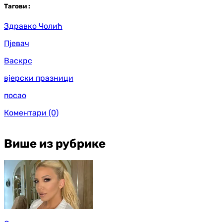
Таг
ови
:
Здравко Чолић
Пјевач
Васкрс
вјерски празници
посао
Коментари
(0)
Више из рубрике