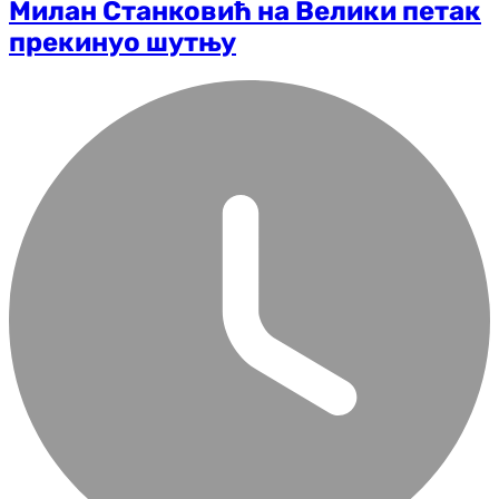
Милан Станковић на Велики петак
прекинуо шутњу