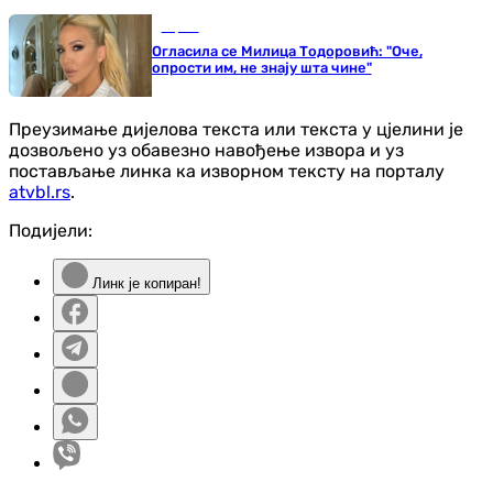
Сцена
Огласила се Милица Тодоровић: "Оче,
опрости им, не знају шта чине"
Преузимање дијелова текста или текста у цјелини је
дозвољено уз обавезно навођење извора и уз
постављање линка ка изворном тексту на порталу
atvbl.rs
.
Подијели:
Линк је копиран!