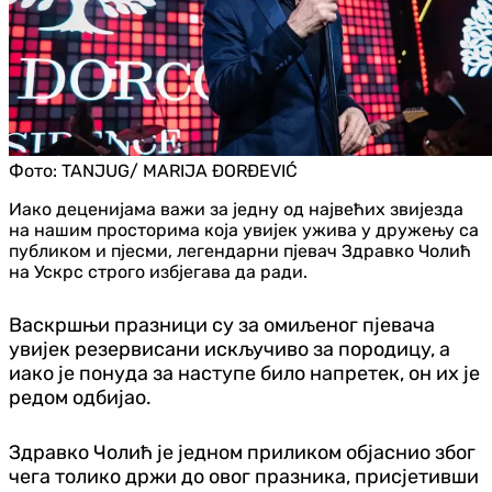
Фото:
TANJUG/ MARIJA ĐORĐEVIĆ
Иако деценијама важи за једну од највећих звијезда
на нашим просторима која увијек ужива у дружењу са
публиком и пјесми, легендарни пјевач Здравко Чолић
на Ускрс строго избјегава да ради.
Васкршњи празници су за омиљеног пјевача
увијек резервисани искључиво за породицу, а
иако је понуда за наступе било напретек, он их је
редом одбијао.
Здравко Чолић је једном приликом објаснио због
чега толико држи до овог празника, присјетивши